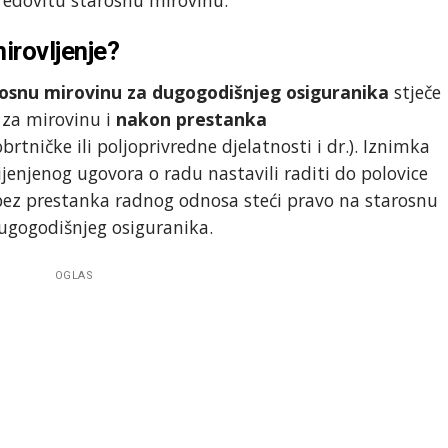
irovljenje?
rosnu mirovinu za dugogodišnjeg osiguranika
stječe
 za mirovinu i
nakon prestanka
brtničke ili poljoprivredne djelatnosti i dr.). Iznimka
ijenjenog ugovora o radu nastavili raditi do polovice
z prestanka radnog odnosa steći pravo na starosnu
dugogodišnjeg osiguranika.
OGLAS