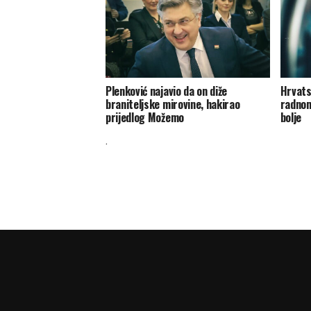
Plenković najavio da on diže
Hrvats
braniteljske mirovine, hakirao
radnom 
prijedlog Možemo
bolje
.