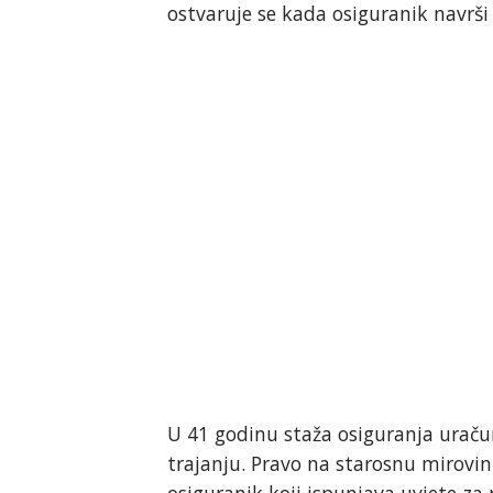
ostvaruje se kada osiguranik navrši
U 41 godinu staža osiguranja uraču
trajanju. Pravo na starosnu mirovi
osiguranik koji ispunjava uvjete za