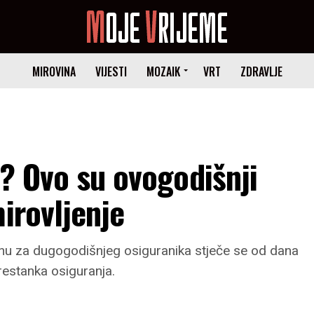
MIROVINA
VIJESTI
MOZAIK
VRT
ZDRAVLJE
u? Ovo su ovogodišnji
irovljenje
inu za dugogodišnjeg osiguranika stječe se od dana
prestanka osiguranja.