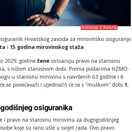
ilustracija: S. Bura/mj
osiguranik Hrvatskog zavoda za mirovinsko osiguranje
ta
i
15 godina mirovinskog staža
.
do 2029. godine
žene
ostvaruju pravo na starosnu
ima, s nižom starosnom dobi. Prema podacima HZMO-
 mogu u starosnu mirovinu s navršenih 63 godine i 6
e se povećavati i izjednačit će se s “muškom” dobi
1.
godišnjeg osiguranika
je i pravo na starosnu mirovinu za dugogodišnjeg
sobe koje su rano ušle u svijet rada. Ovo pravo