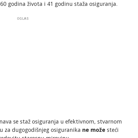
 60 godina života i 41 godinu staža osiguranja.
OGLAS
nava se staž osiguranja u efektivnom, stvarnom
nu za dugogodišnjeg osiguranika
ne može
steći
 redovitu starosnu mirovinu.