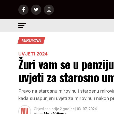
MIROVINA
UVJETI 2024
Žuri vam se u penzij
uvjeti za starosno um
Pravo na starosnu mirovinu i starosnu mirov
kada su ispunjeni uvjeti za mirovinu i nakon 
Objavljeno
prije 2 godine
|
03. 07. 2024.
Autor
Moje Vrijeme