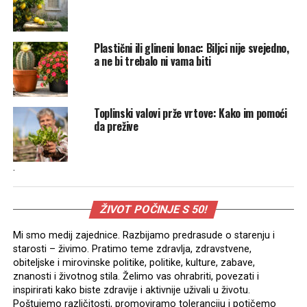
Plastični ili glineni lonac: Biljci nije svejedno,
a ne bi trebalo ni vama biti
Toplinski valovi prže vrtove: Kako im pomoći
da prežive
.
ŽIVOT POČINJE S 50!
Mi smo medij zajednice. Razbijamo predrasude o starenju i
starosti – živimo. Pratimo teme zdravlja, zdravstvene,
obiteljske i mirovinske politike, politike, kulture, zabave,
znanosti i životnog stila. Želimo vas ohrabriti, povezati i
inspirirati kako biste zdravije i aktivnije uživali u životu.
Poštujemo različitosti, promoviramo toleranciju i potičemo