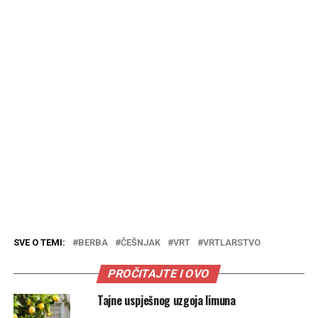
SVE O TEMI:
BERBA
ČEŠNJAK
VRT
VRTLARSTVO
PROČITAJTE I OVO
Tajne uspješnog uzgoja limuna