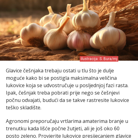
ilustracija: S. Bura/mj
Glavice češnjaka trebaju ostati u tlu što je dulje
moguće kako bi se postigla maksimalna veličina
lukovice koja se udvostručuje u posljednjoj fazi rasta.
Ipak, češnjak treba pobrati prije nego se češnjevi
počnu odvajati, budući da se takve rastresite lukovice
teško skladište.
Agronomi preporučaju vrtlarima amaterima branje u
trenutku kada lišće počne žutjeti, ali je još oko 60
posto zeleno. Provjerite lukovice presijecanjem glavice