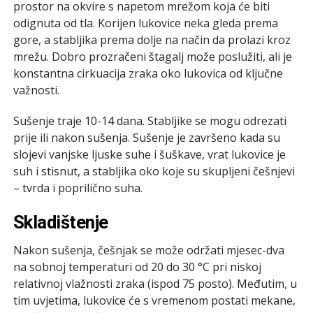
prostor na okvire s napetom mrežom koja će biti
odignuta od tla. Korijen lukovice neka gleda prema
gore, a stabljika prema dolje na način da prolazi kroz
mrežu. Dobro prozračeni štagalj može poslužiti, ali je
konstantna cirkuacija zraka oko lukovica od ključne
važnosti.
Sušenje traje 10-14 dana. Stabljike se mogu odrezati
prije ili nakon sušenja. Sušenje je završeno kada su
slojevi vanjske ljuske suhe i šuškave, vrat lukovice je
suh i stisnut, a stabljika oko koje su skupljeni češnjevi
– tvrda i poprilično suha.
Skladištenje
Nakon sušenja, češnjak se može održati mjesec-dva
na sobnoj temperaturi od 20 do 30 °C pri niskoj
relativnoj vlažnosti zraka (ispod 75 posto). Međutim, u
tim uvjetima, lukovice će s vremenom postati mekane,