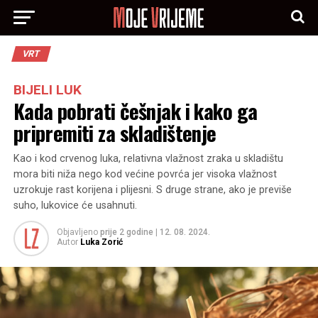
VRT
BIJELI LUK
Kada pobrati češnjak i kako ga
pripremiti za skladištenje
Kao i kod crvenog luka, relativna vlažnost zraka u skladištu
mora biti niža nego kod većine povrća jer visoka vlažnost
uzrokuje rast korijena i plijesni. S druge strane, ako je previše
suho, lukovice će usahnuti.
Objavljeno
prije 2 godine
|
12. 08. 2024.
Autor
Luka Zorić