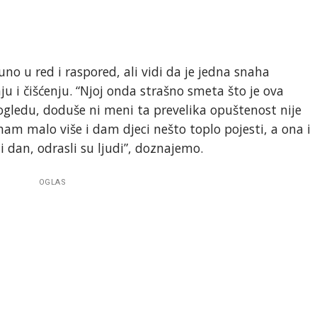
no u red i raspored, ali vidi da je jedna snaha
u i čišćenju. “Njoj onda strašno smeta što je ova
ledu, doduše ni meni ta prevelika opuštenost nije
uham malo više i dam djeci nešto toplo pojesti, a ona i
li dan, odrasli su ljudi”, doznajemo.
OGLAS