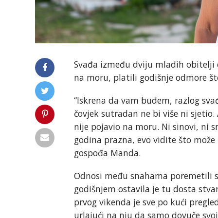
Svađa između dviju mladih obitelji 
na moru, platili godišnje odmore što
“Iskrena da vam budem, razlog svađ
čovjek sutradan ne bi više ni sjetio. 
nije pojavio na moru. Ni sinovi, ni 
godina prazna, evo vidite što može
gospođa Manda.
Odnosi među snahama poremetili su s
godišnjem ostavila je tu dosta stva
prvog vikenda je sve po kući pregl
urlajući na nju da samo dovuče svoj