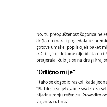
No, tu preopuštenost šogorica ne žel
došla na more i pogledala u spremicu
gotove umake, popili cijeli paket mli
frižider, koji k tome nije blistao od
pretjerala, čulo je se na drugi kraj 
“Odlično mi je”
I tako se dogodio raskol, kada jedna
“Platili su si ljetovanje svatko za s
nijednu moju rečenicu. Provodim odl
vrijeme, rutinu.”