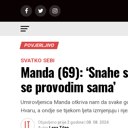
POVJERLJIVO
SVATKO SEBI
Manda (69): ‘Snahe s
se provodim sama’
Umirovljenica Manda otkriva nam da svake god
Hvaru, a ondje se tijekom ljeta izmjenjuju i nje
Objavljeno
prije 2 godine
|
08. 08. 2024.
Autor
Lana Tilen