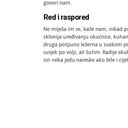
govori nam.
Red i raspored
Ne miješa im se, kaže nam, nikad pu
sklonija uređivanju okućnice, kuhanj
druga potpuno ležerna u svakom pog
uvijek po volji, ali šutim. Radije sk
sin neka jedu nareske ako žele i cije