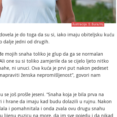
ilustracija: S. Bura/mj
dovela je do toga da su si, iako imaju obiteljsku kuću
 dalje jedni od drugih.
e mojih snaha toliko je glup da ga se normalan
Ali one su si toliko zamjerile da se cijelo ljeto nitko
snahe, ni unuci. Ova kuća je prvi put nakon pedeset
 napraviti ženska nepromišljenost”, govori nam
e još prošle jeseni. “Snaha koja je bila prva na
ri i hrane da imaju kad budu dolazili u rujnu. Nakon
edala i pomahnitala i onda zvala ovu drugu snahu
u lijenu guzicu na more, da im sve pojedu i da nikad