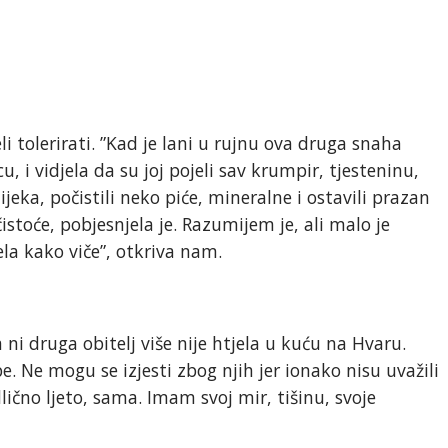
i tolerirati. ”Kad je lani u rujnu ova druga snaha
, i vidjela da su joj pojeli sav krumpir, tjesteninu,
jeka, počistili neko piće, mineralne i ostavili prazan
 čistoće, pobjesnjela je. Razumijem je, ali malo je
sela kako viče”, otkriva nam.
 ni druga obitelj više nije htjela u kuću na Hvaru.
ebe. Ne mogu se izjesti zbog njih jer ionako nisu uvažili
ično ljeto, sama. Imam svoj mir, tišinu, svoje