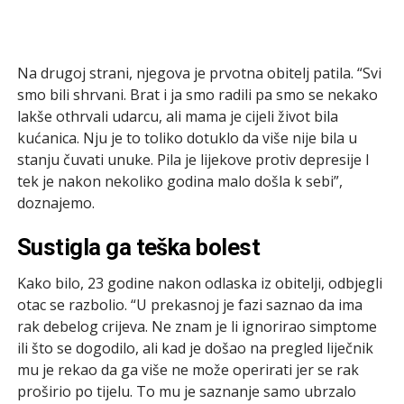
Na drugoj strani, njegova je prvotna obitelj patila. “Svi
smo bili shrvani. Brat i ja smo radili pa smo se nekako
lakše othrvali udarcu, ali mama je cijeli život bila
kućanica. Nju je to toliko dotuklo da više nije bila u
stanju čuvati unuke. Pila je lijekove protiv depresije I
tek je nakon nekoliko godina malo došla k sebi”,
doznajemo.
Sustigla ga teška bolest
Kako bilo, 23 godine nakon odlaska iz obitelji, odbjegli
otac se razbolio. “U prekasnoj je fazi saznao da ima
rak debelog crijeva. Ne znam je li ignorirao simptome
ili što se dogodilo, ali kad je došao na pregled liječnik
mu je rekao da ga više ne može operirati jer se rak
proširio po tijelu. To mu je saznanje samo ubrzalo