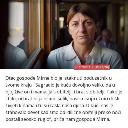
ilustracija: S. Bura/mj
Otac gospođe Mirne bio je istaknuti poduzetnik u
svome kraju. “Sagradio je kuću dovoljno veliku da u
njoj žive on i mama, ja s obitelji, i brat s obitelji. Tako je
i bilo, ni brat ni ja nismo selili, naši su supružnici došli
živjeti k nama i tu su rasla naša djeca. U kući nas je
stanovalo devet kad smo od idilične obitelji preko noći
postali seosko ruglo”, priča nam gospođa Mirna.