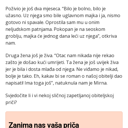
Poživio je još dva mjeseca. “Bilo je bolno, bilo je
užasno. Uz njega smo bile uglavnom majka i ja, nismo
gotovo ni spavale. Oprostila sam mu u onim
neljudskom patnjama. Pokopan je na seoskom
groblju, majka će jednog dana leći uz njega”, otkriva
nam.
Druga žena još je živa. “Otac nam nikada nije rekao
zašto je došao kući umrijeti. Ta žena je još uvijek živa
jer je bila i dosta mlađa od njega. Ne viđamo je nikad,
bolje je tako. Eh, kakav bi se roman o našoj obitelji dao
napisati! Ima toga još”, natuknula nam je Mirna.
Svjedočite li i vi nekoj sličnoj zapetljanoj obiteljskoj
priči?
Zanima nas vaša priča