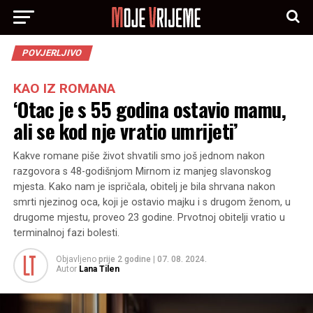
POVJERLJIVO
KAO IZ ROMANA
‘Otac je s 55 godina ostavio mamu,
ali se kod nje vratio umrijeti’
Kakve romane piše život shvatili smo još jednom nakon
razgovora s 48-godišnjom Mirnom iz manjeg slavonskog
mjesta. Kako nam je ispričala, obitelj je bila shrvana nakon
smrti njezinog oca, koji je ostavio majku i s drugom ženom, u
drugome mjestu, proveo 23 godine. Prvotnoj obitelji vratio u
terminalnoj fazi bolesti.
Objavljeno
prije 2 godine
|
07. 08. 2024.
Autor
Lana Tilen