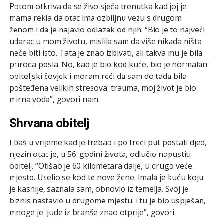
Potom otkriva da se živo sjeća trenutka kad joj je
mama rekla da otac ima ozbiljnu vezu s drugom
ženom i da je najavio odlazak od njih. “Bio je to najveći
udarac u mom životu, mislila sam da više nikada ništa
neće biti isto. Tata je znao izbivati, ali takva mu je bila
priroda posla. No, kad je bio kod kuće, bio je normalan
obiteljski čovjek i moram reći da sam do tada bila
pošteđena velikih stresova, trauma, moj život je bio
mirna voda”, govori nam.
Shrvana obitelj
I baš u vrijeme kad je trebao i po treći put postati djed,
njezin otac je, u 56. godini života, odlučio napustiti
obitelj. “Otišao je 60 kilometara dalje, u drugo veće
mjesto. Uselio se kod te nove žene. Imala je kuću koju
je kasnije, saznala sam, obnovio iz temelja. Svoj je
biznis nastavio u drugome mjestu. i tu je bio uspješan,
mnoge je ljude iz branše znao otprije”, govori.