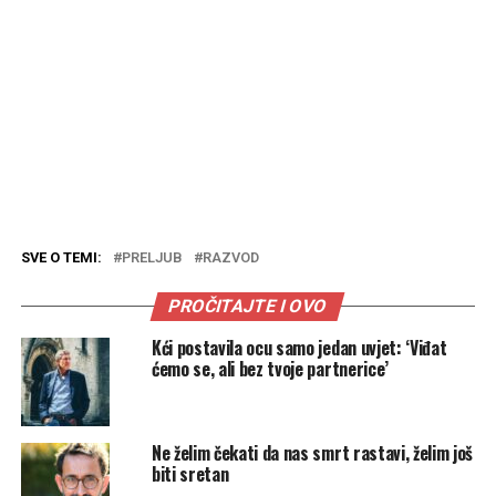
SVE O TEMI:
PRELJUB
RAZVOD
PROČITAJTE I OVO
Kći postavila ocu samo jedan uvjet: ‘Viđat
ćemo se, ali bez tvoje partnerice’
Ne želim čekati da nas smrt rastavi, želim još
biti sretan