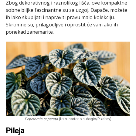
Zbog dekorativnog i raznolikog lišća, ove kompaktne
sobne biljke fascinantne su za uzgoj. Dapače, možete
ih lako skupljati i napraviti pravu malo kolekciju.
Skromne su, prilagodljive i oprostit će vam ako ih
ponekad zanemarite.
Peperomia caperata
(foto: hartono subagio/Pixabay)
Pileja