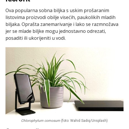
Ova popularna sobna biljka s uskim prošaranim
listovima proizvodi obilje visećih, paukolikih mladih
biljaka. Oprašta zanemarivanje i lako se razmnožava
jer se mlade biljke mogu jednostavno odrezati,
posaditi ili ukorijeniti u vodi.
Chlorophytum comosum
(foto: Wahid Sadiq/Unsplash)