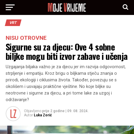
VRT
NISU OTROVNE
Sigurne su za djecu: Ove 4 sobne
biljke mogu biti izvor zabave i učenja
Uzgajanja biljaka važno je za djecu jer im razvija odgovornost,
strpljenje i empatiju. Kroz brigu o biljkama stječu znanja o
prirodi, ekologiji i ciklusima života. Također, povezuju se s
okolišem i usvajaju praktične vještine. No koje biljke su
neotrovne i sigurne za djecu, a pri tome lake za uzgoj i
održavanje?
Objavljeno
prije 2 godine
|
09. 08. 2024.
Autor
Luka Zorić