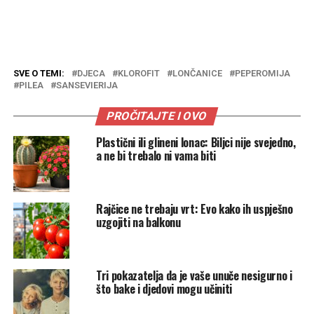
SVE O TEMI:
DJECA
KLOROFIT
LONČANICE
PEPEROMIJA
PILEA
SANSEVIERIJA
PROČITAJTE I OVO
Plastični ili glineni lonac: Biljci nije svejedno,
a ne bi trebalo ni vama biti
Rajčice ne trebaju vrt: Evo kako ih uspješno
uzgojiti na balkonu
Tri pokazatelja da je vaše unuče nesigurno i
što bake i djedovi mogu učiniti