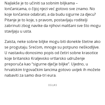
Najlakše je to učiniti sa sobnim biljkama –
lončanicama, o čijoj njezi već gotovo sve znamo. No
koje lončanice odabrati, a da budu sigurne za djecu?
Pitanje je to koje, s pravom, postavljaju roditelji
zabrinuti zbog navike da njihovi mališani sve što mogu
stavljaju u usta.
Zaista, neke sobne biljke mogu biti donekle štetne ako
se progutaju. Srećom, mnoge su potpuno neškodljive.
U nastavku donosimo popis od četiri sobne krasotice
koje britansko Kraljevsko vrtlarsko udruženje
preporuča kao “sigurne dječje biljke”. Ujedno, u
hrvatskim trgovačkim lancima gotovo uvijek ih možete
nabaviti za samo dva-tri eura.
OGLAS