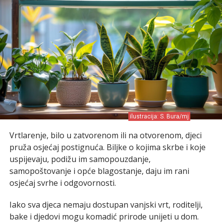
ilustracija: S. Bura/mj
Vrtlarenje, bilo u zatvorenom ili na otvorenom, djeci
pruža osjećaj postignuća. Biljke o kojima skrbe i koje
uspijevaju, podižu im samopouzdanje,
samopoštovanje i opće blagostanje, daju im rani
osjećaj svrhe i odgovornosti.
Iako sva djeca nemaju dostupan vanjski vrt, roditelji,
bake i djedovi mogu komadić prirode unijeti u dom.