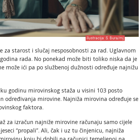
ilustracija: S. Bura/mj
je za starost i slučaj nesposobnosti za rad. Uglavnom
i godina rada. No ponekad može biti toliko niska da je
 ne može ići pa po službenoj dužnosti određuje najnižu
aku godinu mirovinskog staža u visini 103 posto
an određivanja mirovine. Najniža mirovina određuje se
ovinskog faktora.
taž za izračun najniže mirovine računaju samo cijele
eci “propali”. Ali, čak i uz tu činjenicu, najniža
mirovinu koju bi dobili na računici temeljenoj na