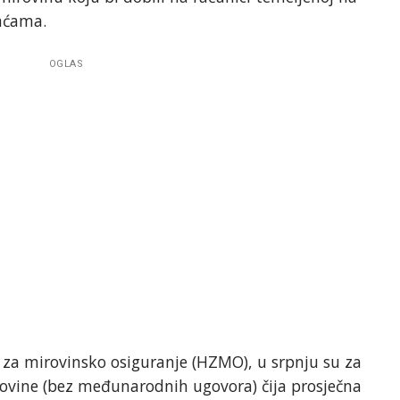
aćama.
OGLAS
a mirovinsko osiguranje (HZMO), u srpnju su za
rovine (bez međunarodnih ugovora) čija prosječna