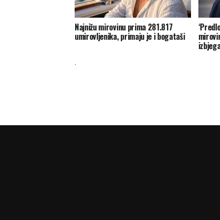
Najnižu mirovinu prima 281.817
‘Predl
umirovljenika, primaju je i bogataši
mirovi
izbjeg
.