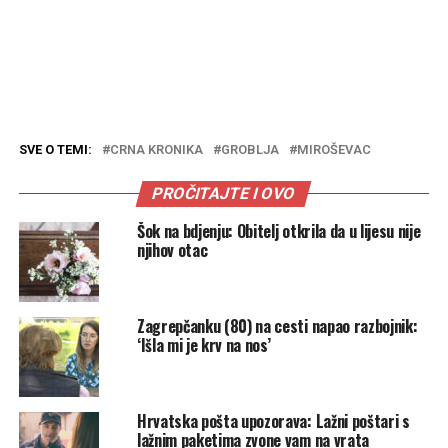
SVE O TEMI:
CRNA KRONIKA
GROBLJA
MIROŠEVAC
PROČITAJTE I OVO
Šok na bdjenju: Obitelj otkrila da u lijesu nije
njihov otac
Zagrepčanku (80) na cesti napao razbojnik:
‘Išla mi je krv na nos’
Hrvatska pošta upozorava: Lažni poštari s
lažnim paketima zvone vam na vrata