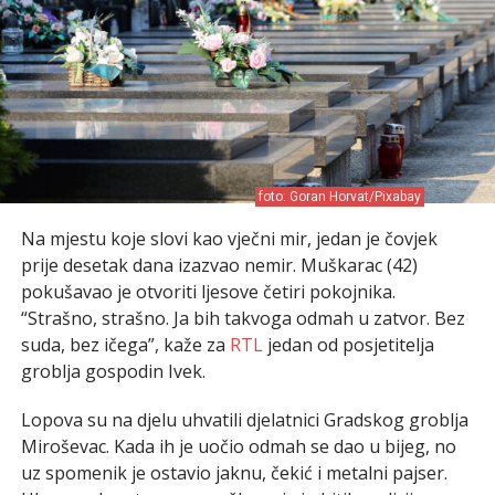
foto: Goran Horvat/Pixabay
Na mjestu koje slovi kao vječni mir, jedan je čovjek
prije desetak dana izazvao nemir. Muškarac (42)
pokušavao je otvoriti ljesove četiri pokojnika.
“Strašno, strašno. Ja bih takvoga odmah u zatvor. Bez
suda, bez ičega”, kaže za
RTL
jedan od posjetitelja
groblja gospodin Ivek.
Lopova su na djelu uhvatili djelatnici Gradskog groblja
Miroševac. Kada ih je uočio odmah se dao u bijeg, no
uz spomenik je ostavio jaknu, čekić i metalni pajser.