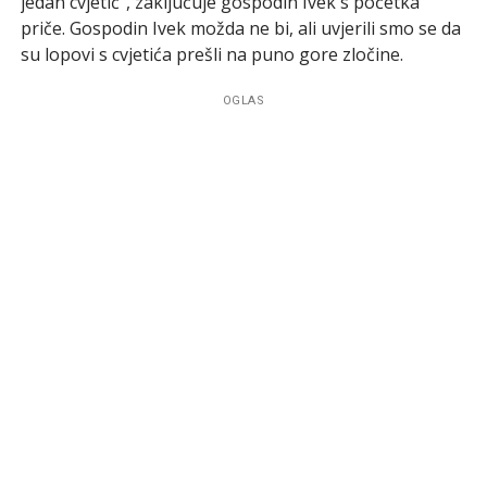
jedan cvjetić”, zaključuje gospodin Ivek s početka
priče. Gospodin Ivek možda ne bi, ali uvjerili smo se da
su lopovi s cvjetića prešli na puno gore zločine.
OGLAS