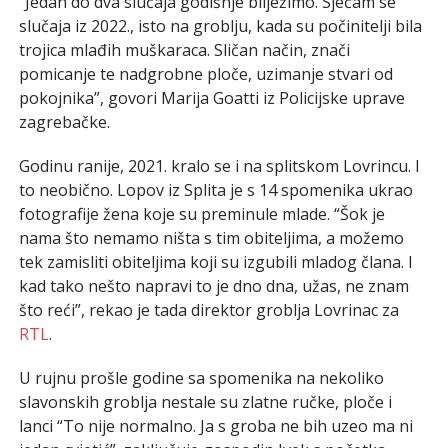
“Jedan do dva slučaja godišnje bilježimo. Sjećam se
slučaja iz 2022., isto na groblju, kada su počinitelji bila
trojica mlađih muškaraca. Sličan način, znači
pomicanje te nadgrobne ploče, uzimanje stvari od
pokojnika”, govori Marija Goatti iz Policijske uprave
zagrebačke.
Godinu ranije, 2021. kralo se i na splitskom Lovrincu. I
to neobično. Lopov iz Splita je s 14 spomenika ukrao
fotografije žena koje su preminule mlade. “Šok je
nama što nemamo ništa s tim obiteljima, a možemo
tek zamisliti obiteljima koji su izgubili mladog člana. I
kad tako nešto napravi to je dno dna, užas, ne znam
što reći”, rekao je tada direktor groblja Lovrinac za
RTL
.
U rujnu prošle godine sa spomenika na nekoliko
slavonskih groblja nestale su zlatne ručke, ploče i
lanci “To nije normalno. Ja s groba ne bih uzeo ma ni