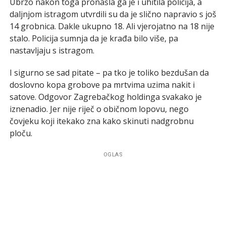
Ubrzo nakon toga pronašla ga je i uhitila policija, a
daljnjom istragom utvrdili su da je slično napravio s još
14 grobnica. Dakle ukupno 18. Ali vjerojatno na 18 nije
stalo. Policija sumnja da je krađa bilo više, pa
nastavljaju s istragom.
I sigurno se sad pitate – pa tko je toliko bezdušan da
doslovno kopa grobove pa mrtvima uzima nakit i
satove. Odgovor Zagrebačkog holdinga svakako je
iznenadio. Jer nije riječ o običnom lopovu, nego
čovjeku koji itekako zna kako skinuti nadgrobnu
ploču.
OGLAS