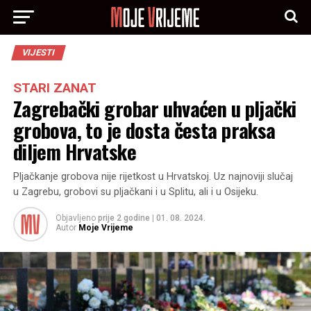
VIJESTI
STARI ZANAT
Zagrebački grobar uhvaćen u pljački
grobova, to je dosta česta praksa
diljem Hrvatske
Pljačkanje grobova nije rijetkost u Hrvatskoj. Uz najnoviji slučaj
u Zagrebu, grobovi su pljačkani i u Splitu, ali i u Osijeku.
Objavljeno
prije 2 godine
|
01. 08. 2024.
Autor
Moje Vrijeme