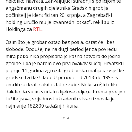
nekoliko navrata. Zahvaljujući suradnji s policijom te
angažmanu drugih djelatnika Gradskih groblja,
počinitelj je identificiran 20. srpnja, a Zagrebački
holding uručio mu je izvanredni otkaz”, rekli su iz
Holdinga za
RTL
.
Osim što je grobar ostao bez posla, ostat će i bez
slobode. Doduše, ne na dugi period jer za povredu
mira pokojnika propisana je kazna zatvora do jedne
godine. I da je barem ovo prvi ovakav slučaj. Hrvatsku
je prije 11 godina zgrozila grobarska mafija iz osječke
gradske tvrtke Ukop. U periodu od 2013. do 1993. s
umrlih su krali nakit i zlatne zube. Neki su išli toliko
daleko da su im skidali i dijelove odjeće. Prema procjeni
tužiteljstva, vrijednost ukradenih stvari iznosila je
najmanje 162.800 tadašnjih kuna.
OGLAS