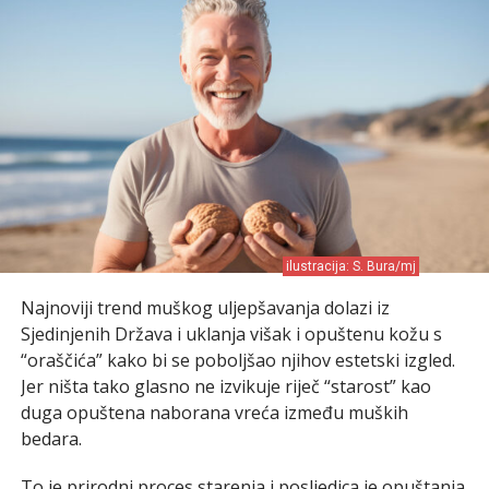
ilustracija: S. Bura/mj
Najnoviji trend muškog uljepšavanja dolazi iz
Sjedinjenih Država i uklanja višak i opuštenu kožu s
“oraščića” kako bi se poboljšao njihov estetski izgled.
Jer ništa tako glasno ne izvikuje riječ “starost” kao
duga opuštena naborana vreća između muških
bedara.
To je prirodni proces starenja i posljedica je opuštanja