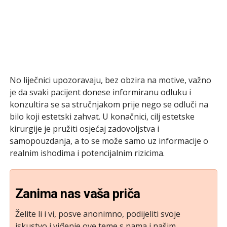
No liječnici upozoravaju, bez obzira na motive, važno
je da svaki pacijent donese informiranu odluku i
konzultira se sa stručnjakom prije nego se odluči na
bilo koji estetski zahvat. U konačnici, cilj estetske
kirurgije je pružiti osjećaj zadovoljstva i
samopouzdanja, a to se može samo uz informacije o
realnim ishodima i potencijalnim rizicima.
Zanima nas vaša priča
Želite li i vi, posve anonimno, podijeliti svoje
iskustvo i viđenje ove teme s nama i našim