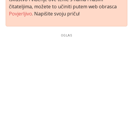
čitateljima, možete to učiniti putem web obrasca
Povjerljivo
. Napišite svoju priču!
OGLAS