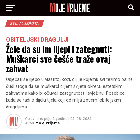
STIL I LJEPOTA
OBITELJSKI DRAGULJI
Žele da su im lijepi i zategnuti:
Muškarci sve češće traže ovaj
zahvat
Osjećati se lijepo u vlastitoj koži, cilj je kojemu svi težimo pa ne
čudi stoga da se muškarci diljem svijeta okreću estetskim
zahvatima kako bi očuvali zategnutost i svježinu. Posebice
kada se radi o dijelu tijela koji od milja zovem ‘obiteljskim
draguljima’.
Objavljeno
prije 2 godine
|
04. 08. 2024.
Autor
Moje Vrijeme