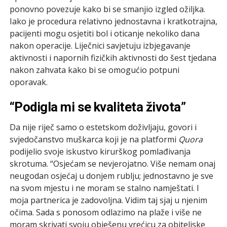
ponovno povezuje kako bi se smanjio izgled ožiljka.
Iako je procedura relativno jednostavna i kratkotrajna,
pacijenti mogu osjetiti bol i oticanje nekoliko dana
nakon operacije. Liječnici savjetuju izbjegavanje
aktivnosti i napornih fizičkih aktivnosti do šest tjedana
nakon zahvata kako bi se omogućio potpuni
oporavak.
“Podigla mi se kvaliteta života”
Da nije riječ samo o estetskom doživljaju, govori i
svjedočanstvo muškarca koji je na platformi
Quora
podijelio svoje iskustvo kirurškog pomlađivanja
skrotuma. “Osjećam se nevjerojatno. Više nemam onaj
neugodan osjećaj u donjem rublju; jednostavno je sve
na svom mjestu i ne moram se stalno namještati. I
moja partnerica je zadovoljna. Vidim taj sjaj u njenim
očima. Sada s ponosom odlazimo na plaže i više ne
moram skrivati svoju obješenu vrećicu za obiteljske