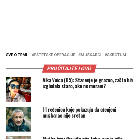
SVE O TEMI:
ESTETSKE OPERACIJE
MUŠKARCI
SKROTUM
PROČITAJTE I OVO
Alka Vuica (65): Starenje je grozno, zašto bih
izgledala staro, ako ne moram?
11 rečenica koje pokazuju da oženjeni
muškarac nije sretan
Muška brazilka više nije tabu, sve je više