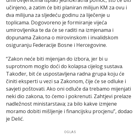
učinjeno, a zatim će biti planiran milijun KM za ovu i
dva milijuna za sljedeću godinu za liječenje u
toplicama. Dogovoreno je formiranje vijeća
umirovljenika te da će se raditi na izmjenama i
dopunama Zakona o mirovinskom i invalidskom
osiguranju Federacije Bosne i Hercegovine.
“Zakon neće biti mijenjan do izbora, jer bi u
suprotnom moglo doći do kolapsa cijelog sustava.
Također, bit će uspostavljena radna grupa koju će
činiti eksperti u vezi sa Zakonom, čije će se odluke i
savjeti poštovati. Ako oni odluče da trebamo mijenjati
neki dio zakona, to ćemo i pokrenuti. Zahtjevi prelaze
nadležnost ministarstava; za bilo kakve izmjene
moramo dobiti mišljenje i financijsku procjenu”, dodao
je Delić.
OGLAS