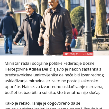
ilustracija: S. Bura/mj
Ministar rada i socijalne politike Federacije Bosne i
Hercegovine
Adnan Delić
izjavio je nakon sastanka s
predstavnicima umirovljenika da neće biti izvanrednog
usklađivanja mirovina jer za to ne postoji zakonsko
uporište. Naime, za izvanredno usklađivanje mirovina,
budžet trebao biti u suficitu, što trenutno nije slučaj.
Kako je rekao, ranije je dogovoreno da se
umirovljenicima isplati jednokratna pomoć, što će biti