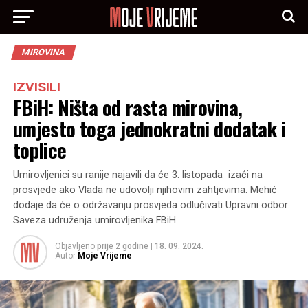
MIROVINA
IZVISILI
FBiH: Ništa od rasta mirovina,
umjesto toga jednokratni dodatak i
toplice
Umirovljenici su ranije najavili da će 3. listopada izaći na
prosvjede ako Vlada ne udovolji njihovim zahtjevima. Mehić
dodaje da će o održavanju prosvjeda odlučivati Upravni odbor
Saveza udruženja umirovljenika FBiH.
Objavljeno
prije 2 godine
|
18. 09. 2024.
Autor
Moje Vrijeme