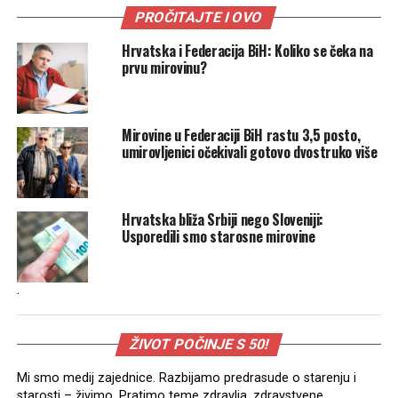
PROČITAJTE I OVO
Hrvatska i Federacija BiH: Koliko se čeka na
prvu mirovinu?
Mirovine u Federaciji BiH rastu 3,5 posto,
umirovljenici očekivali gotovo dvostruko više
Hrvatska bliža Srbiji nego Sloveniji:
Usporedili smo starosne mirovine
.
ŽIVOT POČINJE S 50!
Mi smo medij zajednice. Razbijamo predrasude o starenju i
starosti – živimo. Pratimo teme zdravlja, zdravstvene,