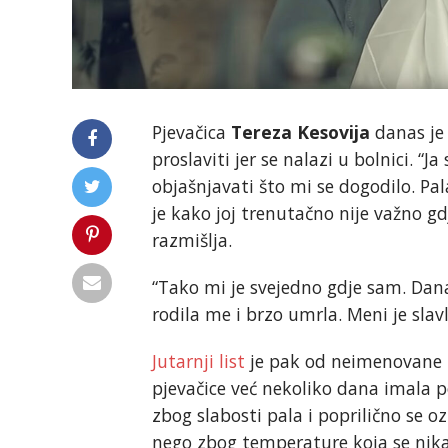
Pjevačica
Tereza Kesovija
danas je
proslaviti jer se nalazi u bolnici. “
objašnjavati što mi se dogodilo. Pal
je kako joj trenutačno nije važno gd
razmišlja.
“Tako mi je svejedno gdje sam. Dan
rodila me i brzo umrla. Meni je slav
Jutarnji list
je pak od neimenovane T
pjevačice već nekoliko dana imala p
zbog slabosti pala i poprilično se o
nego zbog temperature koja se nikak