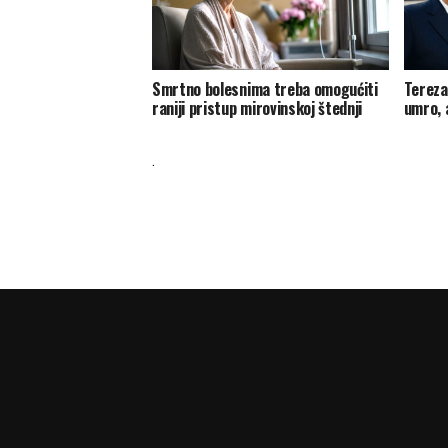
Smrtno bolesnima treba omogućiti
Tereza 
raniji pristup mirovinskoj štednji
umro, 
.