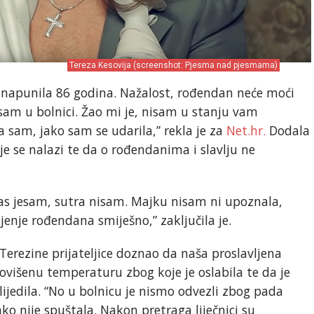
Tereza Kesovija (screenshot: Pjesma nad pjesmama)
 napunila 86 godina. Nažalost, rođendan neće moći
Ja sam u bolnici. Žao mi je, nisam u stanju vam
a sam, jako sam se udarila,” rekla je za
Net.hr.
Dodala
je se nalazi te da o rođendanima i slavlju ne
as jesam, sutra nisam. Majku nisam ni upoznala,
ljenje rođendana smiješno,” zaključila je.
erezine prijateljice doznao da naša proslavljena
ovišenu temperaturu zbog koje je oslabila te da je
zlijedila. “No u bolnicu je nismo odvezli zbog pada
o nije spuštala. Nakon pretraga liječnici su