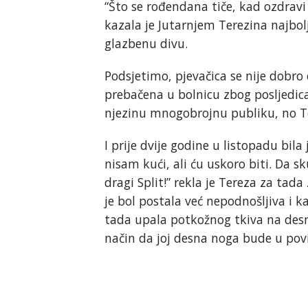
“Što se rođendana tiče, kad ozdravi i
kazala je Jutarnjem Terezina najbolja
glazbenu divu.
Podsjetimo, pjevačica se nije dobro 
prebačena u bolnicu zbog posljedica
njezinu mnogobrojnu publiku, no Te
I prije dvije godine u listopadu bila
nisam kući, ali ću uskoro biti. Da 
dragi Split!” rekla je Tereza za tada
je bol postala već nepodnošljiva i ka
tada upala potkožnog tkiva na desnoj 
način da joj desna noga bude u pov