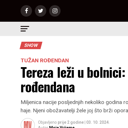
SHOW
TUŽAN ROĐENDAN
Tereza leži u bolnici
rođendana
Miljenica nacije posljednjih nekoliko godina r
haje. Njeni obožavatelji žele joj što brži opo
Objavljeno
prije 2 godine
|
03. 10. 2024.
Autor
Moje Vrijeme