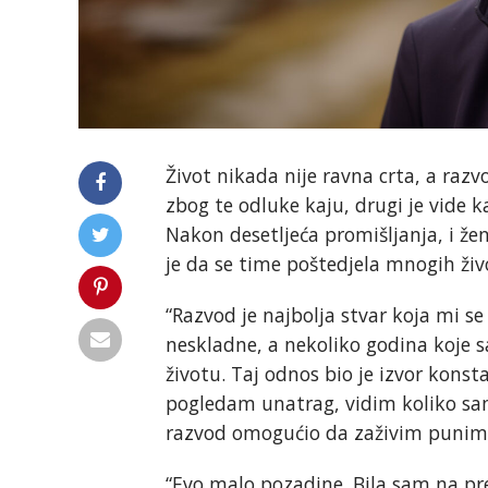
Život nikada nije ravna crta, a razvod
zbog te odluke kaju, drugi je vide k
Nakon desetljeća promišljanja, i že
je da se time poštedjela mnogih ži
“Razvod je najbolja stvar koja mi s
neskladne, a nekoliko godina koje
životu. Taj odnos bio je izvor konst
pogledam unatrag, vidim koliko sam 
razvod omogućio da zaživim punim
“Evo malo pozadine. Bila sam na p