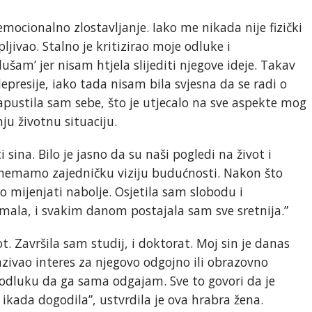
mocionalno zlostavljanje. Iako me nikada nije fizički
pljivao. Stalno je kritizirao moje odluke i
šam’ jer nisam htjela slijediti njegove ideje. Takav
resije, iako tada nisam bila svjesna da se radi o
zapustila sam sebe, što je utjecalo na sve aspekte mog
ju životnu situaciju.
i sina. Bilo je jasno da su naši pogledi na život i
da nemamo zajedničku viziju budućnosti. Nakon što
o mijenjati nabolje. Osjetila sam slobodu i
ala, i svakim danom postajala sam sve sretnija.”
t. Završila sam studij, i doktorat. Moj sin je danas
azivao interes za njegovo odgojno ili obrazovno
 odluku da ga sama odgajam. Sve to govori da je
 ikada dogodila”, ustvrdila je ova hrabra žena.