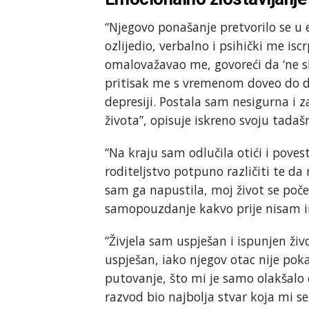
“Njegovo ponašanje pretvorilo se u e
ozlijedio, verbalno i psihički me iscr
omalovažavao me, govoreći da ‘ne slu
pritisak me s vremenom doveo do dep
depresiji. Postala sam nesigurna i 
života”, opisuje iskreno svoju tadašn
“Na kraju sam odlučila otići i povest
roditeljstvo potpuno različiti te 
sam ga napustila, moj život se poče
samopouzdanje kakvo prije nisam im
“Živjela sam uspješan i ispunjen živo
uspješan, iako njegov otac nije pok
putovanje, što mi je samo olakšalo
razvod bio najbolja stvar koja mi se