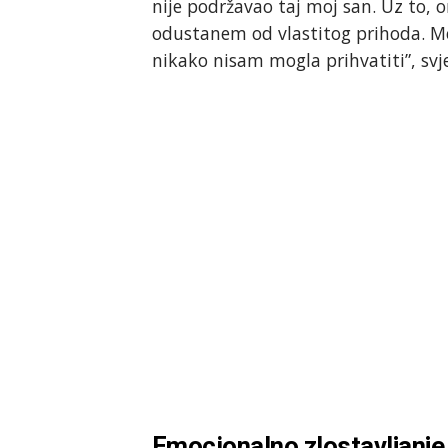
nije podržavao taj moj san. Uz to, on
odustanem od vlastitog prihoda. Me
nikako nisam mogla prihvatiti”, svj
Emocionalno zlostavljanje