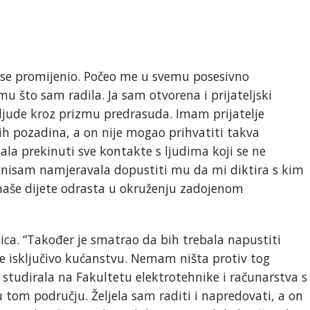
se promijenio. Počeo me u svemu posesivno
emu što sam radila. Ja sam otvorena i prijateljski
 ljude kroz prizmu predrasuda. Imam prijatelje
rnih pozadina, a on nije mogao prihvatiti takva
bala prekinuti sve kontakte s ljudima koji se ne
, nisam namjeravala dopustiti mu da mi diktira s kim
da naše dijete odrasta u okruženju zadojenom
nica. “Također je smatrao da bih trebala napustiti
i se isključivo kućanstvu. Nemam ništa protiv tog
am studirala na Fakultetu elektrotehnike i računarstva s
u tom području. Željela sam raditi i napredovati, a on