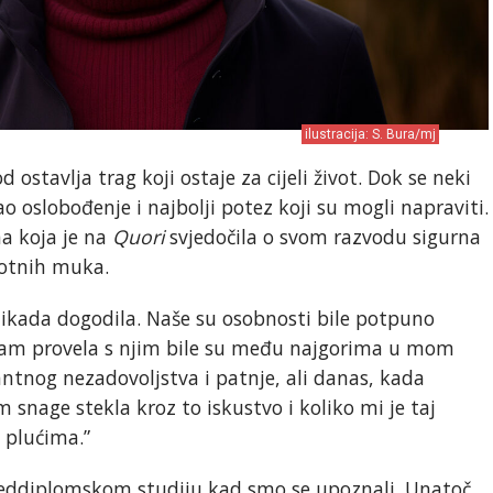
ilustracija: S. Bura/mj
 ostavlja trag koji ostaje za cijeli život. Dok se neki
ao oslobođenje i najbolji potez koji su mogli napraviti.
na koja je na
Quori
svjedočila o svom razvodu sigurna
votnih muka.
e ikada dogodila. Naše su osobnosti bile potpuno
 sam provela s njim bile su među najgorima u mom
antnog nezadovoljstva i patnje, ali danas, kada
snage stekla kroz to iskustvo i koliko mi je taj
 plućima.”
reddiplomskom studiju kad smo se upoznali. Unatoč