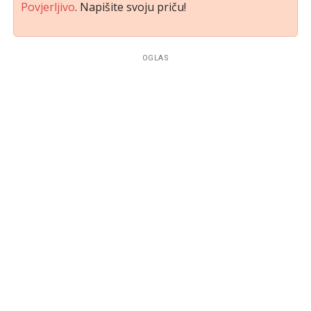
Povjerljivo
. Napišite svoju priču!
OGLAS