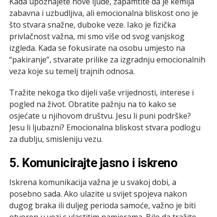
Kada upoznajete nove ljude, zapamtite da je kemija
zabavna i uzbudljiva, ali emocionalna bliskost ono je
što stvara snažne, duboke veze. Iako je fizička
privlačnost važna, mi smo više od svog vanjskog
izgleda. Kada se fokusirate na osobu umjesto na
“pakiranje”, stvarate prilike za izgradnju emocionalnih
veza koje su temelj trajnih odnosa.
Tražite nekoga tko dijeli vaše vrijednosti, interese i
pogled na život. Obratite pažnju na to kako se
osjećate u njihovom društvu. Jesu li puni podrške?
Jesu li ljubazni? Emocionalna bliskost stvara podlogu
za dublju, smisleniju vezu.
5. Komunicirajte jasno i iskreno
Iskrena komunikacija važna je u svakoj dobi, a
posebno sada. Ako ulazite u svijet spojeva nakon
dugog braka ili duljeg perioda samoće, važno je biti
otvoren u vezi s vlastitim namjerama. Bilo da tražite