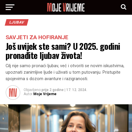
LJUBAV
SAVJETI ZA HOFIRANJE
Još uvijek ste sami? U 2025. godini
pronađite ljubav života!
Cilj nije samo pronaći ljubav, već i otvoriti se novim iskustvima,
upoznati zanimljive ljude i uživati u tom putovanju. Pristupite
spojevima s dozom avanture i razigranosti.
Objavljeno
prije 2 godine
|
17. 12. 2024.
Autor
Moje Vrijeme