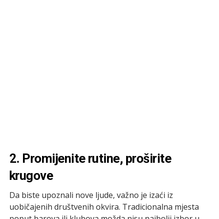
2. Promijenite rutine, proširite
krugove
Da biste upoznali nove ljude, važno je izaći iz
uobičajenih društvenih okvira. Tradicionalna mjesta
poput barova ili klubova možda nisu najbolji izbor u