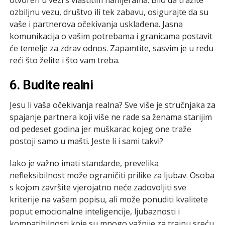
ozbiljnu vezu, društvo ili tek zabavu, osigurajte da su
vaše i partnerova očekivanja usklađena. Jasna
komunikacija o vašim potrebama i granicama postavit
će temelje za zdrav odnos. Zapamtite, sasvim je u redu
reći što želite i što vam treba.
6. Budite realni
Jesu li vaša očekivanja realna? Sve više je stručnjaka za
spajanje partnera koji više ne rade sa ženama starijim
od pedeset godina jer muškarac kojeg one traže
postoji samo u mašti. Jeste li i sami takvi?
Iako je važno imati standarde, prevelika
nefleksibilnost može ograničiti prilike za ljubav. Osoba
s kojom završite vjerojatno neće zadovoljiti sve
kriterije na vašem popisu, ali može ponuditi kvalitete
poput emocionalne inteligencije, ljubaznosti i
kompatibilnosti koje su mnogo važnije za trajnu sreću