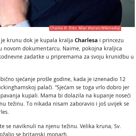
Charles III. (foto: Allan Warren/Wikimedia)
 je krunu dok je kupala kralja
Charlesa
i princezu
sin u novom dokumentarcu. Naime, pokojna kraljica
vakodnevne zadatke u pripremama za svoju krunidbu u
eobično sjećanje prošle godine, kada je iznenadio 12
ckinghamskoj palači. “Sjećam se toga vrlo dobro jer
e spavanja kupali. Mama bi dolazila na kupanje noseći
nu težinu. To nikada nisam zaboravio i još uvijek se
les.
te se naviknuli na njenu težinu. Velika kruna, Sv.
požalio se britanski monarh.