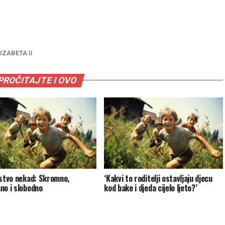
IZABETA II
PROČITAJTE I OVO
jstvo nekad: Skromno,
‘Kakvi to roditelji ostavljaju djecu
no i slobodno
kod bake i djeda cijelo ljeto?’