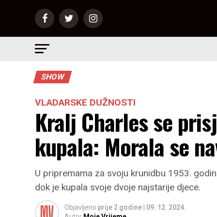
SHOW
VLADARSKE DUŽNOSTI
Kralj Charles se pris
kupala: Morala se na
U pripremama za svoju krunidbu 1953. godine, k
dok je kupala svoje dvoje najstarije djece.
Objavljeno
prije 2 godine
|
09. 12. 2024.
Autor
Moje Vrijeme