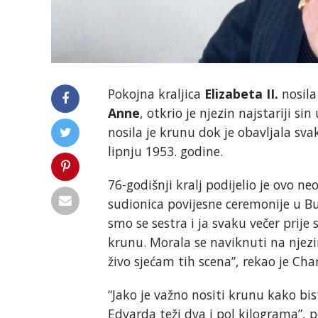
Pokojna kraljica
Elizabeta II.
nosila
Anne
, otkrio je njezin najstariji 
nosila je krunu dok je obavljala s
lipnju 1953. godine.
76-godišnji kralj podijelio je ovo n
sudionica povijesne ceremonije u Bu
smo se sestra i ja svaku večer prij
krunu. Morala se naviknuti na njezi
živo sjećam tih scena”, rekao je Char
“Jako je važno nositi krunu kako bis
Edvarda teži dva i pol kilograma”, 