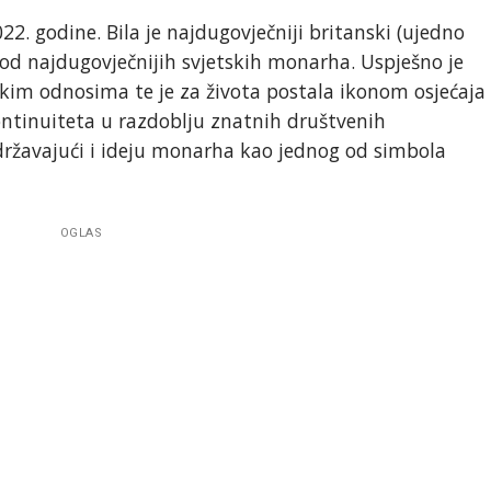
022. godine. Bila je najdugovječniji britanski (ujedno
 od najdugovječnijih svjetskih monarha. Uspješno je
skim odnosima te je za života postala ikonom osjećaja
ontinuiteta u razdoblju znatnih društvenih
 održavajući i ideju monarha kao jednog od simbola
OGLAS