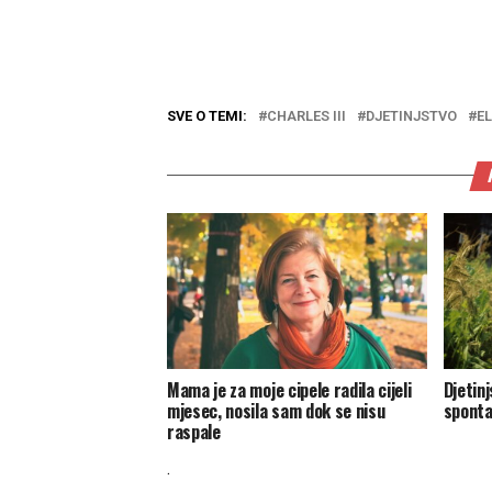
SVE O TEMI:
CHARLES III
DJETINJSTVO
EL
Mama je za moje cipele radila cijeli
Djetin
mjesec, nosila sam dok se nisu
sponta
raspale
.