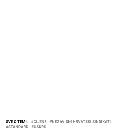
SVE O TEMI:
CIJENE
NEZAVISNI HRVATSKI SINDIKATI
STANDARD
USKRS