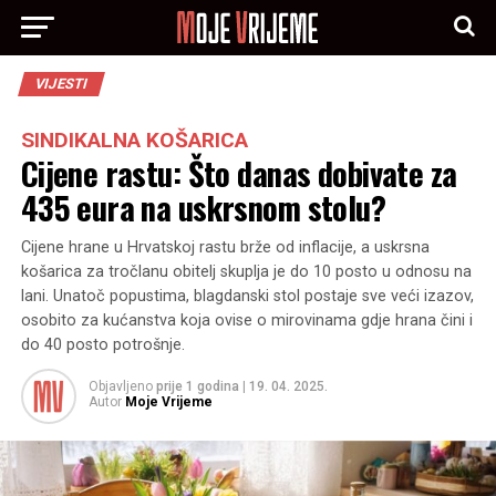
VIJESTI
SINDIKALNA KOŠARICA
Cijene rastu: Što danas dobivate za
435 eura na uskrsnom stolu?
Cijene hrane u Hrvatskoj rastu brže od inflacije, a uskrsna
košarica za tročlanu obitelj skuplja je do 10 posto u odnosu na
lani. Unatoč popustima, blagdanski stol postaje sve veći izazov,
osobito za kućanstva koja ovise o mirovinama gdje hrana čini i
do 40 posto potrošnje.
Objavljeno
prije 1 godina
|
19. 04. 2025.
Autor
Moje Vrijeme