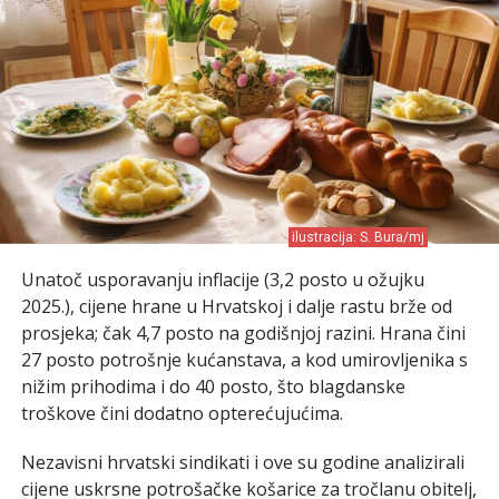
ilustracija: S. Bura/mj
Unatoč usporavanju inflacije (3,2 posto u ožujku
2025.), cijene hrane u Hrvatskoj i dalje rastu brže od
prosjeka; čak 4,7 posto na godišnjoj razini. Hrana čini
27 posto potrošnje kućanstava, a kod umirovljenika s
nižim prihodima i do 40 posto, što blagdanske
troškove čini dodatno opterećujućima.
Nezavisni hrvatski sindikati i ove su godine analizirali
cijene uskrsne potrošačke košarice za tročlanu obitelj,