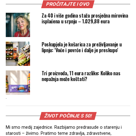
PROČITAJTE I OVO
Za 40 i više godina staža prosječna mirovina
isplaćena u srpnju – 1.029,88 eura
Poskupjela je košarica za preživljavanje u
lipnju: ‘Voće i povrće i dalje je preskupo’
Tri proizvoda, 11 eura razlike: Koliko nas
nepažnja može koštati?
.
ŽIVOT POČINJE S 50!
Mi smo medij zajednice. Razbijamo predrasude o starenju i
starosti – živimo. Pratimo teme zdravlja, zdravstvene,