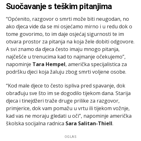
Suočavanje s teškim pitanjima
“Općenito, razgovor o smrti može biti neugodan, no
ako djeca vide da se mi osjećamo mirno i u redu dok o
tome govorimo, to im daje osjećaj sigurnosti te im
otvara prostor za pitanja na koja žele dobiti odgovore.
A svi znamo da djeca često imaju mnogo pitanja,
najčešće u trenucima kad to najmanje očekujemo”,
napominje
Tara Hempel
, američka specijalistica za
podršku djeci koja žaluju zbog smrti voljene osobe.
“Kod male djece to često ispliva pred spavanje, dok
obrađuju sve što im se dogodilo tijekom dana. Starija
djeca i tinejdžeri traže druge prilike za razgovor,
primjerice, dok vam pomažu u vrtu ili tijekom vožnje,
kad vas ne moraju gledati u oči”, napominje američka
školska socijalna radnica
Sara Salitan-Thiell
.
OGLAS