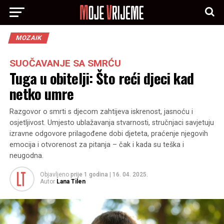
MOZAIK
SUOČAVANJE SA SMRĆU
Tuga u obitelji: Što reći djeci kad
netko umre
Razgovor o smrti s djecom zahtijeva iskrenost, jasnoću i
osjetljivost. Umjesto ublažavanja stvarnosti, stručnjaci savjetuju
izravne odgovore prilagođene dobi djeteta, praćenje njegovih
emocija i otvorenost za pitanja – čak i kada su teška i
neugodna.
Objavljeno
prije 1 godina
|
16. 04. 2025.
Autor
Lana Tilen