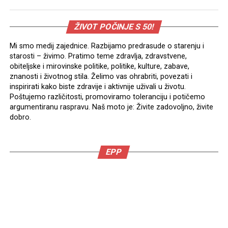
ŽIVOT POČINJE S 50!
Mi smo medij zajednice. Razbijamo predrasude o starenju i
starosti – živimo. Pratimo teme zdravlja, zdravstvene,
obiteljske i mirovinske politike, politike, kulture, zabave,
znanosti i životnog stila. Želimo vas ohrabriti, povezati i
inspirirati kako biste zdravije i aktivnije uživali u životu.
Poštujemo različitosti, promoviramo toleranciju i potičemo
argumentiranu raspravu. Naš moto je: Živite zadovoljno, živite
dobro.
EPP