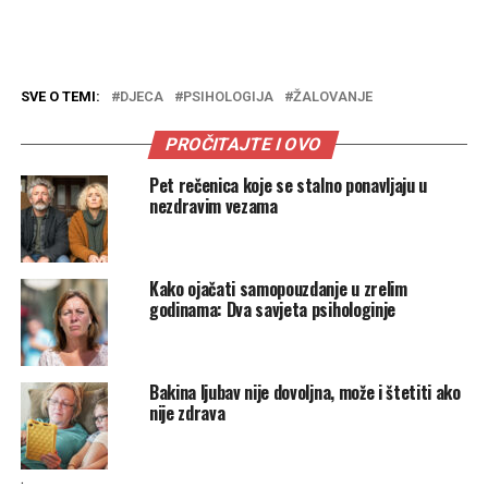
SVE O TEMI:
DJECA
PSIHOLOGIJA
ŽALOVANJE
PROČITAJTE I OVO
Pet rečenica koje se stalno ponavljaju u
nezdravim vezama
Kako ojačati samopouzdanje u zrelim
godinama: Dva savjeta psihologinje
Bakina ljubav nije dovoljna, može i štetiti ako
nije zdrava
.