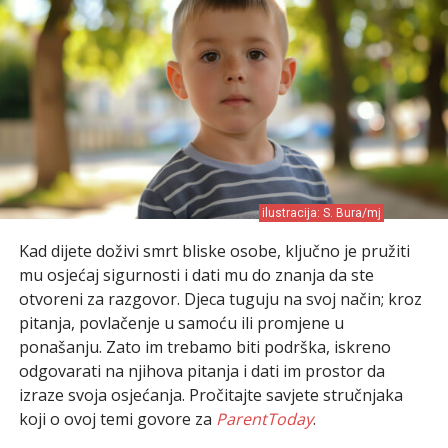
ilustracija: S. Bura/mj
Kad dijete doživi smrt bliske osobe, ključno je pružiti
mu osjećaj sigurnosti i dati mu do znanja da ste
otvoreni za razgovor. Djeca tuguju na svoj način; kroz
pitanja, povlačenje u samoću ili promjene u
ponašanju. Zato im trebamo biti podrška, iskreno
odgovarati na njihova pitanja i dati im prostor da
izraze svoja osjećanja. Pročitajte savjete stručnjaka
koji o ovoj temi govore za
ParentToday
.