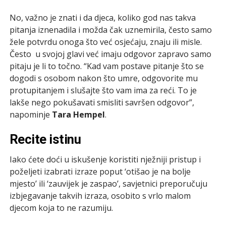
No, važno je znati i da djeca, koliko god nas takva
pitanja iznenadila i možda čak uznemirila, često samo
žele potvrdu onoga što već osjećaju, znaju ili misle.
Često u svojoj glavi već imaju odgovor zapravo samo
pitaju je li to točno. “Kad vam postave pitanje što se
dogodi s osobom nakon što umre, odgovorite mu
protupitanjem i slušajte što vam ima za reći. To je
lakše nego pokušavati smisliti savršen odgovor”,
napominje
Tara Hempel
.
Recite istinu
Iako ćete doći u iskušenje koristiti nježniji pristup i
poželjeti izabrati izraze poput ‘otišao je na bolje
mjesto’ ili ‘zauvijek je zaspao’, savjetnici preporučuju
izbjegavanje takvih izraza, osobito s vrlo malom
djecom koja to ne razumiju.