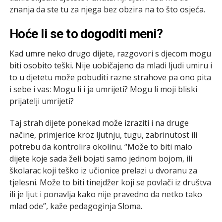
znanja da ste tu za njega bez obzira na to što osjeća.
Hoće li se to dogoditi meni?
Kad umre neko drugo dijete, razgovori s djecom mogu
biti osobito teški. Nije uobičajeno da mladi ljudi umiru i
to u djetetu može pobuditi razne strahove pa ono pita
i sebe i vas: Mogu li i ja umrijeti? Mogu li moji bliski
prijatelji umrijeti?
Taj strah dijete ponekad može izraziti i na druge
načine, primjerice kroz ljutnju, tugu, zabrinutost ili
potrebu da kontrolira okolinu. “Može to biti malo
dijete koje sada želi bojati samo jednom bojom, ili
školarac koji teško iz učionice prelazi u dvoranu za
tjelesni. Može to biti tinejdžer koji se povlači iz društva
ili je ljut i ponavlja kako nije pravedno da netko tako
mlad ode”, kaže pedagoginja Sloma.