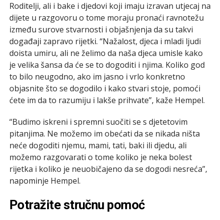
Roditelji, ali i bake i djedovi koji imaju izravan utjecaj na
dijete u razgovoru o tome moraju pronaći ravnotežu
između surove stvarnosti i objašnjenja da su takvi
događaji zapravo rijetki. “Nažalost, djeca i mladi ljudi
doista umiru, ali ne želimo da naša djeca umisle kako
je velika šansa da će se to dogoditi i njima. Koliko god
to bilo neugodno, ako im jasno i vrlo konkretno
objasnite što se dogodilo i kako stvari stoje, pomoći
ćete im da to razumiju i lakše prihvate”,
kaže Hempel.
“Budimo iskreni i spremni suočiti se s djetetovim
pitanjima. Ne možemo im obećati da se nikada ništa
neće dogoditi njemu, mami, tati, baki ili djedu, ali
možemo razgovarati o tome koliko je neka bolest
rijetka i koliko je neuobičajeno da se dogodi nesreća”,
napominje Hempel.
Potražite stručnu pomoć