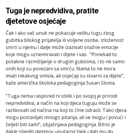
Tuga je nepredvidiva, pratite
djetetove osjećaje
Čak i ako vaš unuk ne pokazuje veliku tugu zbog
gubitka bliskog prijatelja ili voljene osobe, izloženost
smrti u njemu i dalje može izazivati snažne emocije
koje mogu uznemiravati i dijete i vas. “Ponekad to
potakne razmišljanje o drugim gubicima, i to ne samo
onih koji su povezani sa smrću. Nama to ne mora
imati nikakvog smisla, ali osjećaji su stvarni za dijete”,
kaže američka školska pedagoginja Susan Sloma.
“Tuga nema raspored ni oblik i po svojoj je prirodi
nepredvidiva, a način na koji djeca tuguju može se
razlikovati od načina na koji to čine odrasli. Tako djeca
mogu postavljati mnogo pitanja, ali se mogu i povući i
željeti biti sami”, objašnjava pedagoginja. Bitno je
dakle slijediti djetetov unutarnji tijek i dati mu do