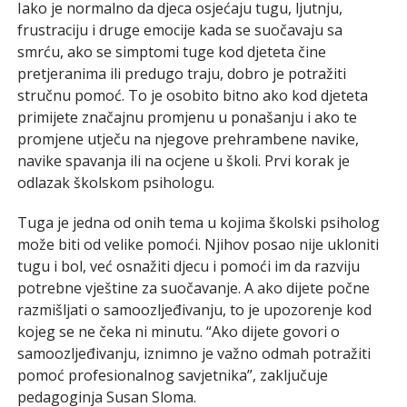
Iako je normalno da djeca osjećaju tugu, ljutnju,
frustraciju i druge emocije kada se suočavaju sa
smrću, ako se simptomi tuge kod djeteta čine
pretjeranima ili predugo traju, dobro je potražiti
stručnu pomoć. To je osobito bitno ako kod djeteta
primijete značajnu promjenu u ponašanju i ako te
promjene utječu na njegove prehrambene navike,
navike spavanja ili na ocjene u školi. Prvi korak je
odlazak školskom psihologu.
Tuga je jedna od onih tema u kojima školski psiholog
može biti od velike pomoći. Njihov posao nije ukloniti
tugu i bol, već osnažiti djecu i pomoći im da razviju
potrebne vještine za suočavanje. A ako dijete počne
razmišljati o samoozljeđivanju, to je upozorenje kod
kojeg se ne čeka ni minutu. “Ako dijete govori o
samoozljeđivanju, iznimno je važno odmah potražiti
pomoć profesionalnog savjetnika”, zaključuje
pedagoginja Susan Sloma.