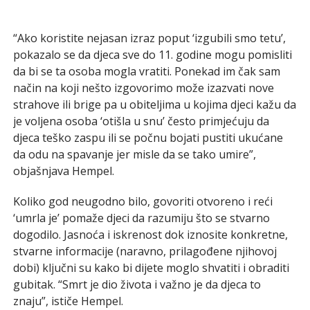
“Ako koristite nejasan izraz poput ‘izgubili smo tetu’,
pokazalo se da djeca sve do 11. godine mogu pomisliti
da bi se ta osoba mogla vratiti. Ponekad im čak sam
način na koji nešto izgovorimo može izazvati nove
strahove ili brige pa u obiteljima u kojima djeci kažu da
je voljena osoba ‘otišla u snu’ često primjećuju da
djeca teško zaspu ili se počnu bojati pustiti ukućane
da odu na spavanje jer misle da se tako umire”,
objašnjava Hempel.
Koliko god neugodno bilo, govoriti otvoreno i reći
‘umrla je’ pomaže djeci da razumiju što se stvarno
dogodilo. Jasnoća i iskrenost dok iznosite konkretne,
stvarne informacije (naravno, prilagođene njihovoj
dobi) ključni su kako bi dijete moglo shvatiti i obraditi
gubitak. “Smrt je dio života i važno je da djeca to
znaju”, ističe Hempel.