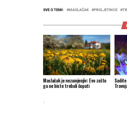
SVE O TEMI:
MASLAČAK
PROLJETNICE
TR
Maslačak je nezamjenjiv: Evo zašto
Sadite 
ga ne biste trebali čupati
Travnj
.