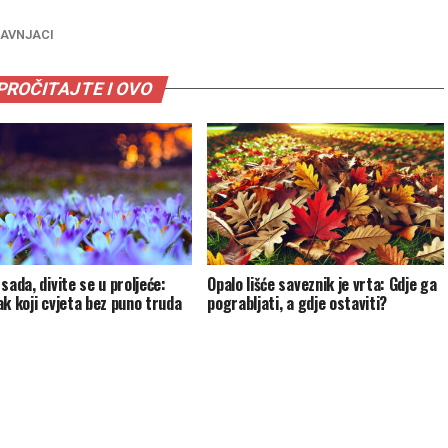
AVNJACI
PROČITAJTE I OVO
sada, divite se u proljeće:
Opalo lišće saveznik je vrta: Gdje ga
ak koji cvjeta bez puno truda
pograbljati, a gdje ostaviti?