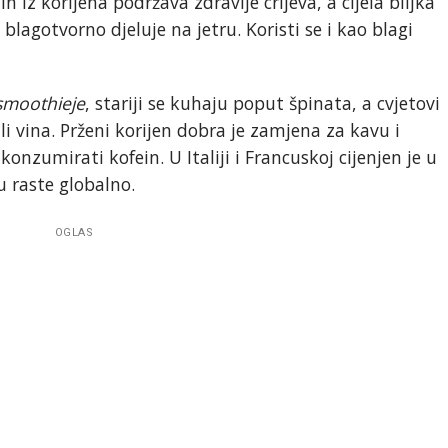
n iz korijena podržava zdravlje crijeva, a cijela biljka
lagotvorno djeluje na jetru. Koristi se i kao blagi
smoothieje
, stariji se kuhaju poput špinata, a cvjetovi
li vina. Prženi korijen dobra je zamjena za kavu i
onzumirati kofein. U Italiji i Francuskoj cijenjen je u
 raste globalno.
OGLAS