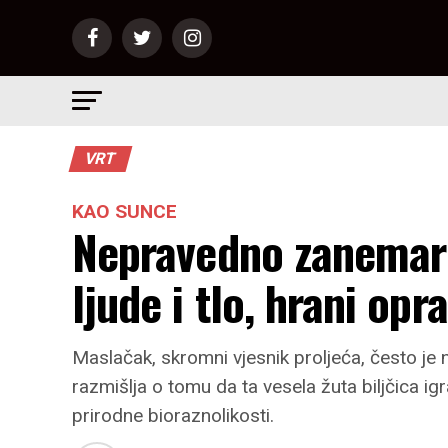
VRT
KAO SUNCE
Nepravedno zanemaren
ljude i tlo, hrani opr
Maslačak, skromni vjesnik proljeća, često je
razmišlja o tomu da ta vesela žuta biljčica igr
prirodne bioraznolikosti.