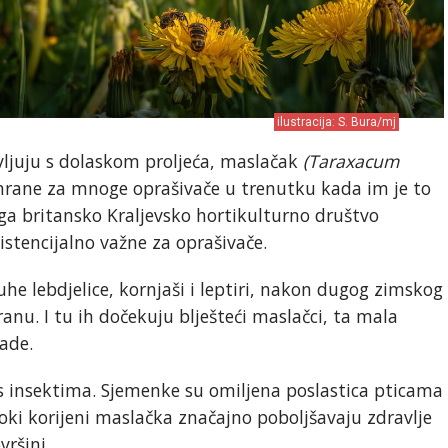
ilustracija: S. Bura/mj
avljuju s dolaskom proljeća, maslačak
(Taraxacum
 hrane za mnoge oprašivače u trenutku kada im je to
ga britansko Kraljevsko hortikulturno društvo
zistencijalno važne za oprašivače.
he lebdjelice, kornjaši i leptiri, nakon dugog zimskog
anu. I tu ih dočekuju blješteći maslačci, ta mala
vade.
 s insektima. Sjemenke su omiljena poslastica pticama
oki korijeni maslačka značajno poboljšavaju zdravlje
vršini.