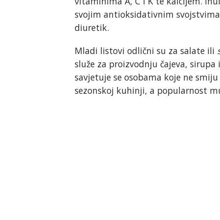
vitaminima A, C i K te kalcijem. Inuli
svojim antioksidativnim svojstvima b
diuretik.
Mladi listovi odlični su za salate ili
služe za proizvodnju čajeva, sirupa i
savjetuje se osobama koje ne smiju k
sezonskoj kuhinji, a popularnost mu