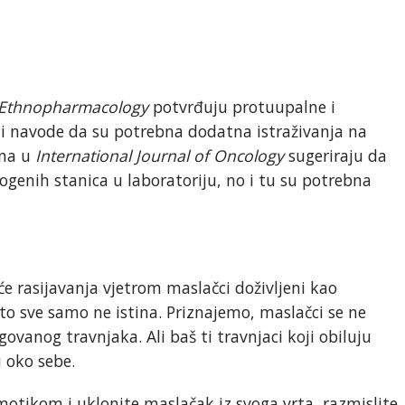
f Ethnopharmacology
potvrđuju protuupalne i
li navode da su potrebna dodatna istraživanja na
ena u
International Journal of Oncology
sugeriraju da
genih stanica u laboratoriju, no i tu su potrebna
će rasijavanja vjetrom maslačci doživljeni kao
to sve samo ne istina. Priznajemo, maslačci se ne
govanog travnjaka. Ali baš ti travnjaci koji obiluju
u oko sebe.
 motikom i uklonite maslačak iz svoga vrta, razmislite