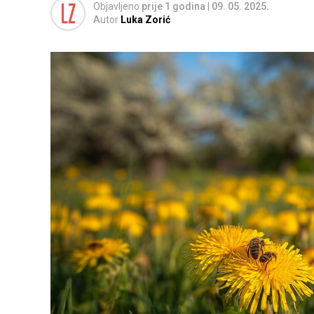
Objavljeno
prije 1 godina
|
09. 05. 2025.
Autor
Luka Zorić