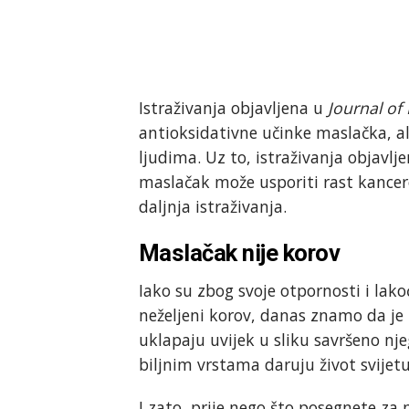
Istraživanja objavljena u
Journal o
antioksidativne učinke maslačka, a
ljudima. Uz to, istraživanja objavlj
maslačak može usporiti rast kancero
daljnja istraživanja.
Maslačak nije korov
Iako su zbog svoje otpornosti i lako
neželjeni korov, danas znamo da je 
uklapaju uvijek u sliku savršeno nje
biljnim vrstama daruju život svijet
I zato, prije nego što posegnete za