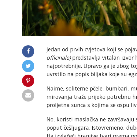
Jedan od prvih cvjetova koji se poj
officinale)
predstavlja vitalan izvor
najpotrebnije. Upravo ga je zbog to
uvrstilo na popis biljaka koje su eg
Naime, soliterne pčele, bumbari, mu
mirovanja traže prijeko potrebnu hr
proljetna sunca s kojima se ospu li
No, koristi maslačka ne završavaju
poput češljugara. Istovremeno, dub
tla izvlačeći hranjive tvari prema po