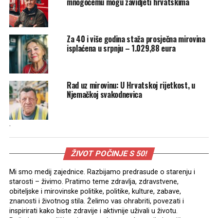
mnogočemu mogu zavidjeti hrvatskima
Za 40 i više godina staža prosječna mirovina
isplaćena u srpnju – 1.029,88 eura
Rad uz mirovinu: U Hrvatskoj rijetkost, u
Njemačkoj svakodnevica
.
ŽIVOT POČINJE S 50!
Mi smo medij zajednice. Razbijamo predrasude o starenju i
starosti – živimo. Pratimo teme zdravlja, zdravstvene,
obiteljske i mirovinske politike, politike, kulture, zabave,
znanosti i životnog stila. Želimo vas ohrabriti, povezati i
inspirirati kako biste zdravije i aktivnije uživali u životu.