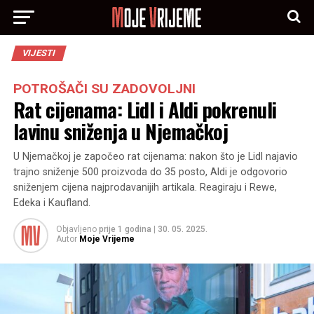
VIJESTI
POTROŠAČI SU ZADOVOLJNI
Rat cijenama: Lidl i Aldi pokrenuli
lavinu sniženja u Njemačkoj
U Njemačkoj je započeo rat cijenama: nakon što je Lidl najavio
trajno sniženje 500 proizvoda do 35 posto, Aldi je odgovorio
sniženjem cijena najprodavanijih artikala. Reagiraju i Rewe,
Edeka i Kaufland.
Objavljeno
prije 1 godina
|
30. 05. 2025.
Autor
Moje Vrijeme