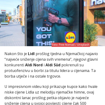
foto: Free Nomad / Unsplash
Nakon što je
Lidl
prošlog tjedna u Njemačkoj najavio
“najveće sniženje cijena svih vremena”, njegovi glavni
konkurenti
Aldi Nord
i
Aldi Süd
pokrenuli su
protuofenzivu u borbi za titulu lidera u cijenama. Ta
borba utječe i na ostale trgovce.
U impresivnom videu koji prikazuje kupce kako hvale
niske cijene Lidla uz melodiju njemačke himne, ovaj
diskontni lanac prošlog petka objavio je najveće
sniženje cijena u svojoj povijesti: cijene čak 500