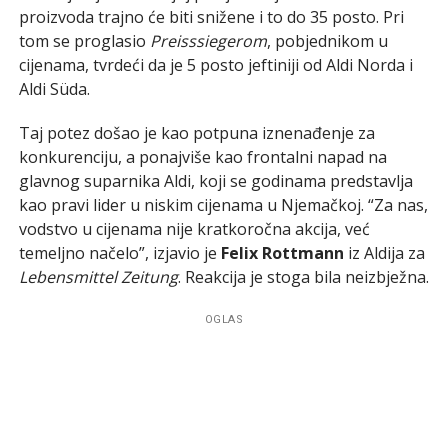
proizvoda trajno će biti snižene i to do 35 posto. Pri
tom se proglasio
Preisssiegerom
, pobjednikom u
cijenama, tvrdeći da je 5 posto jeftiniji od Aldi Norda i
Aldi Süda.
Taj potez došao je kao potpuna iznenađenje za
konkurenciju, a ponajviše kao frontalni napad na
glavnog suparnika Aldi, koji se godinama predstavlja
kao pravi lider u niskim cijenama u Njemačkoj. “Za nas,
vodstvo u cijenama nije kratkoročna akcija, već
temeljno načelo”, izjavio je
Felix Rottmann
iz Aldija za
Lebensmittel Zeitung
. Reakcija je stoga bila neizbježna.
OGLAS