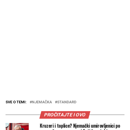
SVE O TEMI:
NJEMAČKA
STANDARD
PROČITAJTE I OVO
Kruzeri i toplice? Njemački umirovljenici po