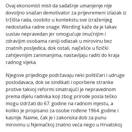
Ovaj ekonomist misli da sadašnje umanjenje nije
dovoljno snažan demotivator za prijevremeni izlazak iz
tržišta rada, osobito u kontekstu sve izraženijeg
nedostatka radne snage. Werding kaže da je takav
sustav nepravedan jer omogućuje imućnijim i
zdravijim osobama raniji odlazak u mirovinu bez
znatnih posljedica, dok ostali, najčešće u fizički
zahtjevnijim zanimanjima, nastavljaju raditi do kraja
radnog vijeka.
Njegove prijedloge podržavaju neki političari i udruge
poslodavaca, dok se sindikati i oporbene stranke
protive takvoj reformi smatrajući je nepravednom
prema dijelu radnika koji zbog prirode posla teško
mogu izdržati do 67. godine na radnom mjestu, a
koliko je propisano za osobe rođene 1964. godine i
kasnije. Naime, čak je i zakonska dob za punu
mirovinu u Njemačkoj znatno veća nego u Hrvatskoj.