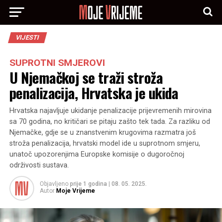
VIJESTI
SUPROTNI SMJEROVI
U Njemačkoj se traži stroža
penalizacija, Hrvatska je ukida
Hrvatska najavljuje ukidanje penalizacije prijevremenih mirovina
sa 70 godina, no kritičari se pitaju zašto tek tada. Za razliku od
Njemačke, gdje se u znanstvenim krugovima razmatra još
stroža penalizacija, hrvatski model ide u suprotnom smjeru,
unatoč upozorenjima Europske komisije o dugoročnoj
održivosti sustava.
Objavljeno
prije 1 godina
|
08. 05. 2025.
Autor
Moje Vrijeme