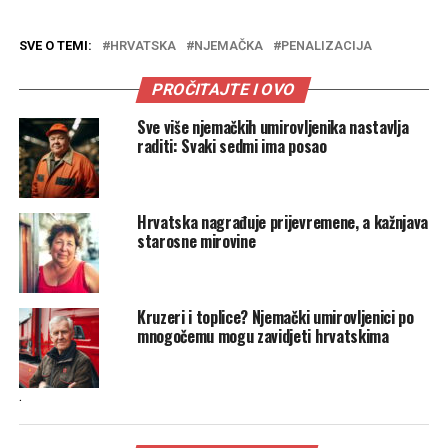
SVE O TEMI:
HRVATSKA
NJEMAČKA
PENALIZACIJA
PROČITAJTE I OVO
Sve više njemačkih umirovljenika nastavlja
raditi: Svaki sedmi ima posao
Hrvatska nagrađuje prijevremene, a kažnjava
starosne mirovine
Kruzeri i toplice? Njemački umirovljenici po
mnogočemu mogu zavidjeti hrvatskima
.