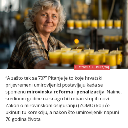
ilustracija: S. Bura/mj
“A zašto tek sa 70?” Pitanje je to koje hrvatski
prijevremeni umirovljenici postavljaju kada se
spomenu
mirovinska reforma
i
penalizacija
. Naime,
sredinom godine na snagu bi trebao stupiti novi
Zakon o mirovinskom osiguranju (ZOMO) koji će
ukinuti tu korekciju, a nakon što umirovljenik napuni
70 godina života.