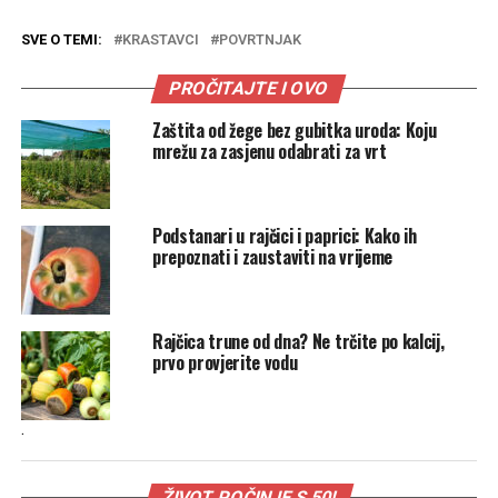
SVE O TEMI:
KRASTAVCI
POVRTNJAK
PROČITAJTE I OVO
Zaštita od žege bez gubitka uroda: Koju
mrežu za zasjenu odabrati za vrt
Podstanari u rajčici i paprici: Kako ih
prepoznati i zaustaviti na vrijeme
Rajčica trune od dna? Ne trčite po kalcij,
prvo provjerite vodu
.
ŽIVOT POČINJE S 50!