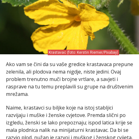
Krastavac (foto: Kerstin Riemer/Pixabay)
Ako vam se čini da su vaše gredice krastavaca prepune
zelenila, ali plodova nema nigdje, niste jedini. Ovaj
problem trenutno muči brojne vrtlare, a savjeti i
rasprave na tu temu preplavili su grupe na društvenim
mrežama.
Naime, krastavci su biljke koje na istoj stabljici
razvijaju i muške i ženske cvjetove. Premda slični po
izgledu, ženski se lako prepoznaju; ispod latica krije se
mala plodnica nalik na minijaturni krastavac. Da bi se
razvio plod, nužan je razvoj i muškog i ženskog cvijeta,