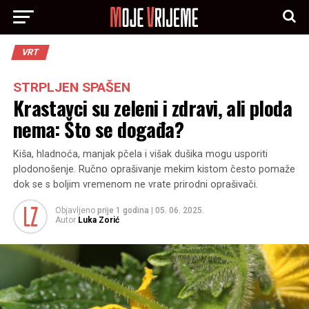
VRT
STRPLJEN SPAŠEN
Krastavci su zeleni i zdravi, ali ploda
nema: Što se događa?
Kiša, hladnoća, manjak pčela i višak dušika mogu usporiti
plodonošenje. Ručno oprašivanje mekim kistom često pomaže
dok se s boljim vremenom ne vrate prirodni oprašivači.
Objavljeno
prije 1 godina
|
05. 06. 2025.
Autor
Luka Zorić