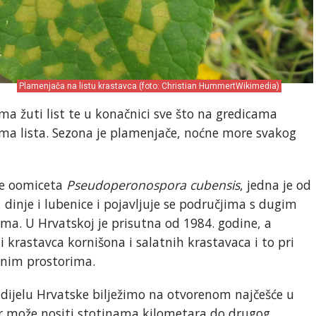
Plamenjača na listu krastavca (foto: Christian HummertWikimedia)
ima žuti list te u konačnici sve što na gredicama
ima lista. Sezona je plamenjače, noćne more svakog
je oomiceta
Pseudoperonospora cubensis
, jedna je od
, dinje i lubenice i pojavljuje se područjima s dugim
ma. U Hrvatskoj je prisutna od 1984. godine, a
i krastavca kornišona i salatnih krastavaca i to pri
enim prostorima.
ijelu Hrvatske bilježimo na otvorenom najčešće u
tar može nositi stotinama kilometara do drugog