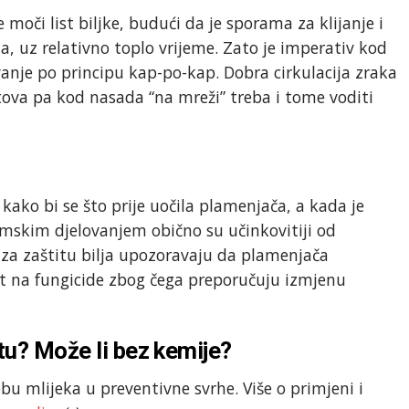
 moči list biljke, budući da je sporama za klijanje i
a, uz relativno toplo vrijeme. Zato je imperativ kod
vanje po principu kap-po-kap. Dobra cirkulacija zraka
tova pa kod nasada “na mreži” treba i tome voditi
kako bi se što prije uočila plamenjača, a kada je
temskim djelovanjem obično su učinkovitiji od
i za zaštitu bilja upozoravaju da plamenjača
st na fungicide zbog čega preporučuju izmjenu
tu? Može li bez kemije?
bu mlijeka u preventivne svrhe. Više o primjeni i