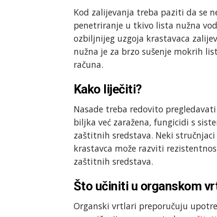
Kod zalijevanja treba paziti da se ne
penetriranje u tkivo lista nužna vod
ozbiljnijeg uzgoja krastavaca zalije
nužna je za brzo sušenje mokrih lis
računa.
Kako liječiti?
Nasade treba redovito pregledavati 
biljka već zaražena, fungicidi s sis
zaštitnih sredstava. Neki stručnjac
krastavca može razviti rezistentno
zaštitnih sredstava.
Što učiniti u organskom vr
Organski vrtlari preporučuju upotre