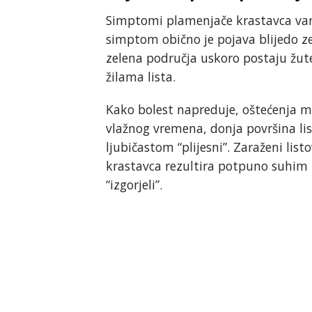
Simptomi plamenjače krastavca varir
simptom obično je pojava blijedo zel
zelena područja uskoro postaju žute
žilama lista.
Kako bolest napreduje, oštećenja mo
vlažnog vremena, donja površina lis
ljubičastom “plijesni”. Zaraženi list
krastavca rezultira potpuno suhim i
“izgorjeli”.