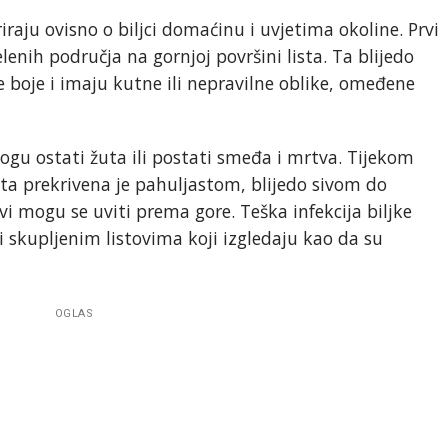
aju ovisno o biljci domaćinu i uvjetima okoline. Prvi
enih područja na gornjoj površini lista. Ta blijedo
 boje i imaju kutne ili nepravilne oblike, omeđene
gu ostati žuta ili postati smeđa i mrtva. Tijekom
ta prekrivena je pahuljastom, blijedo sivom do
ovi mogu se uviti prema gore. Teška infekcija biljke
 skupljenim listovima koji izgledaju kao da su
OGLAS