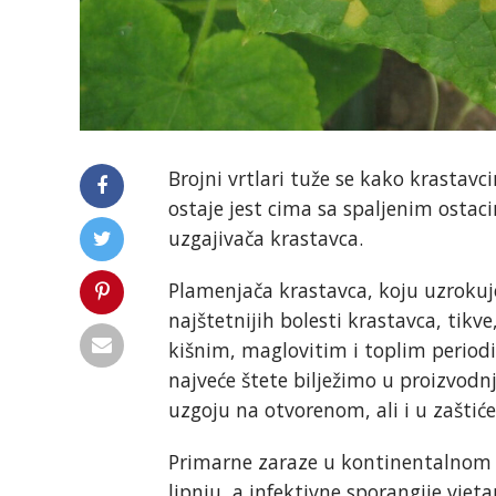
Brojni vrtlari tuže se kako krastavc
ostaje jest cima sa spaljenim ostac
uzgajivača krastavca.
Plamenjača krastavca, koju uzroku
najštetnijih bolesti krastavca, tikve
kišnim, maglovitim i toplim periodi
najveće štete bilježimo u proizvodnj
uzgoju na otvorenom, ali i u zaštić
Primarne zaraze u kontinentalnom d
lipnju, a infektivne sporangije vje