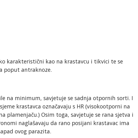
o karakteristični kao na krastavcu i tikvici te se
a poput antraknoze.
ile na minimum, savjetuje se sadnja otpornih sorti. I
sjeme krastavca označavaju s HR (visokootporni na
na plamenjaču.) Osim toga, savjetuje se rana sjetva i
ronomi naglašavaju da rano posijani krastavac ima
 napad ovog parazita.