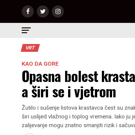
VRT
KAO DA GORE
Opasna bolest krasta
a širi se i vjetrom
Žutilo i sušenje listova krastavca čest su zn
širi uslijed vlažnog i toplog vremena. Iako ju j
zalijevanje mogu znatno smanjiti rizik i sačuva