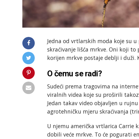
Jedna od vrtlarskih moda koje su u 
skraćivanje lišća mrkve. Oni koji to
korijen mrkve postaje deblji i duži.
O čemu se radi?
Sudeći prema tragovima na internetu
viralnih videa koje su proširili takozv
Jedan takav video objavljen u rujn
agrotehničku mjeru skraćivanja (tri
U njemu američka vrtlarica Carrie ka
dobili veće mrkve. To će pogurati en