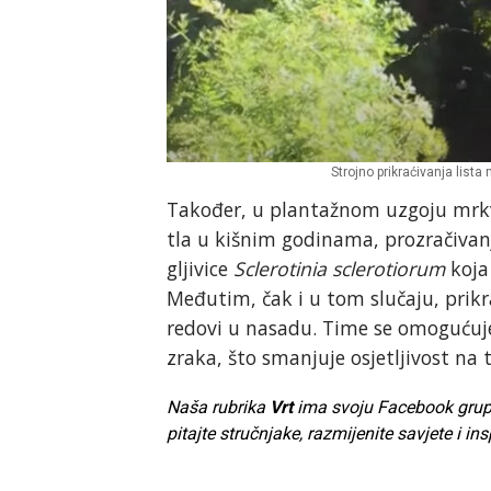
Strojno prikraćivanja lista
Također, u plantažnom uzgoju mrkve 
tla u kišnim godinama, prozračivan
gljivice
Sclerotinia sclerotiorum
koja
Međutim, čak i u tom slučaju, prikra
redovi u nasadu. Time se omogućuje
zraka, što smanjuje osjetljivost na t
Naša rubrika
Vrt
ima svoju Facebook grupu. 
pitajte stručnjake, razmijenite savjete i ins