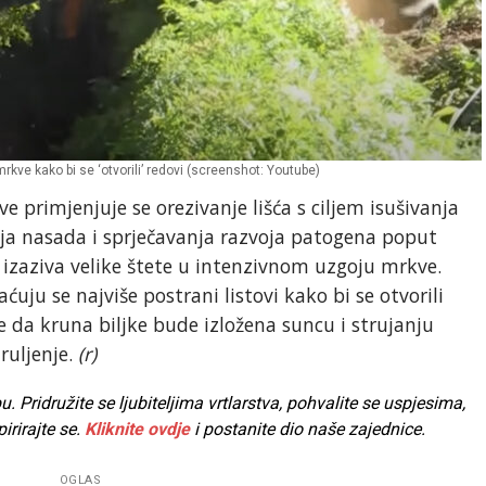
 mrkve kako bi se ‘otvorili’ redovi (screenshot: Youtube)
primjenjuje se orezivanje lišća s ciljem isušivanja
ja nasada i sprječavanja razvoja patogena poput
 izaziva velike štete u intenzivnom uzgoju mrkve.
ćuju se najviše postrani listovi kako bi se otvorili
 da kruna biljke bude izložena suncu i strujanju
ruljenje.
(r)
Pridružite se ljubiteljima vrtlarstva, pohvalite se uspjesima,
pirirajte se.
Kliknite ovdje
i postanite dio naše zajednice.
OGLAS