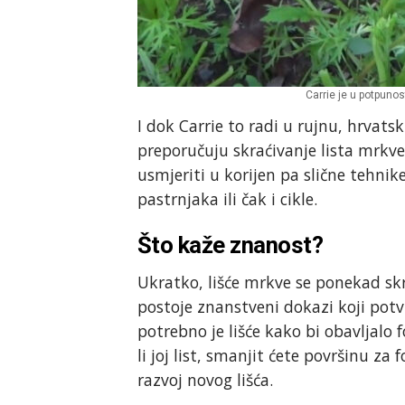
Carrie je u potpunos
I dok Carrie to radi u rujnu, hrvat
preporučuju skraćivanje lista mrkve
usmjeriti u korijen pa slične tehni
pastrnjaka ili čak i cikle.
Što kaže znanost?
Ukratko, lišće mrkve se ponekad skr
postoje znanstveni dokazi koji potv
potrebno je lišće kako bi obavljalo f
li joj list, smanjit ćete površinu za
razvoj novog lišća.