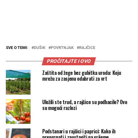
SVE O TEMI:
DUŠIK
POVRTNJAK
RAJČICE
PROČITAJTE I OVO
Zaštita od žege bez gubitka uroda: Koju
mrežu za zasjenu odabrati za vrt
Uložili ste trud, a rajčice su podbacile? Ovo
su mogući razlozi
Podstanari u rajčici i paprici: Kako ih
prepoznati i zaustaviti na vrijeme