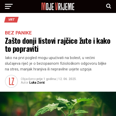
VRT
BEZ PANIKE
Zašto donji listovi rajčice žute i kako
to popraviti
Iako na prvi pogled mogu upućivati na bolest, u većini
slučajeva riječ je o bezopasnom fiziološkom odgovoru biljke
na stres, manjak hranjiva ili nepravilne uvjete uzgoja.
Objavljeno
prije 1 godina
|
12. 06. 2025.
Autor
Luka Zorić