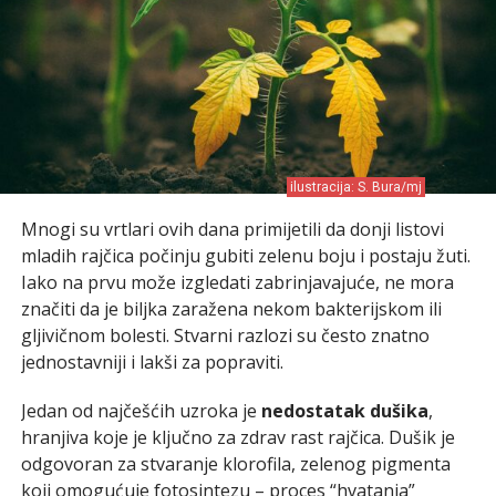
ilustracija: S. Bura/mj
Mnogi su vrtlari ovih dana primijetili da donji listovi
mladih rajčica počinju gubiti zelenu boju i postaju žuti.
Iako na prvu može izgledati zabrinjavajuće, ne mora
značiti da je biljka zaražena nekom bakterijskom ili
gljivičnom bolesti. Stvarni razlozi su često znatno
jednostavniji i lakši za popraviti.
Jedan od najčešćih uzroka je
nedostatak dušika
,
hranjiva koje je ključno za zdrav rast rajčica. Dušik je
odgovoran za stvaranje klorofila, zelenog pigmenta
koji omogućuje fotosintezu – proces “hvatanja”