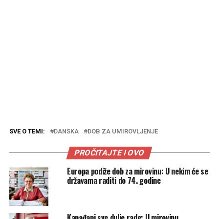
SVE O TEMI:
DANSKA
DOB ZA UMIROVLJENJE
PROČITAJTE I OVO
Europa podiže dob za mirovinu: U nekim će se
državama raditi do 74. godine
Kanađani sve dulje rade: U mirovinu