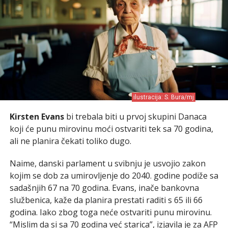
ilustracija: S. Bura/mj
Kirsten Evans
bi trebala biti u prvoj skupini Danaca
koji će punu mirovinu moći ostvariti tek sa 70 godina,
ali ne planira čekati toliko dugo.
Naime, danski parlament u svibnju je usvojio zakon
kojim se dob za umirovljenje do 2040. godine podiže sa
sadašnjih 67 na 70 godina. Evans, inače bankovna
službenica, kaže da planira prestati raditi s 65 ili 66
godina. Iako zbog toga neće ostvariti punu mirovinu.
“Mislim da si sa 70 godina već starica”, izjavila je za AFP