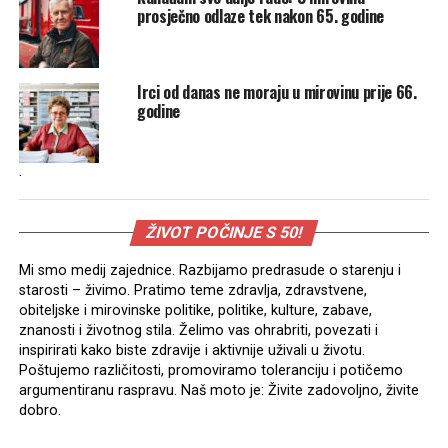
prosječno odlaze tek nakon 65. godine
Irci od danas ne moraju u mirovinu prije 66.
godine
.
ŽIVOT POČINJE S 50!
Mi smo medij zajednice. Razbijamo predrasude o starenju i
starosti – živimo. Pratimo teme zdravlja, zdravstvene,
obiteljske i mirovinske politike, politike, kulture, zabave,
znanosti i životnog stila. Želimo vas ohrabriti, povezati i
inspirirati kako biste zdravije i aktivnije uživali u životu.
Poštujemo različitosti, promoviramo toleranciju i potičemo
argumentiranu raspravu. Naš moto je: Živite zadovoljno, živite
dobro.