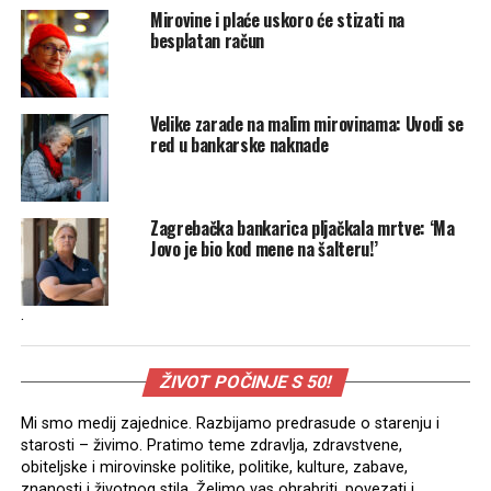
Mirovine i plaće uskoro će stizati na
besplatan račun
Velike zarade na malim mirovinama: Uvodi se
red u bankarske naknade
Zagrebačka bankarica pljačkala mrtve: ‘Ma
Jovo je bio kod mene na šalteru!’
.
ŽIVOT POČINJE S 50!
Mi smo medij zajednice. Razbijamo predrasude o starenju i
starosti – živimo. Pratimo teme zdravlja, zdravstvene,
obiteljske i mirovinske politike, politike, kulture, zabave,
znanosti i životnog stila. Želimo vas ohrabriti, povezati i