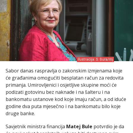
ilustracija: S. Bura/mj
Sabor danas raspravlja o zakonskim izmjenama koje
će građanima omogućiti besplatan račun za redovita
primanja. Umirovljenici i osjetljive skupine moći će
podizati gotovinu bez naknade i na šalteru i na
bankomatu ustanove kod koje imaju račun, a od iduće
godine dva puta mjesečno i na bankomatu bilo koje
druge banke.
Savjetnik ministra financija
Matej Bule
potvrdio je da