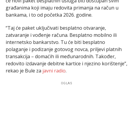
će novi paket besplatnih usluga biti dostupan svim
građanima koji imaju redovita primanja na račun u
bankama, i to od početka 2026. godine.
“Taj će paket uključivati besplatno otvaranje,
zatvaranje i vođenje računa. Besplatno mobilno ili
internetsko bankarstvo. Tu će biti besplatno
polaganje i podizanje gotovog novca, priljevi platnih
transakcija – domaćih ili međunarodnih. Također,
redovito izdavanje debitne kartice i njezino korištenje”,
rekao je Bule za
javni radio
.
OGLAS