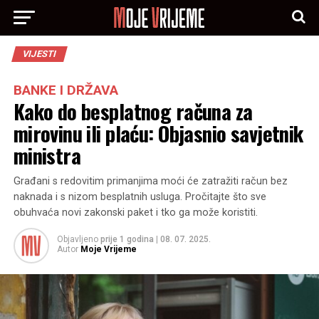
VIJESTI
BANKE I DRŽAVA
Kako do besplatnog računa za
mirovinu ili plaću: Objasnio savjetnik
ministra
Građani s redovitim primanjima moći će zatražiti račun bez
naknada i s nizom besplatnih usluga. Pročitajte što sve
obuhvaća novi zakonski paket i tko ga može koristiti.
Objavljeno
prije 1 godina
|
08. 07. 2025.
Autor
Moje Vrijeme