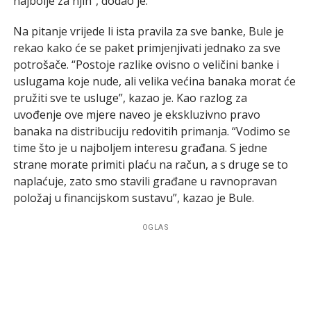
najbolje za njih”, dodao je.
Na pitanje vrijede li ista pravila za sve banke, Bule je
rekao kako će se paket primjenjivati jednako za sve
potrošače. “Postoje razlike ovisno o veličini banke i
uslugama koje nude, ali velika većina banaka morat će
pružiti sve te usluge”, kazao je. Kao razlog za
uvođenje ove mjere naveo je ekskluzivno pravo
banaka na distribuciju redovitih primanja. “Vodimo se
time što je u najboljem interesu građana. S jedne
strane morate primiti plaću na račun, a s druge se to
naplaćuje, zato smo stavili građane u ravnopravan
položaj u financijskom sustavu”, kazao je Bule.
OGLAS