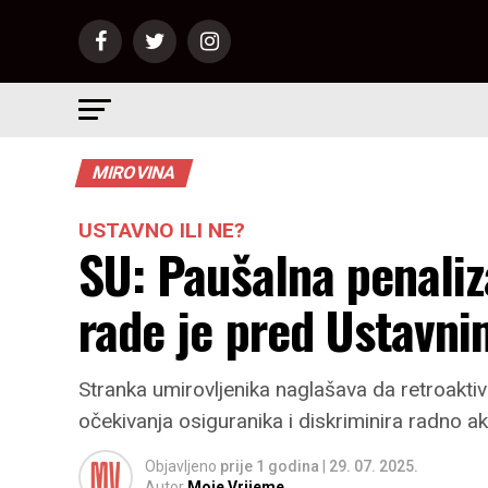
MIROVINA
USTAVNO ILI NE?
SU: Paušalna penaliz
rade je pred Ustavn
Stranka umirovljenika naglašava da retroakti
očekivanja osiguranika i diskriminira radno a
Objavljeno
prije 1 godina
|
29. 07. 2025.
Autor
Moje Vrijeme