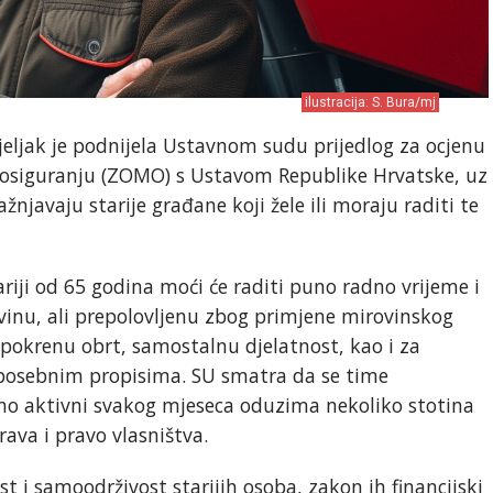
ilustracija: S. Bura/mj
jeljak je podnijela Ustavnom sudu prijedlog za ocjenu
osiguranju (ZOMO) s Ustavom Republike Hrvatske, uz
ažnjavaju starije građane koji žele ili moraju raditi te
tariji od 65 godina moći će raditi puno radno vrijeme i
inu, ali prepolovljenu zbog primjene mirovinskog
ji pokrenu obrt, samostalnu djelatnost, kao i za
o posebnim propisima. SU smatra da se time
dno aktivni svakog mjeseca oduzima nekoliko stotina
rava i pravo vlasništva.
t i samoodrživost starijih osoba, zakon ih financijski