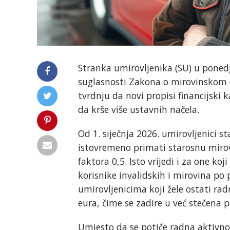
Stranka umirovljenika (SU) u poned
suglasnosti Zakona o mirovinskom 
tvrdnju da novi propisi financijski k
da krše više ustavnih načela.
Od 1. siječnja 2026. umirovljenici s
istovremeno primati starosnu mirov
faktora 0,5. Isto vrijedi i za one ko
korisnike invalidskih i mirovina p
umirovljenicima koji žele ostati ra
eura, čime se zadire u već stečena p
Umjesto da se potiče radna aktivnos