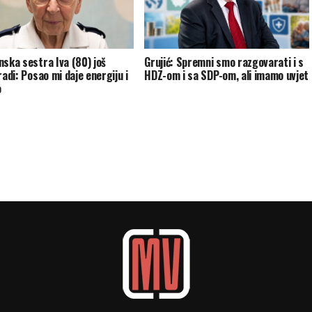
nska sestra Iva (80) još
Grujić: Spremni smo razgovarati i s
radi: Posao mi daje energiju i
HDZ-om i sa SDP-om, ali imamo uvjet
o