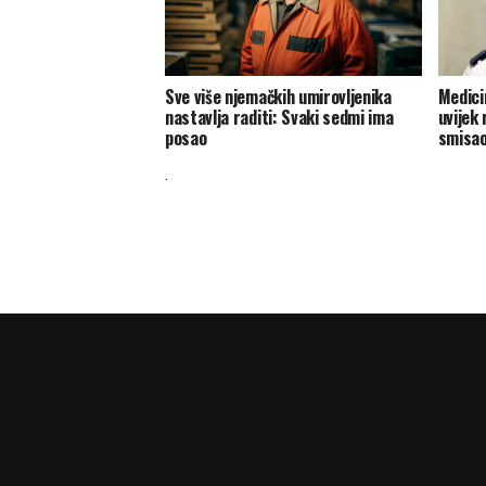
Sve više njemačkih umirovljenika
Medici
nastavlja raditi: Svaki sedmi ima
uvijek 
posao
smisa
.