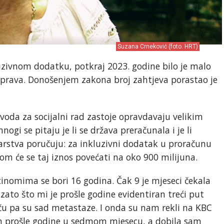
Suzana Crneković (foto. HRT)
zivnom dodatku, potkraj 2023. godine bilo je malo
u prava. Donošenjem zakona broj zahtjeva porastao je
avoda za socijalni rad zastoje opravdavaju velikim
gi se pitaju je li se država preračunala i je li
tarstva poručuju: za inkluzivni dodatak u proračunu
om će se taj iznos povećati na oko 900 milijuna.
inomima se bori 16 godina. Čak 9 je mjeseci čekala
zato što mi je prošle godine evidentiran treći put
ču pa su sad metastaze. I onda su nam rekli na KBC
 prošle godine u sedmom mjesecu, a dobila sam