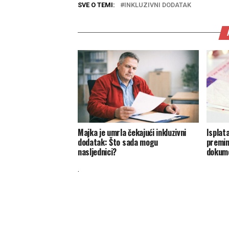
SVE O TEMI:
INKLUZIVNI DODATAK
Majka je umrla čekajući inkluzivni
Isplat
dodatak: Što sada mogu
premin
nasljednici?
dokume
.