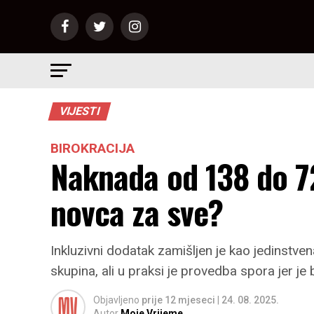
VIJESTI
BIROKRACIJA
Naknada od 138 do 72
novca za sve?
Inkluzivni dodatak zamišljen je kao jedinstve
skupina, ali u praksi je provedba spora jer je
Objavljeno
prije 12 mjeseci
|
24. 08. 2025.
Autor
Moje Vrijeme