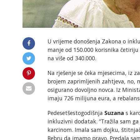
U vrijeme donošenja Zakona o inklu
manje od 150.000 korisnika četirij
na više od 340.000.
Na rješenje se čeka mjesecima, iz z
brojem zaprimljenih zahtjeva, no, mno
osigurano dovoljno novca. Iz Minis
imaju 726 milijuna eura, a rebalans
Pedesetšestogodišnja
Suzana
s karc
inkluzivni dodatak. “Tražila sam ga 
karcinom. Imala sam dojku, štitnja
Rebru da imamo pravo. Predala sam