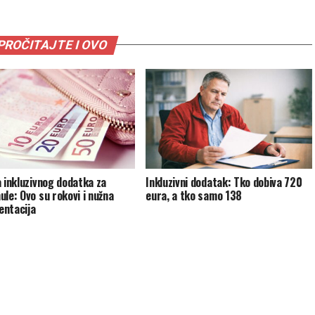
PROČITAJTE I OVO
a inkluzivnog dodatka za
Inkluzivni dodatak: Tko dobiva 720
ule: Ovo su rokovi i nužna
eura, a tko samo 138
ntacija