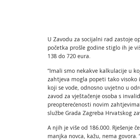
U Zavodu za socijalni rad zastoje o
početka prošle godine stiglo ih je v
138 do 720 eura.
“Imali smo nekakve kalkulacije u koj
zahtjeva mogla popeti tako visoko 
koji se vode, odnosno uvjetno u odr
zavod za vještačenje osoba s invalid
preopterećenosti novim zahtjevima”,
službe Grada Zagreba Hrvatskog zav
A njih je više od 186.000. Rješenje
manjka novca, kažu, nema govora. “H