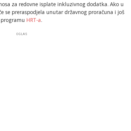
nosa za redovne isplate inkluzivnog dodatka. Ako u
će se preraspodjela unutar državnog proračuna i još
 u programu
HRT-a
.
OGLAS