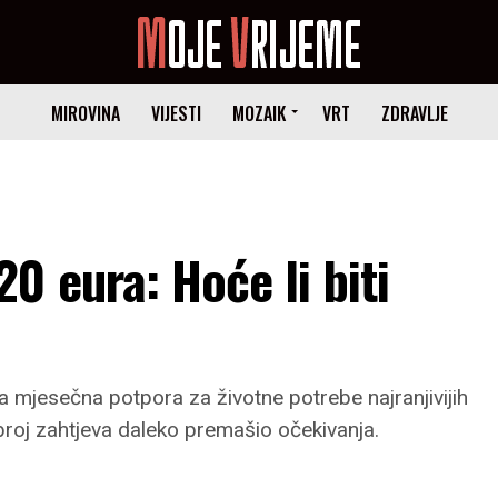
MIROVINA
VIJESTI
MOZAIK
VRT
ZDRAVLJE
0 eura: Hoće li biti
na mjesečna potpora za životne potrebe najranjivijih
 broj zahtjeva daleko premašio očekivanja.