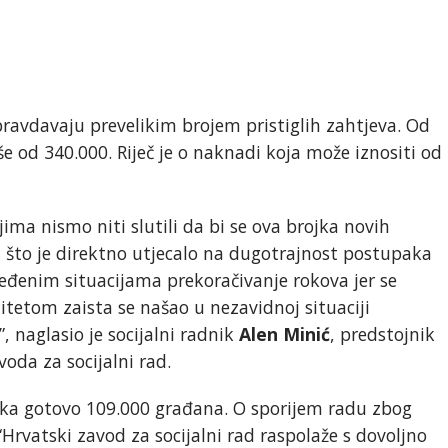
pravdavaju prevelikim brojem pristiglih zahtjeva. Od
iše od 340.000. Riječ je o naknadi koja može iznositi od
ima nismo niti slutili da bi se ova brojka novih
i što je direktno utjecalo na dugotrajnost postupaka
eđenim situacijama prekoračivanje rokova jer se
itetom zaista se našao u nezavidnoj situaciji
 naglasio je socijalni radnik
Alen Minić
, predstojnik
oda za socijalni rad.
 čeka gotovo 109.000 građana. O sporijem radu zbog
rvatski zavod za socijalni rad raspolaže s dovoljno