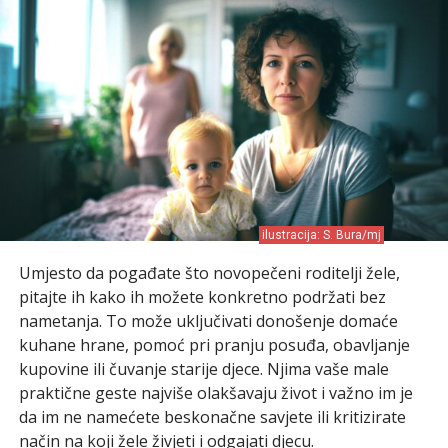
ilustracija: S. Bura/mj
Umjesto da pogađate što novopečeni roditelji žele,
pitajte ih kako ih možete konkretno podržati bez
nametanja. To može uključivati donošenje domaće
kuhane hrane, pomoć pri pranju posuđa, obavljanje
kupovine ili čuvanje starije djece. Njima vaše male
praktične geste najviše olakšavaju život i važno im je
da im ne namećete beskonačne savjete ili kritizirate
način na koji žele živjeti i odgajati djecu.