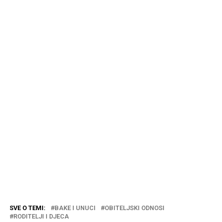
SVE O TEMI:
BAKE I UNUCI
OBITELJSKI ODNOSI
RODITELJI I DJECA