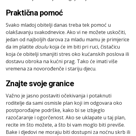
Praktična pomoć
Svako mladoj obitelji danas treba tek pomoć u
olakšavanju svakodnevice. Ako vi ne možete uskočiti,
jedan od najboljih darova za mladu mamu je primjerice
da im platite
doulu
koja će im biti pri ruci, čistačicu
koja će obitelji smanjiti stres oko kućanskih poslova ili
dostavu obroka na kućni prag. Tako će imati više
vremena za novorođenče i stariju djecu.
Znajte svoje granice
Važno je jasno postaviti očekivanja i potaknuti
roditelje da sami osmisle plan koji im odgovara oko
postporođajne podrške, kako bi se izbjeglo
razočaranje i ogorčenost. Ako se uklapate u taj plan,
recite im što možete, a što bi vam moglo biti previše.
Bake i djedovi ne moraju biti dostupni za noćnu skrb ili