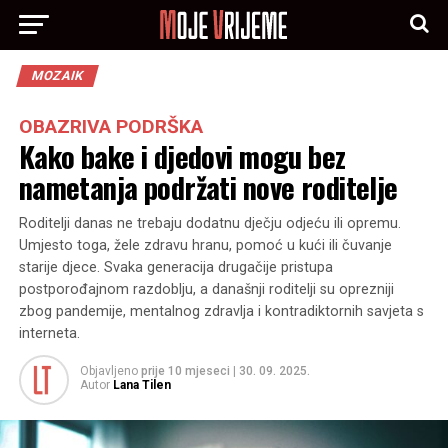
MOZAIK
OBAZRIVA PODRŠKA
Kako bake i djedovi mogu bez
nametanja podržati nove roditelje
Roditelji danas ne trebaju dodatnu dječju odjeću ili opremu.
Umjesto toga, žele zdravu hranu, pomoć u kući ili čuvanje
starije djece. Svaka generacija drugačije pristupa
postporođajnom razdoblju, a današnji roditelji su oprezniji
zbog pandemije, mentalnog zdravlja i kontradiktornih savjeta s
interneta.
Objavljeno
prije 10 mjeseci
|
30. 09. 2025.
Autor
Lana Tilen