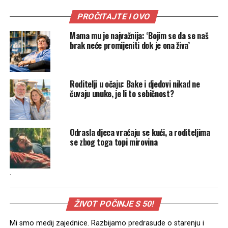
PROČITAJTE I OVO
Mama mu je najvažnija: ‘Bojim se da se naš
brak neće promijeniti dok je ona živa’
Roditelji u očaju: Bake i djedovi nikad ne
čuvaju unuke, je li to sebičnost?
Odrasla djeca vraćaju se kući, a roditeljima
se zbog toga topi mirovina
.
ŽIVOT POČINJE S 50!
Mi smo medij zajednice. Razbijamo predrasude o starenju i