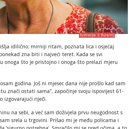
ilustracija: S. Bura/mj
ja idilično; mirniji ritam, poznata lica i osjećaj
ponekad zna biti i najveći teret. Kada se svi
onoga što je pristojno i onoga što prelazi mjeru
 osam godina. Još ni mjesec dana nije prošlo kad sam
u znači ostati sama”, započinje svoju ispovijest 61-
 izgovarajući riječi.
ninu na sebi, a već sam doživjela prvu neugodnost s
am srela u trgovini. Prišao mi je među policama i
a ‘sigurno potrebna’. Smračilo mi se pred očima, a to