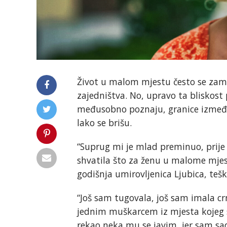
Život u malom mjestu često se zamišl
zajedništva. No, upravo ta bliskost 
međusobno poznaju, granice između 
lako se brišu.
“Suprug mi je mlad preminuo, prije
shvatila što za ženu u malome mjest
godišnja umirovljenica Ljubica, teško
“Još sam tugovala, još sam imala cr
jednim muškarcem iz mjesta kojeg s
rekao neka mu se javim, jer sam sad