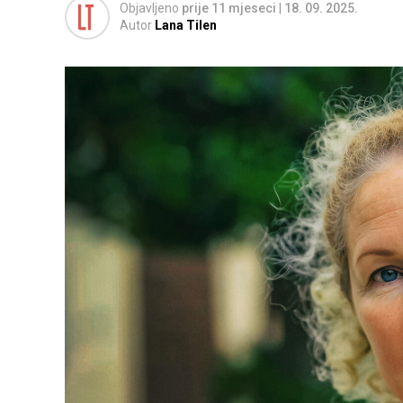
Objavljeno
prije 11 mjeseci
|
18. 09. 2025.
Autor
Lana Tilen