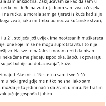
Postala sam anksiozna. Zaključavam se kao da sam u
i netko ne dođe na vrata. Jednom sam zvala čovjeka
 i na ručku, a morala sam ga tjerati iz kuće kad si je
ikoga zvati, iako mi treba pomoć za kućanske stvari,
i u 21. stoljeću još uvijek ima neotesanih muškaraca
ije, one koje im se ne mogu suprotstaviti. I to nije
ljivo. Na sve to nažalost moram reći i da nisam
neke žene me gledaju ispod oka, šapću i ogovaraju.
o su još bolnije od dobacivanja”, kaže.
zimaju teške misli. “Nesretna sam i sve češće
m u neki grad gdje me nitko ne zna. Iako sam
 možda je to jedini način da živim u miru. Ne tražim
aključuje gospođa Ljubica.