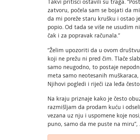
Takvi pritisci ostavili su traga. “
zatvoru, počela sam se bojati da m
da mi poreže staru krušku i ostao je
popio. Od tada se više ne usudim n
čak i za popravak računala.”
“Želim upozoriti da u ovom društvu 
koji ne prežu ni pred čim. Tlače slab
samo neugodno, to postaje nepodnoš
meta samo neotesanih muškaraca, i 
Njihovi pogledi i riječi iza leđa čest
Na kraju priznaje kako je često obu
razmišljam da prodam kuću i odseli
vezana uz nju i uspomene koje nosi,
puno, samo da me puste na miru”, z