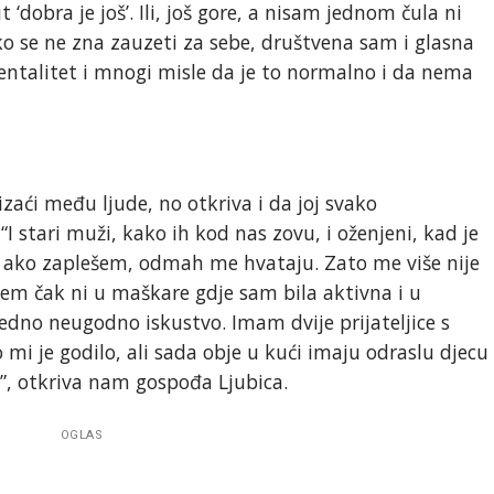
dobra je još’. Ili, još gore, a nisam jednom čula ni
ko se ne zna zauzeti za sebe, društvena sam i glasna
mentalitet i mnogi misle da je to normalno i da nema
 izaći među ljude, no otkriva i da joj svako
I stari muži, kako ih kod nas zovu, i oženjeni, kad je
 ako zaplešem, odmah me hvataju. Zato me više nije
idem čak ni u maškare gdje sam bila aktivna i u
jedno neugodno iskustvo. Imam dvije prijateljice s
 mi je godilo, ali sada obje u kući imaju odraslu djecu
”, otkriva nam gospođa Ljubica.
OGLAS