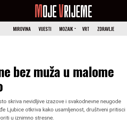
MIROVINA
VIJESTI
MOZAIK
VRT
ZDRAVLJE
žene bez muža u malome
o
to skriva nevidljive izazove i svakodnevne neugode
ođe Ljubice otkriva kako usamljenost, društveni pritisci
riti u iznimno stresne.