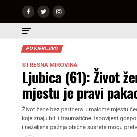
POVJERLJIVO
STRESNA MIROVINA
Ljubica (61): Život 
mjestu je pravi paka
Život žene bez partnera u malome mjestu čes
koje znaju biti i traumatične. Ispovijest gosp
i neželjena pažnja obične susrete mogu pretvo