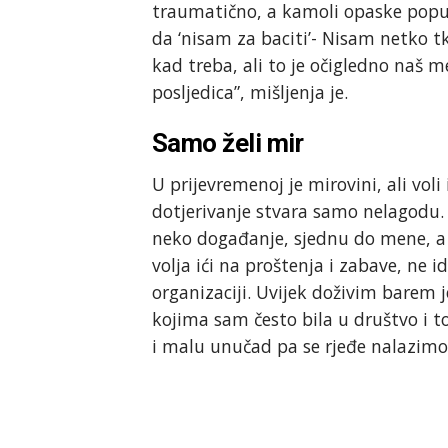
traumatično, a kamoli opaske poput ‘
da ‘nisam za baciti’- Nisam netko t
kad treba, ali to je očigledno naš 
posljedica”, mišljenja je.
Samo želi mir
U prijevremenoj je mirovini, ali voli
dotjerivanje stvara samo nelagodu. “
neko događanje, sjednu do mene, a
volja ići na proštenja i zabave, ne 
organizaciji. Uvijek doživim barem 
kojima sam često bila u društvo i to
i malu unučad pa se rjeđe nalazimo