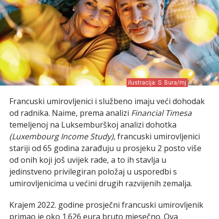
ilustracija: S. Bura/mj
Francuski umirovljenici i službeno imaju veći dohodak
od radnika. Naime, prema analizi
Financial Timesa
temeljenoj na Luksemburškoj analizi dohotka
(Luxembourg Income Study)
, francuski umirovljenici
stariji od 65 godina zarađuju u prosjeku 2 posto više
od onih koji još uvijek rade, a to ih stavlja u
jedinstveno privilegiran položaj u usporedbi s
umirovljenicima u većini drugih razvijenih zemalja.
Krajem 2022. godine prosječni francuski umirovljenik
primao je oko 1.626 eura bruto mjesečno. Ova