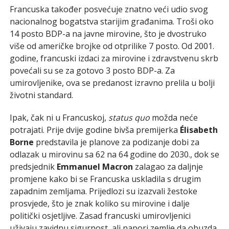
Francuska također posvećuje znatno veći udio svog
nacionalnog bogatstva starijim građanima. Troši oko
14 posto BDP-a na javne mirovine, što je dvostruko
više od američke brojke od otprilike 7 posto. Od 2001.
godine, francuski izdaci za mirovine i zdravstvenu skrb
povećali su se za gotovo 3 posto BDP-a. Za
umirovljenike, ova se predanost izravno prelila u bolji
životni standard.
Ipak, čak ni u Francuskoj,
status quo
možda neće
potrajati. Prije dvije godine bivša premijerka
Élisabeth
Borne
predstavila je planove za podizanje dobi za
odlazak u mirovinu sa 62 na 64 godine do 2030., dok se
predsjednik
Emmanuel Macron
zalagao za daljnje
promjene kako bi se Francuska uskladila s drugim
zapadnim zemljama. Prijedlozi su izazvali žestoke
prosvjede, što je znak koliko su mirovine i dalje
politički osjetljive. Zasad francuski umirovljenici
uživaju zavidnu sigurnost, ali napori zemlje da obuzda