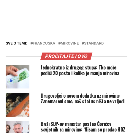
SVE O TEMI:
FRANCUSKA
MIROVINE
STANDARD
PROČITAJTE I OVO
Jednokratno iz drugog stupa: Tko može
podići 20 posto i koliko je manja mirovina
Dragovoljci o novom dodatku uz mirovinu:
Zanemareni smo, naš status ništa ne vrijedi
Bivši SDP-ov ministar postao Ćorićev
savjetnik za mirovine: ‘Nisam se prodao HDZ-