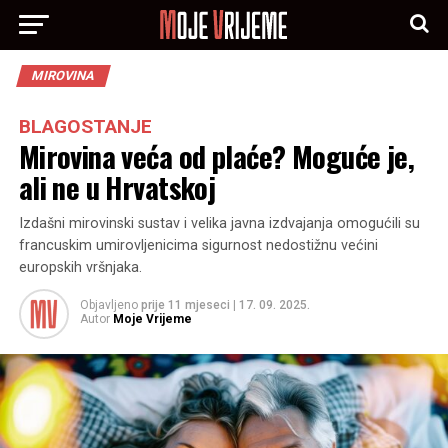
MIROVINA
BLAGOSTANJE
Mirovina veća od plaće? Moguće je,
ali ne u Hrvatskoj
Izdašni mirovinski sustav i velika javna izdvajanja omogućili su
francuskim umirovljenicima sigurnost nedostižnu većini
europskih vršnjaka.
Objavljeno
prije 11 mjeseci
|
17. 09. 2025.
Autor
Moje Vrijeme