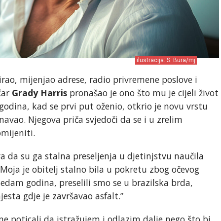
ilustracija: S. Bura/mj
rao, mijenjao adrese, radio privremene poslove i
čar
Grady Harris
pronašao je ono što mu je cijeli život
godina, kad se prvi put oženio, otkrio je novu vrstu
znavao. Njegova priča svjedoči da se i u zrelim
mijeniti.
a da su ga stalna preseljenja u djetinjstvu naučila
 “Moja je obitelj stalno bila u pokretu zbog očevog
edam godina, preselili smo se u brazilska brda,
esta gdje je završavao asfalt.”
me poticali da istražujem i odlazim dalje nego što bi