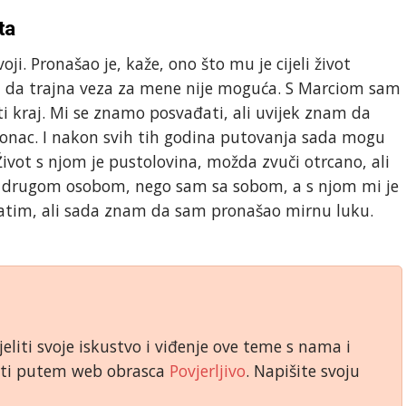
ta
i. Pronašao je, kaže, ono što mu je cijeli život
sam da trajna veza za mene nije moguća. S Marciom sam
ti kraj. Mi se znamo posvađati, ali uvijek znam da
slonac. I nakon svih tih godina putovanja sada mogu
Život s njom je pustolovina, možda zvuči otrcano, ali
eti s drugom osobom, nego sam sa sobom, a s njom mi je
vatim, ali sada znam da sam pronašao mirnu luku.
jeliti svoje iskustvo i viđenje ove teme s nama i
niti putem web obrasca
Povjerljivo
. Napišite svoju