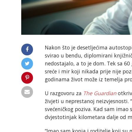
Nakon što je desetljećima autostopi
svirao u bendu, diplomirani knjižni
nedostajalo, a to je dom. Tek sa 60 
sreće i mir koji nikada prije nije po
godinama život može iz temelja pro
U razgovoru za
The Guardian
otkriv
živjeti u neprestanoj neizvjesnosti.
svećeničkog poziva. Kad sam imao s
dvjestotinjak kilometara dalje od mj
“Imao sam konja i roditelje koji su 