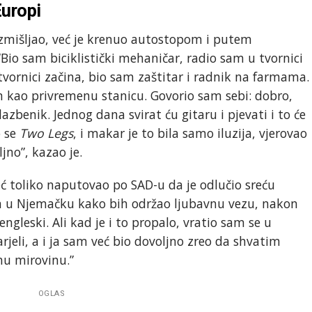
uropi
azmišljao, već je krenuo autostopom i putem
 “Bio sam biciklistički mehaničar, radio sam u tvornici
tvornici začina, bio sam zaštitar i radnik na farmama.
 kao privremenu stanicu. Govorio sam sebi: dobro,
azbenik. Jednog dana svirat ću gitaru i pjevati i to će
o se
Two Legs
, i makar je to bila samo iluzija, vjerovao
jno”, kazao je.
već toliko naputovao po SAD-u da je odlučio sreću
sam u Njemačku kako bih održao ljubavnu vezu, nakon
gleski. Ali kad je i to propalo, vratio sam se u
arjeli, a i ja sam već bio dovoljno zreo da shvatim
nu mirovinu.”
OGLAS