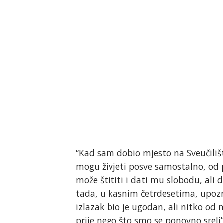
“Kad sam dobio mjesto na Sveučili
mogu živjeti posve samostalno, od pl
može štititi i dati mu slobodu, ali 
tada, u kasnim četrdesetima, upozn
izlazak bio je ugodan, ali nitko od 
prije nego što smo se ponovno sreli”