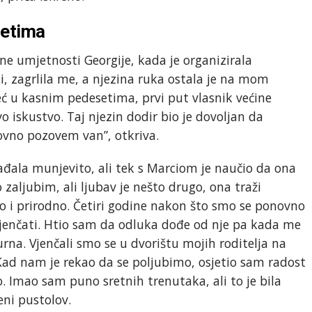
setima
e umjetnosti Georgije, kada je organizirala
i, zagrlila me, a njezina ruka ostala je na mom
 u kasnim pedesetima, prvi put vlasnik većine
vo iskustvo. Taj njezin dodir bio je dovoljan da
ovno pozovem van”, otkriva.
ađala munjevito, ali tek s Marciom je naučio da ona
ko zaljubim, ali ljubav je nešto drugo, ona traži
ko i prirodno. Četiri godine nakon što smo se ponovno
 vjenčati. Htio sam da odluka dođe od nje pa kada me
rna. Vjenčali smo se u dvorištu mojih roditelja na
. Kad nam je rekao da se poljubimo, osjetio sam radost
. Imao sam puno sretnih trenutaka, ali to je bila
eni pustolov.