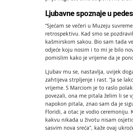
Ljubavne spoznaje u pede
“Sjećam se večeri u Muzeju suvremen
retrospektivu. Kad smo se pozdravil
kašmirskom sakou. Bio sam tada već
odjeće koju nosim i to mi je bilo no
pomislim kako je vrijeme da je pon
Ljubav mu se, nastavlja, uvijek dog
zahtijeva strpljenje i rast. “Ja se la
vrijeme. S Marciom je to raslo pola
povezali, ona me pitala želim li se
napokon pitala, znao sam da je sigu
Floridi, a otac je vodio ceremoniju
kakvu nikada u životu nisam osjetio
sasvim nova sreća”, kaže ovaj ukroć