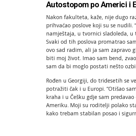
Autostopom po Americi i E
Nakon fakulteta, kaže, nije dugo r
prihvaćao poslove koji su se nudili.
namještaja, u tvornici sladoleda, u 
Svaki od tih poslova promatrao sam
ovo sad radim, ali ja sam zapravo gl
biti moj život. Imao sam bend, zva
sam da bi moglo postati nešto ozbil
Rođen u Georgiji, do tridesetih se 
potražiti čak i u Europi. “Otišao 
kraha i u Češku gdje sam predavao en
Ameriku. Moji su roditelji polako st
kako trebam stabilan posao i sigur