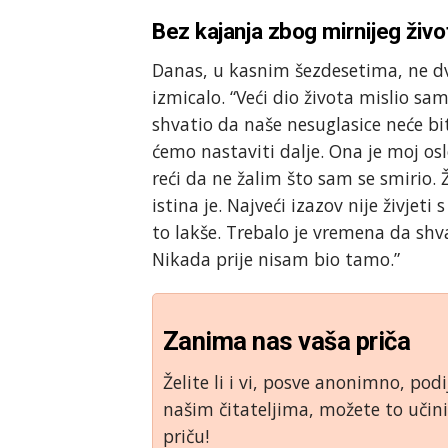
Bez kajanja zbog mirnijeg živo
Danas, u kasnim šezdesetima, ne dvoj
izmicalo. “Veći dio života mislio 
shvatio da naše nesuglasice neće bi
ćemo nastaviti dalje. Ona je moj o
reći da ne žalim što sam se smirio. 
istina je. Najveći izazov nije živj
to lakše. Trebalo je vremena da sh
Nikada prije nisam bio tamo.”
Zanima nas vaša priča
Želite li i vi, posve anonimno, podi
našim čitateljima, možete to uči
priču!