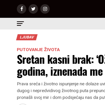
LJUBAV
PUTOVANJE ŽIVOTA
Sretan kasni brak: ‘
godina, iznenada me 
Prava sreća i životno ispunjenje ne dolaze u
dugog i nepredvidivog životnog puta prepunog 
pronašli svoj mir i dom podsjećaju nas da put