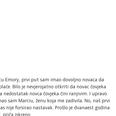
štu Emory, prvi put sam imao dovoljno novaca da
aće. Bilo je nevjerojatno otkriti da novac čovjeka
da nedostatak novca čovjeka čini ranjivim. I upravo
ao sam Marciu, ženu koja me zadivila. No, naš prvi
nas nije forsirao nastavak. Prošlo je dvanaest godina
, priča iskreno.