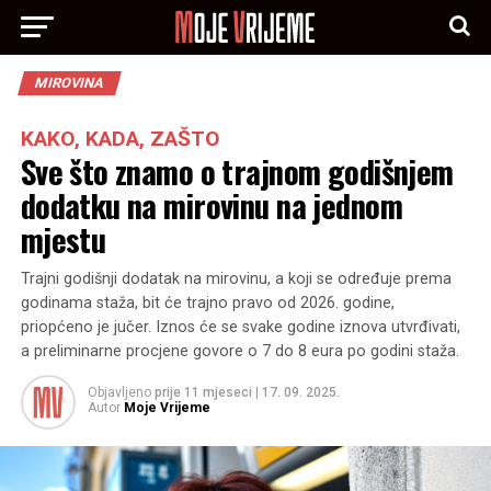
MIROVINA
KAKO, KADA, ZAŠTO
Sve što znamo o trajnom godišnjem
dodatku na mirovinu na jednom
mjestu
Trajni godišnji dodatak na mirovinu, a koji se određuje prema
godinama staža, bit će trajno pravo od 2026. godine,
priopćeno je jučer. Iznos će se svake godine iznova utvrđivati,
a preliminarne procjene govore o 7 do 8 eura po godini staža.
Objavljeno
prije 11 mjeseci
|
17. 09. 2025.
Autor
Moje Vrijeme