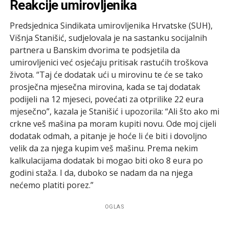
Reakcije umirovljenika
Predsjednica Sindikata umirovljenika Hrvatske (SUH),
Višnja Stanišić, sudjelovala je na sastanku socijalnih
partnera u Banskim dvorima te podsjetila da
umirovljenici već osjećaju pritisak rastućih troškova
života. “Taj će dodatak ući u mirovinu te će se tako
prosječna mjesečna mirovina, kada se taj dodatak
podijeli na 12 mjeseci, povećati za otprilike 22 eura
mjesečno”, kazala je Stanišić i upozorila: “Ali što ako mi
crkne veš mašina pa moram kupiti novu. Ode moj cijeli
dodatak odmah, a pitanje je hoće li će biti i dovoljno
velik da za njega kupim veš mašinu. Prema nekim
kalkulacijama dodatak bi mogao biti oko 8 eura po
godini staža. I da, duboko se nadam da na njega
nećemo platiti porez.”
OGLAS