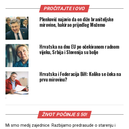
PROČITAJTE I OVO
Plenković najavio da on diže braniteljske
mirovine, hakirao prijedlog Možemo
Hrvatska na dnu EU po očekivanom radnom
vijeku, Srbija i Slovenija su bolje
Hrvatska i Federacija BiH: Koliko se čeka na
prvu mirovinu?
.
ŽIVOT POČINJE S 50!
Mi smo medij zajednice. Razbijamo predrasude o starenju i