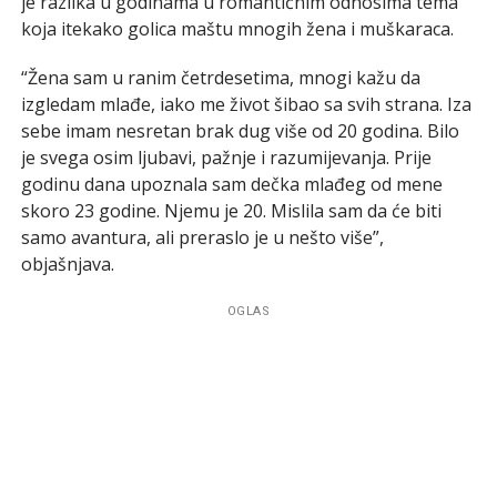
je razlika u godinama u romantičnim odnosima tema
koja itekako golica maštu mnogih žena i muškaraca.
“Žena sam u ranim četrdesetima, mnogi kažu da
izgledam mlađe, iako me život šibao sa svih strana. Iza
sebe imam nesretan brak dug više od 20 godina. Bilo
je svega osim ljubavi, pažnje i razumijevanja. Prije
godinu dana upoznala sam dečka mlađeg od mene
skoro 23 godine. Njemu je 20. Mislila sam da će biti
samo avantura, ali preraslo je u nešto više”,
objašnjava.
OGLAS