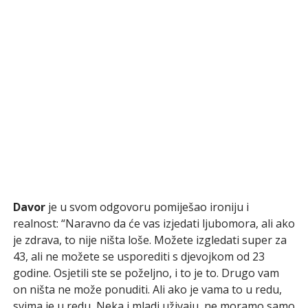
Davor
je u svom odgovoru pomiješao ironiju i
realnost: “Naravno da će vas izjeda­ti ljubomora, ali ako
je zdrava, to nije ništa loše. Možete izgledati super za
43, ali ne možete se usporediti s djevojkom od 23
godine. Osjetili ste se poželjno, i to je to. Drugo vam
on ništa ne može ponuditi. Ali ako je vama to u redu,
svima je u redu, Neka i mladi uživaju, ne moramo samo