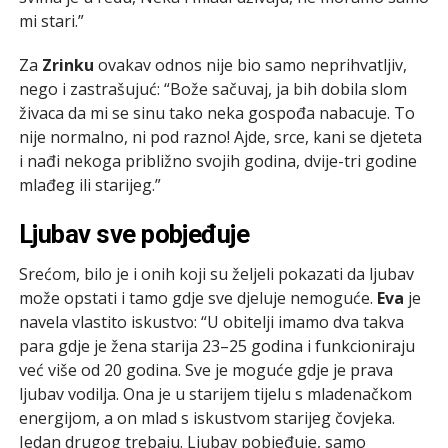
mi stari.”
Za
Zrinku
ovakav odnos nije bio samo neprihvatljiv,
nego i zastrašujuć: “Bože sačuvaj, ja bih dobila slom
živaca da mi se sinu tako neka gospođa nabacuje. To
nije normalno, ni pod razno! Ajde, srce, kani se djeteta
i nađi nekoga približno svojih godina, dvije-tri godine
mlađeg ili starijeg.”
Ljubav sve pobjeđuje
Srećom, bilo je i onih koji su željeli pokazati da ljubav
može opstati i tamo gdje sve djeluje nemoguće.
Eva
je
navela vlastito iskustvo: “U obitelji imamo dva takva
para gdje je žena starija 23–25 godina i funkcioniraju
već više od 20 godina. Sve je moguće gdje je prava
ljubav vodilja. Ona je u starijem tijelu s mladenačkom
energijom, a on mlad s iskustvom starijeg čovjeka.
Jedan drugog trebaju. Ljubav pobjeđuje, samo