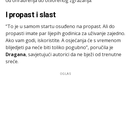
od ohrabrenja do otvorenog zgražanja.
I propast i slast
“To je u samom startu osuđeno na propast. Ali do
propasti imate par lijepih godinica za uživanje zajedno.
Ako vam godi, iskoristite. A osjećanja će s vremenom
blijedjeti pa neće biti toliko pogubno”, poručila je
Dragana
, savjetujući autorici da ne bježi od trenutne
sreće.
OGLAS