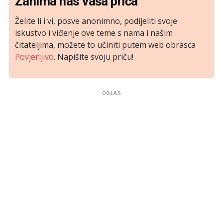
Zanima nas vaša priča
Želite li i vi, posve anonimno, podijeliti svoje
iskustvo i viđenje ove teme s nama i našim
čitateljima, možete to učiniti putem web obrasca
Povjerljivo
. Napišite svoju priču!
OGLAS