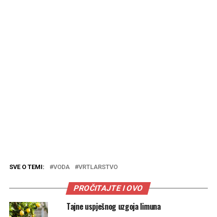
SVE O TEMI:
VODA
VRTLARSTVO
PROČITAJTE I OVO
Tajne uspješnog uzgoja limuna