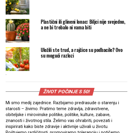
Plastični ili glineni lonac: Biljci nije svejedno,
a ne bi trebalo ni vama biti
Uložili ste trud, a rajčice su podbacile? Ovo
su mogući razlozi
.
ŽIVOT POČINJE S 50!
Mi smo medij zajednice. Razbijamo predrasude o starenju i
starosti – živimo. Pratimo teme zdravlja, zdravstvene,
obiteljske i mirovinske politike, politike, kulture, zabave,
znanosti i životnog stila. Želimo vas ohrabriti, povezati i
inspirirati kako biste zdravije i aktivnije uživali u životu.
Poštujemo različitosti, promoviramo toleranciju i potičemo