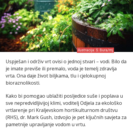
ilustracija: S. Bura/mj
Uspješan i održiv vrt ovisi o jednoj stvari – vodi. Bilo da
je imate previše ili premalo, voda je temelj zdravlja
vrta. Ona daje život biljkama, tlu i cjelokupnoj
bioraznolikosti.
Kako bi pomogao ublažiti posljedice suše i poplava u
sve nepredvidljivijoj klimi, voditelj Odjela za ekološko
vrtlarenje pri Kraljevskom hortikulturnom društvu
(RHS), dr. Mark Gush, izdvojio je pet ključnih savjeta za
pametnije upravljanje vodom u vrtu.