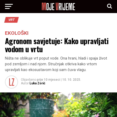
VRT
EKOLOŠKI
Agronom savjetuje: Kako upravljati
vodom u vrtu
Ništa ne oblikuje vrt poput vode. Ona hrani, hladi i spaja život
pod zemljom i nad njom. Stručnjak otkriva kako vrtom
upravljati kao ekosustavom koji sam čuva vlagu.
Objavljeno
prije 10 mjeseci
|
10. 10. 2025.
Autor
Luka Zorić