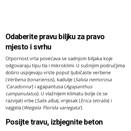
Odaberite pravu biljku za pravo
mjesto i svrhu
Otpornost vrta povećava se sadnjom biljaka koje
odgovaraju tipu tla i mikroklimi. U sušnijim područjima
dobro uspijevaju vrste poput ljubičaste verbenе
(
Verbena bonariensis
), kadulje (
Salvia nemorosa
‘Caradonna’
) i agapantusa (
Agapanthus
campanulatus
). U vlažnijem klimatu bolje će se
razvijati vrbe (
Salix alba
), vrijesak (
Erica tetralix
) i
vajgela (
Weigela ‘Florida variegata’
).
Posijte travu, izbjegnite beton