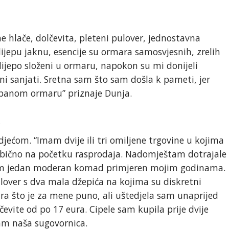
ne hlače, dolčevita, pleteni pulover, jednostavna
lijepu jaknu, esencije su ormara samosvjesnih, zrelih
 lijepo složeni u ormaru, napokon su mi donijeli
i sanjati. Sretna sam što sam došla k pameti, jer
rpanom ormaru” priznaje Dunja.
a
djećom. “Imam dvije ili tri omiljene trgovine u kojima
obično na početku rasprodaja. Nadomještam dotrajale
im jedan moderan komad primjeren mojim godinama.
ulover s dva mala džepića na kojima su diskretni
ura što je za mene puno, ali uštedjela sam unaprijed
čevite od po 17 eura. Cipele sam kupila prije dvije
nam naša sugovornica.