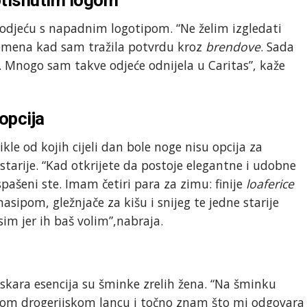
 odjeću s napadnim logotipom. “Ne želim izgledati
remena kad sam tražila potvrdu kroz
brendove
. Sada
Mnogo sam takve odjeće odnijela u Caritas”, kaže
opcija
tikle od kojih cijeli dan bole noge nisu opcija za
tarije. “Kad otkrijete da postoje elegantne i udobne
spašeni ste. Imam četiri para za zimu: finije
loaferice
asipom, gležnjače za kišu i snijeg te jedne starije
im jer ih baš volim”,nabraja.
skara esencija su šminke zrelih žena. “Na šminku
nom drogerijskom lancu i točno znam što mi odgovara