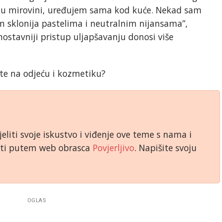
m u mirovini, uređujem sama kod kuće. Nekad sam
am sklonija pastelima i neutralnim nijansama”,
nostavniji pristup uljapšavanju donosi više
ite na odjeću i kozmetiku?
jeliti svoje iskustvo i viđenje ove teme s nama i
niti putem web obrasca
Povjerljivo
. Napišite svoju
OGLAS