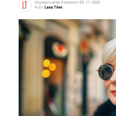
Objavljeno
prije 9 mjeseci
|
05. 11. 2025.
Autor
Lana Tilen