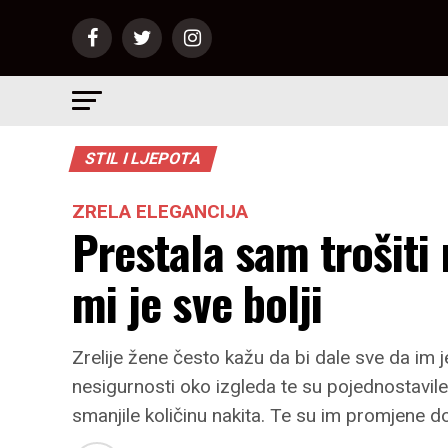
STIL I LJEPOTA
ZRELA ELEGANCIJA
Prestala sam trošiti 
mi je sve bolji
Zrelije žene često kažu da bi dale sve da im j
nesigurnosti oko izgleda te su pojednostavile
smanjile količinu nakita. Te su im promjene d