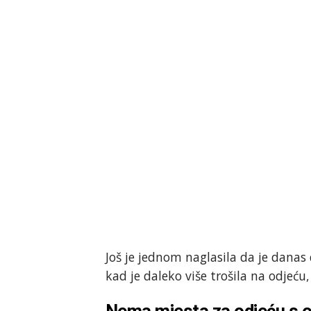
Još je jednom naglasila da je danas
kad je daleko više trošila na odjeću,
Nema mjesta za odjeću s 