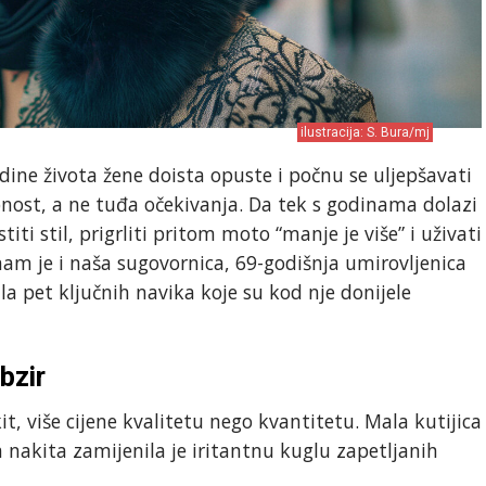
ilustracija: S. Bura/mj
dine života žene doista opuste i počnu se uljepšavati
bnost, a ne tuđa očekivanja. Da tek s godinama dolazi
stiti stil, prigrliti pritom moto “manje je više” i uživati
 nam je i naša sugovornica, 69-godišnja umirovljenica
la pet ključnih navika koje su kod nje donijele
bzir
kit, više cijene kvalitetu nego kvantitetu. Mala kutijica
 nakita zamijenila je iritantnu kuglu zapetljanih