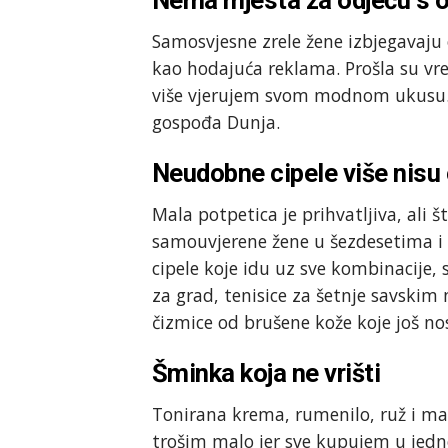
Samosvjesne zrele žene izbjegavaju
kao hodajuća reklama. Prošla su v
više vjerujem svom modnom ukusu. 
gospođa Dunja.
Neudobne cipele više nisu 
Mala potpetica je prihvatljiva, ali š
samouvjerene žene u šezdesetima i s
cipele koje idu uz sve kombinacije, 
za grad, tenisice za šetnje savskim n
čizmice od brušene kože koje još nos
Šminka koja ne vrišti
Tonirana krema, rumenilo, ruž i ma
trošim malo jer sve kupujem u jed