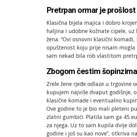
Pretrpan ormar je prošlost
Klasična bijela majica i dobro kroje
haljina i udobne kožnate cipele, uz 
žena. “Ovi osnovni klasični komadi,
opuštenost koju prije nisam mogla n
sam nekad bila rob vlastitom pret
Zbogom čestim šopinzim
Zrele žene rjeđe odlaze u trgovine o
kupujem najviše dvaput godišnje, 
klasične komade i eventualno kup
Ove godine to je bio mali pleteni p
zlatni gumbići. Platila sam ga 45 e
za njega. Uz to sam kupila dvije dol
godine i još su kao nove”, otkriva 