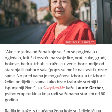
ilustracija: S. Bura/mj
“Ako ste jedna od žena koje se, čim se pogledaju u
ogledalo, kritički osvrću na svoje lice, vrat, ruke, grudi,
bokove, bedra, trbuh, stražnjicu, vene, bore, mrlje od
starenja ili nabore sala (popis se može nastaviti!), niste
same. No pred vama je mogućnost izbora, a te izbore
želim podijeliti s vama kako biste izabrale sretniji i
ispunjeniji život“, za
SixtyAndMe
kaže
Laurie Gerber
,
psihoterapeutkinja koja radi sa ženama starijim od 60
godina.
Radila je, kaže, s tisućama žena koje su željele ići na