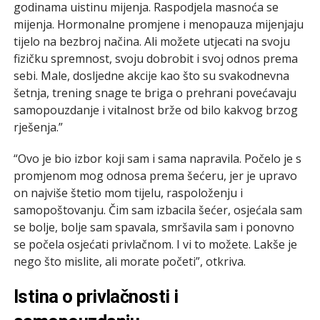
godinama uistinu mijenja. Raspodjela masnoća se
mijenja. Hormonalne promjene i menopauza mijenjaju
tijelo na bezbroj načina. Ali možete utjecati na svoju
fizičku spremnost, svoju dobrobit i svoj odnos prema
sebi. Male, dosljedne akcije kao što su svakodnevna
šetnja, trening snage te briga o prehrani povećavaju
samopouzdanje i vitalnost brže od bilo kakvog brzog
rješenja.”
“Ovo je bio izbor koji sam i sama napravila. Počelo je s
promjenom mog odnosa prema šećeru, jer je upravo
on najviše štetio mom tijelu, raspoloženju i
samopoštovanju. Čim sam izbacila šećer, osjećala sam
se bolje, bolje sam spavala, smršavila sam i ponovno
se počela osjećati privlačnom. I vi to možete. Lakše je
nego što mislite, ali morate početi”, otkriva.
Istina o privlačnosti i