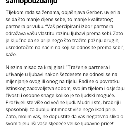
samopouzdanju
Tijekom rada sa ženama, objašnjava Gerber, uvjerila
se da što manje cijene sebe, to manje kvalitetnog
partnera privuku. “Vaš percipirani izbor partnera
odražava vašu vlastitu razinu ljubavi prema sebi. Zato
je ključno da se prije nego što tražite pažnju drugih,
usredotočite na način na koji se odnosite prema sebi”,
kaže.
Njezina misao za kraj glasi: “Traženje partnera i
uživanje u ljubavi nakon šezdesete ne odnosi se na
mijenjanje ovog ili onog na tijelu. Radi se o povratku
istinskog zadovoljstva sobom, svojim tijelom i osjećaju
živosti i osobne snage koliko je to ljudski moguće.
Proživjeli ste više od većine ljudi. Mudriji ste, hrabriji i
sposobniji za dublju intimnost više nego ikad prije.
Zato, molim vas, ne dopustite da vas negativna slika o
svom tijelu liši vaše sljedeće velike ljubavne priče!”