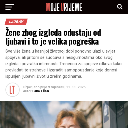
LJUBAV
Žene zbog izgleda odustaju od
ljubavi i to je velika pogreška
Sve više žena u kasnijoj životnoj dobi ponovno ulazi u svijet
spojeva, ali pritom se suočava s nesigurnostima oko svog
izgleda i povratka intimnosti. Trenerica za spojeve otkriva kako
prevladati te strahove i izgraditi samopouzdanje koje donosi
ispunjen ljubavni život u zrelim godinama.
Objavljeno
prije 9 mjeseci
|
22. 11. 2025.
Autor
Lana Tilen