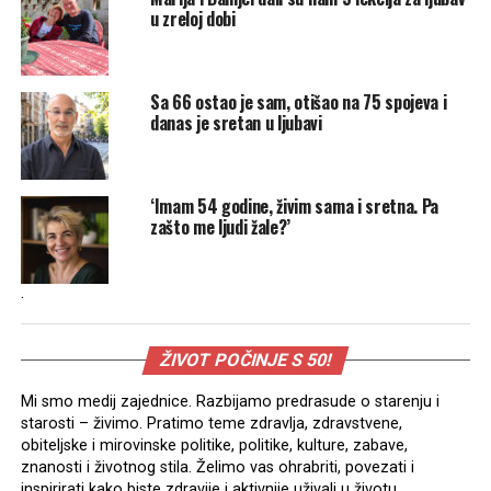
u zreloj dobi
Sa 66 ostao je sam, otišao na 75 spojeva i
danas je sretan u ljubavi
‘Imam 54 godine, živim sama i sretna. Pa
zašto me ljudi žale?’
.
ŽIVOT POČINJE S 50!
Mi smo medij zajednice. Razbijamo predrasude o starenju i
starosti – živimo. Pratimo teme zdravlja, zdravstvene,
obiteljske i mirovinske politike, politike, kulture, zabave,
znanosti i životnog stila. Želimo vas ohrabriti, povezati i
inspirirati kako biste zdravije i aktivnije uživali u životu.