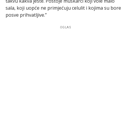
takvu kakva jeste. Postoje muškarci koji vole malo
sala, koji uopće ne primjećuju celulit i kojima su bore
posve prihvatljive.”
OGLAS