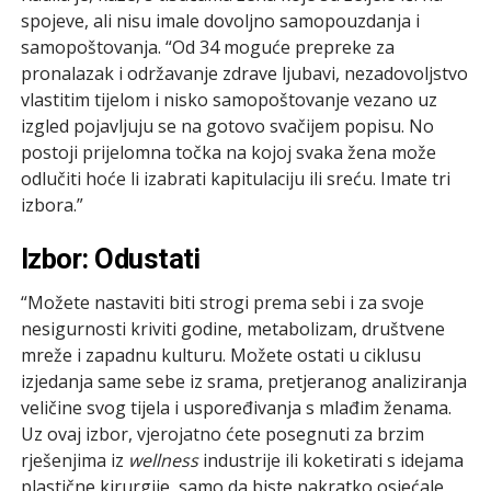
spojeve, ali nisu imale dovoljno samopouzdanja i
samopoštovanja. “Od 34 moguće prepreke za
pronalazak i održavanje zdrave ljubavi, nezadovoljstvo
vlastitim tijelom i nisko samopoštovanje vezano uz
izgled pojavljuju se na gotovo svačijem popisu. No
postoji prijelomna točka na kojoj svaka žena može
odlučiti hoće li izabrati kapitulaciju ili sreću. Imate tri
izbora.”
Izbor: Odustati
“Možete nastaviti biti strogi prema sebi i za svoje
nesigurnosti kriviti godine, metabolizam, društvene
mreže i zapadnu kulturu. Možete ostati u ciklusu
izjedanja same sebe iz srama, pretjeranog analiziranja
veličine svog tijela i uspoređivanja s mlađim ženama.
Uz ovaj izbor, vjerojatno ćete posegnuti za brzim
rješenjima iz
wellness
industrije ili koketirati s idejama
plastične kirurgije, samo da biste nakratko osjećale