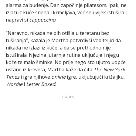
alarma za buđenje. Dan započinje pilatesom. Ipak, ne
izlazi iz kuće snena i krmeljava, već se uvijek istušira i
napravi si
cappuccino
.
“Naravno, nikada ne bih otišla u teretanu bez
tuširanja”, kazala je Martha potvrdivši voditeljici da
nikada ne izlazi iz kuće, a da se prethodno nije
istuširala. Njezina jutarnja rutina uključuje i njegu
kože te malo šminke. No prije nego što ujutro uopće
ustane iz kreveta, Martha kaže da čita
The New York
Times
i igra njihove
online
igre, uključujući križaljku,
Wordle
i
Letter Boxed
.
OGLAS