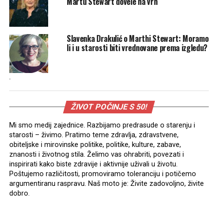
Martu Stewart dovele na vrh
Slavenka Drakulić o Marthi Stewart: Moramo
li i u starosti biti vrednovane prema izgledu?
.
ŽIVOT POČINJE S 50!
Mi smo medij zajednice. Razbijamo predrasude o starenju i
starosti – živimo. Pratimo teme zdravlja, zdravstvene,
obiteljske i mirovinske politike, politike, kulture, zabave,
znanosti i životnog stila. Želimo vas ohrabriti, povezati i
inspirirati kako biste zdravije i aktivnije uživali u životu.
Poštujemo različitosti, promoviramo toleranciju i potičemo
argumentiranu raspravu. Naš moto je: Živite zadovoljno, živite
dobro.