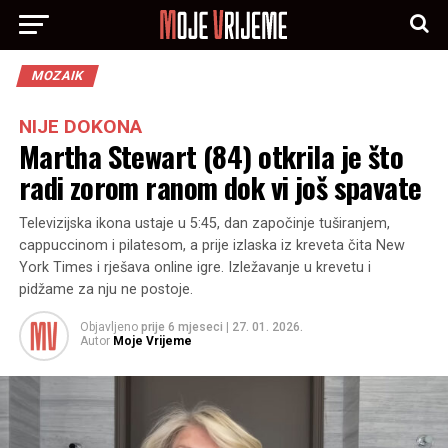
MOZAIK
NIJE DOKONA
Martha Stewart (84) otkrila je što
radi zorom ranom dok vi još spavate
Televizijska ikona ustaje u 5:45, dan započinje tuširanjem,
cappuccinom i pilatesom, a prije izlaska iz kreveta čita New
York Times i rješava online igre. Izležavanje u krevetu i
pidžame za nju ne postoje.
Objavljeno
prije 6 mjeseci
|
27. 01. 2026.
Autor
Moje Vrijeme