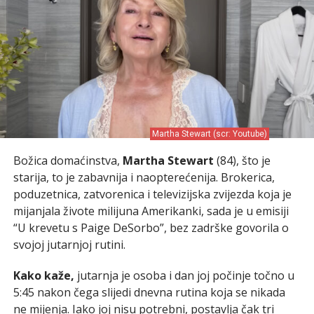
Martha Stewart (scr: Youtube)
Božica domaćinstva,
Martha Stewart
(84), što je
starija, to je zabavnija i naopterećenija. Brokerica,
poduzetnica, zatvorenica i televizijska zvijezda koja je
mijanjala živote milijuna Amerikanki, sada je u emisiji
“U krevetu s Paige DeSorbo”, bez zadrške govorila o
svojoj jutarnjoj rutini.
Kako kaže,
jutarnja je osoba i dan joj počinje točno u
5:45 nakon čega slijedi dnevna rutina koja se nikada
ne mijenja. Iako joj nisu potrebni, postavlja čak tri