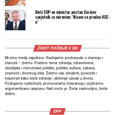
Bivši SDP-ov ministar postao Ćorićev
savjetnik za mirovine: ‘Nisam se prodao HDZ-
u’
.
ŽIVOT POČINJE S 50!
Mi smo medij zajednice. Razbijamo predrasude o starenju i
starosti – živimo. Pratimo teme zdravlja, zdravstvene,
obiteljske i mirovinske politike, politike, kulture, zabave,
znanosti i životnog stila. Želimo vas ohrabriti, povezati i
inspirirati kako biste zdravije i aktivnije uživali u životu.
Poštujemo različitosti, promoviramo toleranciju i potičemo
argumentiranu raspravu. Naš moto je: Živite zadovoljno, živite
dobro.
EPP