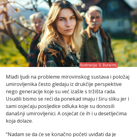
Ilustracija: S. Bura/mj
Mlađi ljudi na probleme mirovinskog sustava i položaj
umirovljenika često gledaju iz drukčije perspektive
nego generacije koje su već izašle s tržišta rada.
Usudili bismo se reći da ponekad imaju i širu sliku jer i
sami osjećaju posljedice odluka koje su donosili
današnji umirovljenici. A osjećat će ih i u desetljećima
koja dolaze.
“Nadam se da će se konačno početi uviđati da je