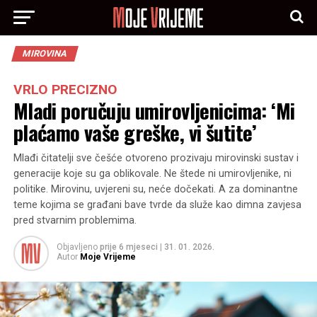
MIROVINA
VRLO PRECIZNO
Mladi poručuju umirovljenicima: ‘Mi
plaćamo vaše greške, vi šutite’
Mlađi čitatelji sve češće otvoreno prozivaju mirovinski sustav i
generacije koje su ga oblikovale. Ne štede ni umirovljenike, ni
politike. Mirovinu, uvjereni su, neće dočekati. A za dominantne
teme kojima se građani bave tvrde da služe kao dimna zavjesa
pred stvarnim problemima.
Objavljeno
prije 6 mjeseci
|
31. 01. 2026.
Autor
Moje Vrijeme