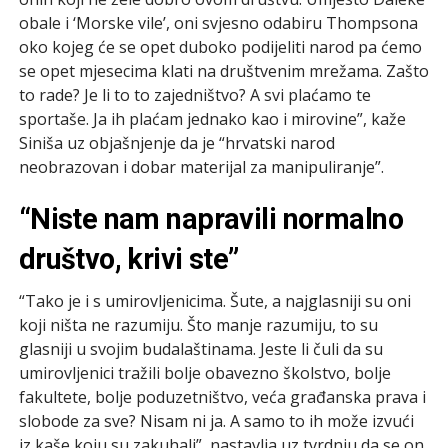
obale i ‘Morske vile’, oni svjesno odabiru Thompsona
oko kojeg će se opet duboko podijeliti narod pa ćemo
se opet mjesecima klati na društvenim mrežama. Zašto
to rade? Je li to to zajedništvo? A svi plaćamo te
sportaše. Ja ih plaćam jednako kao i mirovine”, kaže
Siniša uz objašnjenje da je “hrvatski narod
neobrazovan i dobar materijal za manipuliranje”.
“Niste nam napravili normalno
društvo, krivi ste”
“Tako je i s umirovljenicima. Šute, a najglasniji su oni
koji ništa ne razumiju. Što manje razumiju, to su
glasniji u svojim budalaštinama. Jeste li čuli da su
umirovljenici tražili bolje obavezno školstvo, bolje
fakultete, bolje poduzetništvo, veća građanska prava i
slobode za sve? Nisam ni ja. A samo to ih može izvući
iz kaše koju su zakuhali”, nastavlja uz tvrdnju da se on