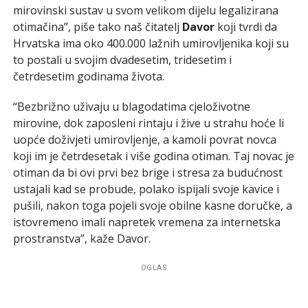
mirovinski sustav u svom velikom dijelu legalizirana
otimačina”, piše tako naš čitatelj
Davor
koji tvrdi da
Hrvatska ima oko 400.000 lažnih umirovljenika koji su
to postali u svojim dvadesetim, tridesetim i
četrdesetim godinama života.
“Bezbrižno uživaju u blagodatima cjeloživotne
mirovine, dok zaposleni rintaju i žive u strahu hoće li
uopće doživjeti umirovljenje, a kamoli povrat novca
koji im je četrdesetak i više godina otiman. Taj novac je
otiman da bi ovi prvi bez brige i stresa za budućnost
ustajali kad se probude, polako ispijali svoje kavice i
pušili, nakon toga pojeli svoje obilne kasne doručke, a
istovremeno imali napretek vremena za internetska
prostranstva”, kaže Davor.
OGLAS