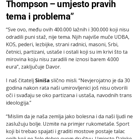
Thompson – umjesto pravih
tema i problema”
“Sve ovo, među ovih 400.000 lažnih i 300.000 koji nisu
odradili puni staž, nije tema. Njih najviše muče UDBA,
KOS, pederi, lezbijke, strani radnici, masoni, Srbi,
četnici, partizani, ustaše i ostali koji su im krivi što ta
mirovina koju nisu zaradili ne iznosi barem 4.000
eura”, zaključuje Davor.
I naš čitatelj
Siniša
slično misli. “Nevjerojatno je da 30
godina nakon rata naši umirovljenici još nisu otvorili
oči i svađaju se oko partizana i ustaša, navodnih trans
ideologija.”
“Mislim da je naša zemlja jako bolesna i da naši ljudi ne
zaslužuju bolje. Uzmite na primjer rukometaše. Sport
koji bi trebao spajati i graditi mostove postaje talac
onih koji ne žele dobro ovom društvu. Umjesto Daleke