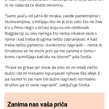
ni ne nada da će dobiti mirovinu.
“Samo jauču od jutra do mraka, zavide pametnijima i
školovanijima, izmišljaju tko im je kriv zato što ne žive
k’o u filmu nego u državi koju su oni oblikovali.
Najglasniji su oko nečega što nema nikakve veze s
njima i kad treba drugima nešto zabranjivati. A kad
treba nešto pametno i konkretno napraviti – nema ih.
Hrvatstvo se ne može jesti pa me zanima o čemu i
komu razmišljaju kad idu na izbore?” pita Siniša.
“Prave se grbavi jer misle da smo im mi mladi nešto
dužni i da im trebamo ispunjavati njihove fiks ideje. E
pa nismo! Vi ste nam bili dužni napraviti normalno
društvo pa to niste napravili”, zaključuje Siniša.
Zanima nas vaša priča