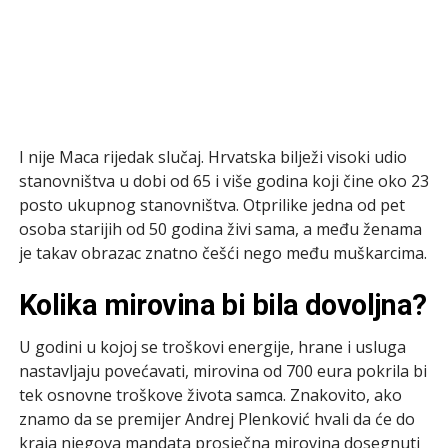
I nije Maca rijedak slučaj. Hrvatska bilježi visoki udio
stanovništva u dobi od 65 i više godina koji čine oko 23
posto ukupnog stanovništva. Otprilike jedna od pet
osoba starijih od 50 godina živi sama, a među ženama
je takav obrazac znatno češći nego među muškarcima.
Kolika mirovina bi bila dovoljna?
U godini u kojoj se troškovi energije, hrane i usluga
nastavljaju povećavati, mirovina od 700 eura pokrila bi
tek osnovne troškove života samca. Znakovito, ako
znamo da se premijer Andrej Plenković hvali da će do
kraja njegova mandata prosječna mirovina dosegnuti