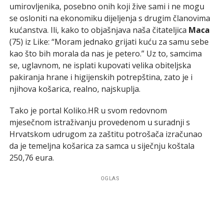
umirovljenika, posebno onih koji žive sami i ne mogu
se osloniti na ekonomiku dijeljenja s drugim članovima
kućanstva. Ili, kako to objašnjava naša čitateljica
Maca
(75) iz Like: “Moram jednako grijati kuću za samu sebe
kao što bih morala da nas je petero.” Uz to, samcima
se, uglavnom, ne isplati kupovati velika obiteljska
pakiranja hrane i higijenskih potrepština, zato je i
njihova košarica, realno, najskuplja.
Tako je portal Koliko.HR u svom redovnom
mjesečnom istraživanju provedenom u suradnji s
Hrvatskom udrugom za zaštitu potrošača izračunao
da je temeljna košarica za samca u siječnju koštala
250,76 eura.
OGLAS