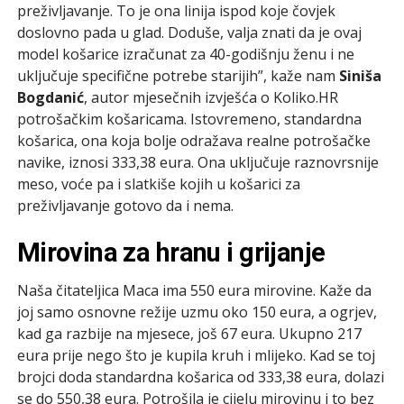
preživljavanje. To je ona linija ispod koje čovjek
doslovno pada u glad. Doduše, valja znati da je ovaj
model košarice izračunat za 40-godišnju ženu i ne
uključuje specifične potrebe starijih”, kaže nam
Siniša
Bogdanić
, autor mjesečnih izvješća o Koliko.HR
potrošačkim košaricama. Istovremeno, standardna
košarica, ona koja bolje odražava realne potrošačke
navike, iznosi 333,38 eura. Ona uključuje raznovrsnije
meso, voće pa i slatkiše kojih u košarici za
preživljavanje gotovo da i nema.
Mirovina za hranu i grijanje
Naša čitateljica Maca ima 550 eura mirovine. Kaže da
joj samo osnovne režije uzmu oko 150 eura, a ogrjev,
kad ga razbije na mjesece, još 67 eura. Ukupno 217
eura prije nego što je kupila kruh i mlijeko. Kad se toj
brojci doda standardna košarica od 333,38 eura, dolazi
se do 550,38 eura. Potrošila je cijelu mirovinu i to bez