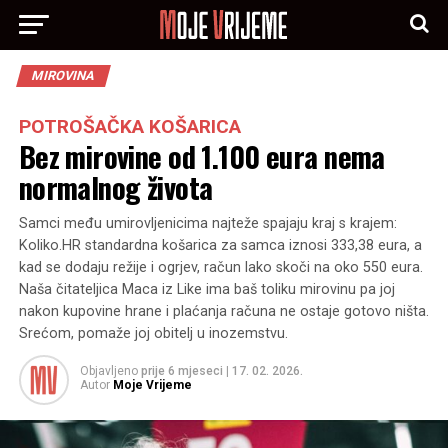
MIROVINA
POTROŠAČKA KOŠARICA
Bez mirovine od 1.100 eura nema
normalnog života
Samci među umirovljenicima najteže spajaju kraj s krajem:
Koliko.HR standardna košarica za samca iznosi 333,38 eura, a
kad se dodaju režije i ogrjev, račun lako skoči na oko 550 eura.
Naša čitateljica Maca iz Like ima baš toliku mirovinu pa joj
nakon kupovine hrane i plaćanja računa ne ostaje gotovo ništa.
Srećom, pomaže joj obitelj u inozemstvu.
Objavljeno
prije 6 mjeseci
|
17. 02. 2026.
Autor
Moje Vrijeme