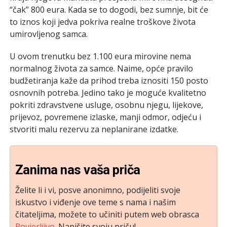
“čak” 800 eura. Kada se to dogodi, bez sumnje, bit će
to iznos koji jedva pokriva realne troškove života
umirovljenog samca.
U ovom trenutku bez 1.100 eura mirovine nema
normalnog života za samce. Naime, opće pravilo
budžetiranja kaže da prihod treba iznositi 150 posto
osnovnih potreba. Jedino tako je moguće kvalitetno
pokriti zdravstvene usluge, osobnu njegu, lijekove,
prijevoz, povremene izlaske, manji odmor, odjeću i
stvoriti malu rezervu za neplanirane izdatke.
Zanima nas vaša priča
Želite li i vi, posve anonimno, podijeliti svoje
iskustvo i viđenje ove teme s nama i našim
čitateljima, možete to učiniti putem web obrasca
Povjerljivo
. Napišite svoju priču!