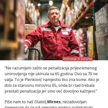
ilustracija: S. Bura/mj
“Ne razumijem zašto se penalizacija prijevremenog
umirovljenja nije ukinula sa 65 godina. Ovo sa 70 ne
valja. To je Plenković namjestio tko zna kome. Ako je
dob za starosnu mirovinu 65, onda bi i tad trebala
prestati penalizacija jer smo već dovoljno kažnjeni.”
Piše nam to naš čitatelj
Mirnes
, nezadovoljan
činjenicom da će još nekoliko godina pričekati do