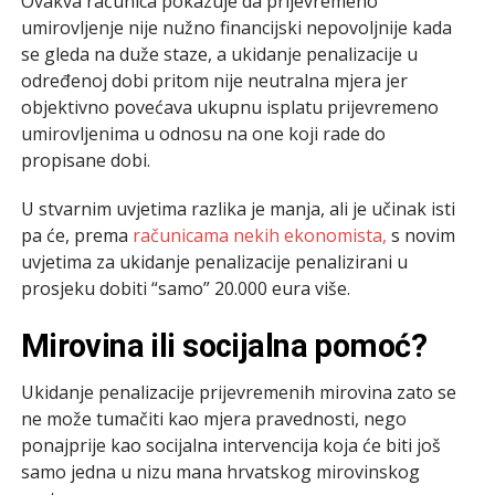
Ovakva računica pokazuje da prijevremeno
umirovljenje nije nužno financijski nepovoljnije kada
se gleda na duže staze, a ukidanje penalizacije u
određenoj dobi pritom nije neutralna mjera jer
objektivno povećava ukupnu isplatu prijevremeno
umirovljenima u odnosu na one koji rade do
propisane dobi.
U stvarnim uvjetima razlika je manja, ali je učinak isti
pa će, prema
računicama nekih ekonomista,
s novim
uvjetima za ukidanje penalizacije penalizirani u
prosjeku dobiti “samo” 20.000 eura više.
Mirovina ili socijalna pomoć?
Ukidanje penalizacije prijevremenih mirovina zato se
ne može tumačiti kao mjera pravednosti, nego
ponajprije kao socijalna intervencija koja će biti još
samo jedna u nizu mana hrvatskog mirovinskog