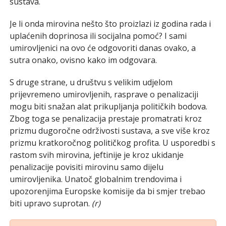
sustava.
Je li onda mirovina nešto što proizlazi iz godina rada i
uplaćenih doprinosa ili socijalna pomoć? I sami
umirovljenici na ovo će odgovoriti danas ovako, a
sutra onako, ovisno kako im odgovara.
S druge strane, u društvu s velikim udjelom
prijevremeno umirovljenih, rasprave o penalizaciji
mogu biti snažan alat prikupljanja političkih bodova.
Zbog toga se penalizacija prestaje promatrati kroz
prizmu dugoročne održivosti sustava, a sve više kroz
prizmu kratkoročnog političkog profita. U usporedbi s
rastom svih mirovina, jeftinije je kroz ukidanje
penalizacije povisiti mirovinu samo dijelu
umirovljenika. Unatoč globalnim trendovima i
upozorenjima Europske komisije da bi smjer trebao
biti upravo suprotan.
(r)