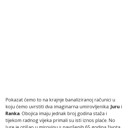
Pokazat ćemo to na krajnje banaliziranoj računici u
koju ćemo uvrstiti dva imaginarna umirovljenika:
Juru
i
Ranka
. Obojica imaju jednak broj godina staža i
tijekom radnog vijeka primali su isti iznos plaće. No
Jure je otišao u mirovinu s navršenih 65 godina života,