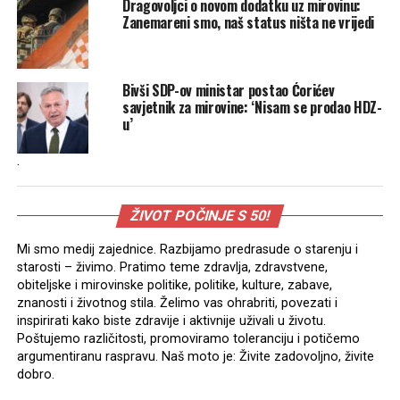
Dragovoljci o novom dodatku uz mirovinu:
Zanemareni smo, naš status ništa ne vrijedi
Bivši SDP-ov ministar postao Ćorićev
savjetnik za mirovine: ‘Nisam se prodao HDZ-
u’
.
ŽIVOT POČINJE S 50!
Mi smo medij zajednice. Razbijamo predrasude o starenju i
starosti – živimo. Pratimo teme zdravlja, zdravstvene,
obiteljske i mirovinske politike, politike, kulture, zabave,
znanosti i životnog stila. Želimo vas ohrabriti, povezati i
inspirirati kako biste zdravije i aktivnije uživali u životu.
Poštujemo različitosti, promoviramo toleranciju i potičemo
argumentiranu raspravu. Naš moto je: Živite zadovoljno, živite
dobro.