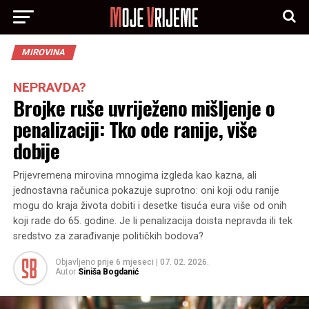
MIROVINA
NEPRAVDA?
Brojke ruše uvriježeno mišljenje o
penalizaciji: Tko ode ranije, više
dobije
Prijevremena mirovina mnogima izgleda kao kazna, ali
jednostavna računica pokazuje suprotno: oni koji odu ranije
mogu do kraja života dobiti i desetke tisuća eura više od onih
koji rade do 65. godine. Je li penalizacija doista nepravda ili tek
sredstvo za zarađivanje političkih bodova?
Objavljeno
prije 6 mjeseci
|
07. 02. 2026.
Autor
Siniša Bogdanić