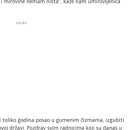
a i mirovine nemam ništa”, kaže nam umirovljenica
OGLAS
iti toliko godina posao u gumenim čizmama, izgubiti
 ovoj državi. Pozdrav svim radnicima koji su danas u