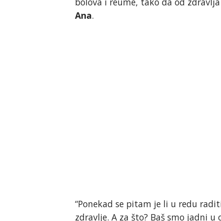
bolova i reume, tako da od zdravlj
Ana
.
“Ponekad se pitam je li u redu rad
zdravlje. A za što? Baš smo jadni u