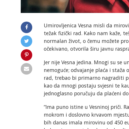
Umirovljenica Vesna misli da mirov
težak fizički rad. Kako nam kaže, teš
normalan život, o čemu možete proč
očekivano, otvorila širu javnu raspr
Jer nije Vesna jedina. Mnogi su se um
nemoguće; odvajanje plaća i staža od
rad, trebao bi primarno nagraditi po
kao da mnogi postaju svjesni te ka
jednoglasno poručuju da plaćeni dop
“Ima puno istine u Vesninoj priči. 
mokrom i doslovno krvavom mjestu.
bih danas imala mirovinu od 450 eur