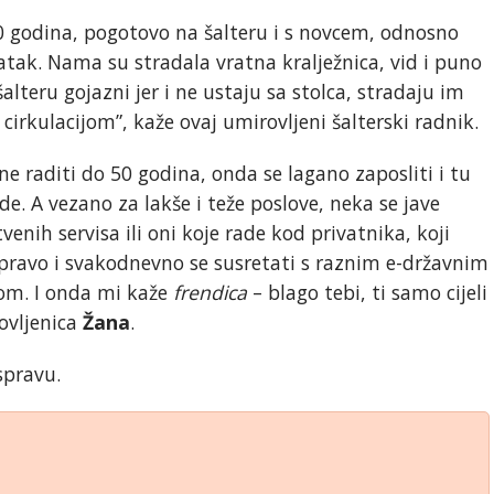
 40 godina, pogotovo na šalteru i s novcem, odnosno
tak. Nama su stradala vratna kralježnica, vid i puno
alteru gojazni jer i ne ustaju sa stolca, stradaju im
 cirkulacijom”, kaže ovaj umirovljeni šalterski radnik.
e raditi do 50 godina, onda se lagano zaposliti i tu
e. A vezano za lakše i teže poslove, neka se jave
enih servisa ili oni koje rade kod privatnika, koji
pravo i svakodnevno se susretati s raznim e-državnim
om. I onda mi kaže
frendica
– blago tebi, ti samo cijeli
ovljenica
Žana
.
aspravu.