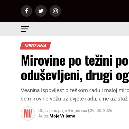
MIROVINA
Mirovine po težini po
oduševljeni, drugi o
Vesnina ispovijest o teškom radu i maloj mirov
se mirovine vežu uz uvjete rada, a ne uz staž
Objavljeno
prije 4 mjeseca
|
26. 03. 2026.
Autor
Moje Vrijeme