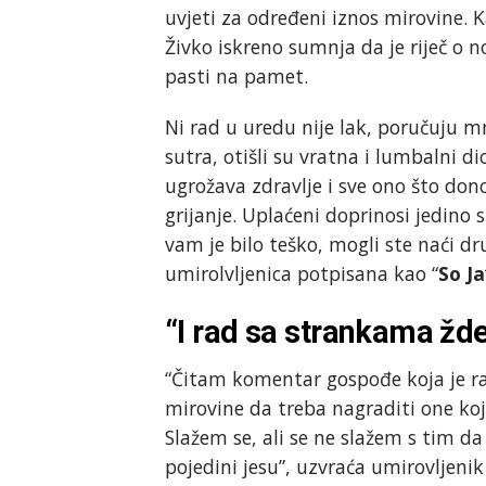
uvjeti za određeni iznos mirovine
Živko iskreno sumnja da je riječ o 
pasti na pamet.
Ni rad u uredu nije lak, poručuju mn
sutra, otišli su vratna i lumbalni di
ugrožava zdravlje i sve ono što don
grijanje. Uplaćeni doprinosi jedino 
vam je bilo teško, mogli ste naći 
umirolvljenica potpisana kao “
So Ja
“I rad sa strankama žde
“Čitam komentar gospođe koja je ra
mirovine da treba nagraditi one koj
Slažem se, ali se ne slažem s tim da 
pojedini jesu”, uzvraća umirovljeni