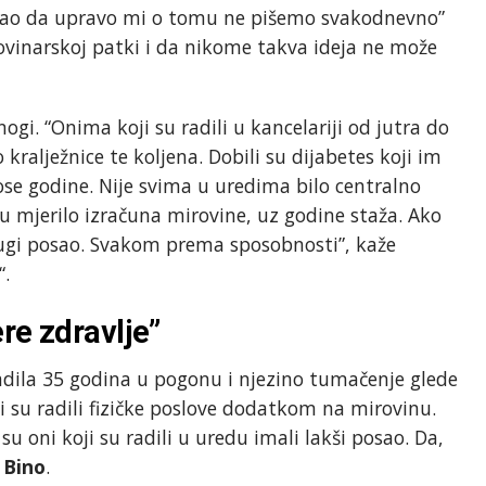
. Kao da upravo mi o tomu ne pišemo svakodnevno”
novinarskoj patki i da nikome takva ideja ne može
ogi. “Onima koji su radili u kancelariji od jutra do
o kralježnice te koljena. Dobili su dijabetes koji im
ose godine. Nije svima u uredima bilo centralno
su mjerilo izračuna mirovine, uz godine staža. Ako
drugi posao. Svakom prema sposobnosti”, kaže
“.
re zdravlje”
dila 35 godina u pogonu i njezino tumačenje glede
i su radili fizičke poslove dodatkom na mirovinu.
su oni koji su radili u uredu imali lakši posao. Da,
k
Bino
.