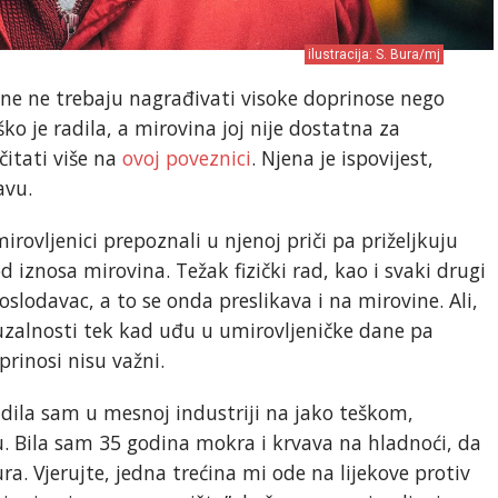
ilustracija: S. Bura/mj
ine ne trebaju nagrađivati visoke doprinose nego
ko je radila, a mirovina joj nije dostatna za
itati više na
ovoj poveznici
. Njena je ispovijest,
avu.
irovljenici prepoznali u njenoj priči pa priželjkuju
 iznosa mirovina. Težak fizički rad, kao i svaki drugi
slodavac, a to se onda preslikava i na mirovine. Ali,
uzalnosti tek kad uđu u umirovljeničke dane pa
rinosi nisu važni.
Radila sam u mesnoj industriji na jako teškom,
 Bila sam 35 godina mokra i krvava na hladnoći, da
a. Vjerujte, jedna trećina mi ode na lijekove protiv