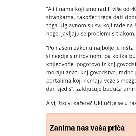
“Ali i nama koji smo radili više od
strankama, također treba dati doda
toga. Uglavnom su svi koji rade na š
noge, javljaju se problemi s tlakom,
“Po našem zakonu najbolje je ništa n
si negdje s mirovinom, pa kolika bud
knjigovođe, pogotovo iz knjigovodstv
moraju znati knjigovodstvo, radno 
portalima koji nemaju veze s mozg
dan sjediš”, zaključuje buduća umir
A vi, što vi kažete? Uključite se u r
Zanima nas vaša priča