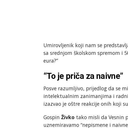
Umirovljenik koji nam se predstav
sa srednjom školskom spremom i 5
eura?”
“To je priča za naivne”
Posve razumljivo, prijedlog da se m
intelektualnim zanimanjima i radnic
izazvao je oštre reakcije onih koji s
Gospin
Živko
tako misli da Vesnin 
uznemiravamo “nepismene i naivne l