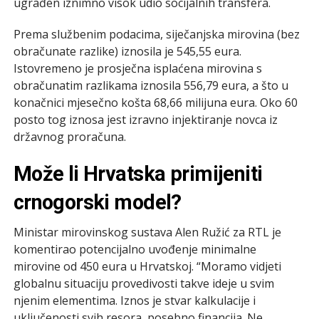
ugrađen iznimno visok udio socijalnih transfera.
Prema službenim podacima, siječanjska mirovina (bez
obračunate razlike) iznosila je 545,55 eura.
Istovremeno je prosječna isplaćena mirovina s
obračunatim razlikama iznosila 556,79 eura, a što u
konačnici mjesečno košta 68,66 milijuna eura. Oko 60
posto tog iznosa jest izravno injektiranje novca iz
državnog proračuna.
Može li Hrvatska primijeniti
crnogorski model?
Ministar mirovinskog sustava Alen Ružić za RTL je
komentirao potencijalno uvođenje minimalne
mirovine od 450 eura u Hrvatskoj. “Moramo vidjeti
globalnu situaciju provedivosti takve ideje u svim
njenim elementima. Iznos je stvar kalkulacije i
uključenosti svih resora, posebno financija. Ne