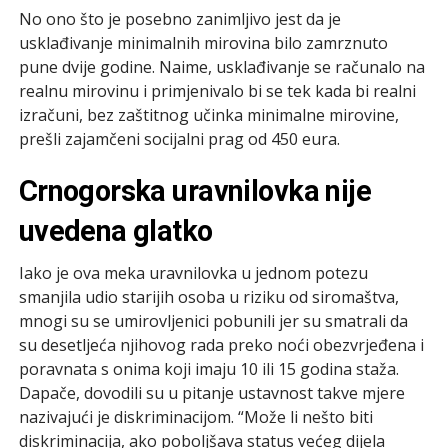
No ono što je posebno zanimljivo jest da je
usklađivanje minimalnih mirovina bilo zamrznuto
pune dvije godine. Naime, usklađivanje se računalo na
realnu mirovinu i primjenivalo bi se tek kada bi realni
izračuni, bez zaštitnog učinka minimalne mirovine,
prešli zajamčeni socijalni prag od 450 eura.
Crnogorska uravnilovka nije
uvedena glatko
Iako je ova meka uravnilovka u jednom potezu
smanjila udio starijih osoba u riziku od siromaštva,
mnogi su se umirovljenici pobunili jer su smatrali da
su desetljeća njihovog rada preko noći obezvrjeđena i
poravnata s onima koji imaju 10 ili 15 godina staža.
Dapače, dovodili su u pitanje ustavnost takve mjere
nazivajući je diskriminacijom. “Može li nešto biti
diskriminacija, ako poboljšava status većeg dijela