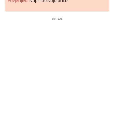
Povjerljivo
. Napišite svoju priču!
OGLAS