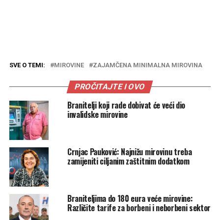
SVE O TEMI:
MIROVINE
ZAJAMČENA MINIMALNA MIROVINA
PROČITAJTE I OVO
Branitelji koji rade dobivat će veći dio
invalidske mirovine
Crnjac Pauković: Najnižu mirovinu treba
zamijeniti ciljanim zaštitnim dodatkom
Braniteljima do 180 eura veće mirovine:
Različite tarife za borbeni i neborbeni sektor