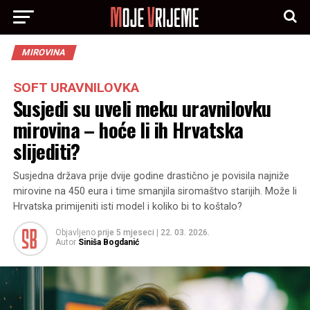
MIROVINA
SOFT URAVNILOVKA
Susjedi su uveli meku uravnilovku
mirovina – hoće li ih Hrvatska
slijediti?
Susjedna država prije dvije godine drastično je povisila najniže
mirovine na 450 eura i time smanjila siromaštvo starijih. Može li
Hrvatska primijeniti isti model i koliko bi to koštalo?
Objavljeno
prije 5 mjeseci
|
22. 03. 2026.
Autor
Siniša Bogdanić