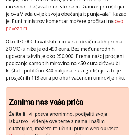
možemo obećavati ono što ne možemo isporučiti jer
je ova Vlada uvijek svoja obećanja ispunjavala”, kazao
je. Puni ministrov komentar možete pročitati na
ovoj
poveznici
.
Oko 430.000 hrvatskih mirovina obračunatih prema
ZOMO-u niže je od 450 eura. Bez međunarodnih
ugovora takvih je oko 250.000. Prema našoj procjeni,
podizanje samo tih mirovina na 450 eura državu bi
koštalo približno 340 milijuna eura godišnje, a to je
prosječnih 113 eura po obuhvaćenom umirovljeniku.
Zanima nas vaša priča
Želite li i vi, posve anonimno, podijeliti svoje
iskustvo i viđenje ove teme s nama i našim
čitateljima, možete to učiniti putem web obrasca