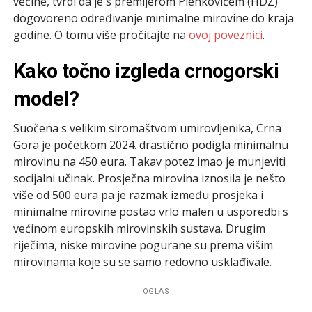
većine, tvrdi da je s premijerom Plenkovićem (HDZ)
dogovoreno određivanje minimalne mirovine do kraja
godine. O tomu više pročitajte na
ovoj poveznici
.
Kako točno izgleda crnogorski
model?
Suočena s velikim siromaštvom umirovljenika, Crna
Gora je početkom 2024. drastično podigla minimalnu
mirovinu na 450 eura. Takav potez imao je munjeviti
socijalni učinak. Prosječna mirovina iznosila je nešto
više od 500 eura pa je razmak između prosjeka i
minimalne mirovine postao vrlo malen u usporedbi s
većinom europskih mirovinskih sustava. Drugim
riječima, niske mirovine pogurane su prema višim
mirovinama koje su se samo redovno usklađivale.
OGLAS