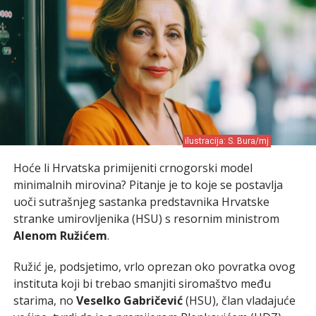
ilustracija: S. Bura/mj
Hoće li Hrvatska primijeniti crnogorski model
minimalnih mirovina? Pitanje je to koje se postavlja
uoči sutrašnjeg sastanka predstavnika Hrvatske
stranke umirovljenika (HSU) s resornim ministrom
Alenom Ružićem
.
Ružić je, podsjetimo, vrlo oprezan oko povratka ovog
instituta koji bi trebao smanjiti siromaštvo među
starima, no
Veselko Gabričević
(HSU), član vladajuće