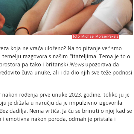
foto: Michael Morse/Pexels
obveza koja ne vraća uloženo? Na to pitanje već smo
 temelju razgovora s našim čitateljima. Tema je to o
 prostora pa tako i britansk
i iNews
upozorava da
redovito čuva unuke, ali i da dio njih sve teže podnosi
r nakon rođenja prve unuke 2023. godine, toliko ju je
oju je držala u naručju da je impulzivno izgovorila
“Bez dadilja. Nema vrtića. Ja ću se brinuti o njoj kad se
jena i emotivna nakon poroda, odmah je pristala i