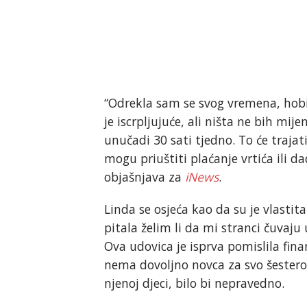
“Odrekla sam se svog vremena, hobija
je iscrpljujuće, ali ništa ne bih mije
unučadi 30 sati tjedno. To će trajati
mogu priuštiti plaćanje vrtića ili d
objašnjava za
iNews
.
Linda se osjeća kao da su je vlastit
pitala želim li da mi stranci čuvaj
Ova udovica je isprva pomislila fina
nema dovoljno novca za svo šestero
njenoj djeci, bilo bi nepravedno.