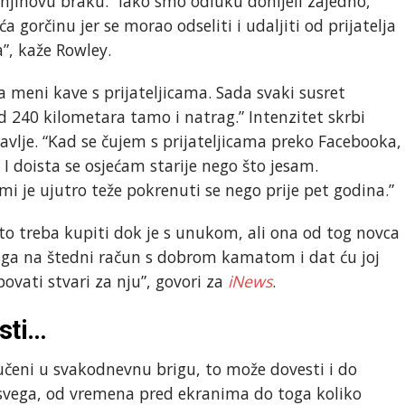
 njihovu braku. “Iako smo odluku donijeli zajedno,
 gorčinu jer se morao odseliti i udaljiti od prijatelja
”, kaže Rowley.
 a meni kave s prijateljicama. Sada svaki susret
od 240 kilometara tamo i natrag.” Intenzitet skrbi
avlje. “Kad se čujem s prijateljicama preko Facebooka,
 doista se osjećam starije nego što jesam.
i je ujutro teže pokrenuti se nego prije pet godina.”
što treba kupiti dok je s unukom, ali ona od tog novca
am ga na štedni račun s dobrom kamatom i dat ću joj
ovati stvari za nju”, govori za
iNews
.
sti…
učeni u svakodnevnu brigu, to može dovesti i do
 svega, od vremena pred ekranima do toga koliko