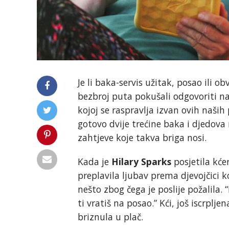
Je li baka-servis užitak, posao ili 
bezbroj puta pokušali odgovoriti na
kojoj se raspravlja izvan ovih naših
gotovo dvije trećine baka i djedova 
zahtjeve koje takva briga nosi.
Kada je
Hilary Sparks
posjetila kće
preplavila ljubav prema djevojčici k
nešto zbog čega je poslije požalila. 
ti vratiš na posao.” Kći, još iscrpl
briznula u plač.