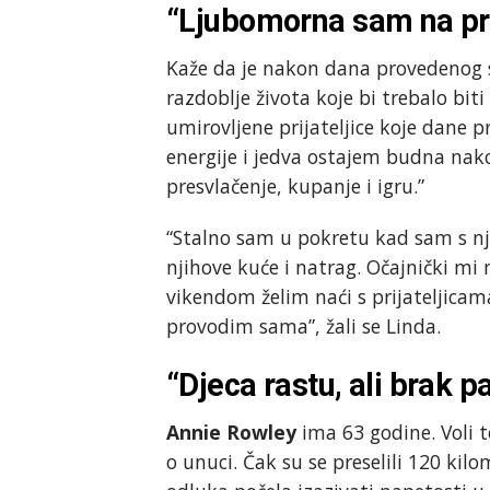
“Ljubomorna sam na prij
Kaže da je nakon dana provedenog s
razdoblje života koje bi trebalo bit
umirovljene prijateljice koje dane 
energije i jedva ostajem budna nak
presvlačenje, kupanje i igru.”
“Stalno sam u pokretu kad sam s nj
njihove kuće i natrag. Očajnički mi 
vikendom želim naći s prijateljic
provodim sama”, žali se Linda.
“Djeca rastu, ali brak pa
Annie Rowley
ima 63 godine. Voli t
o unuci. Čak su se preselili 120 kilo