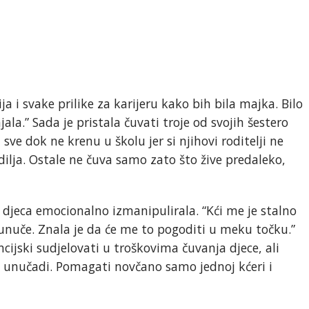
 i svake prilike za karijeru kako bih bila majka. Bilo
njala.” Sada je pristala čuvati troje od svojih šestero
 sve dok ne krenu u školu jer si njihovi roditelji ne
adilja. Ostale ne čuva samo zato što žive predaleko,
a djeca emocionalno izmanipulirala. “Kći me je stalno
u unuče. Znala je da će me to pogoditi u meku točku.”
ncijski sudjelovati u troškovima čuvanja djece, ali
 unučadi. Pomagati novčano samo jednoj kćeri i