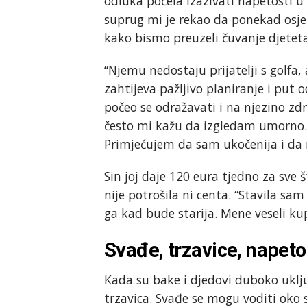
odluka počela izazivati napetosti u
suprug mi je rekao da ponekad osjeća
kako bismo preuzeli čuvanje djeteta
“Njemu nedostaju prijatelji s golfa,
zahtijeva pažljivo planiranje i put 
počeo se odražavati i na njezino zdr
često mi kažu da izgledam umorno. I
Primjećujem da sam ukočenija i da m
Sin joj daje 120 eura tjedno za sve 
nije potrošila ni centa. “Stavila s
ga kad bude starija. Mene veseli kup
Svađe, trzavice, napeto
Kada su bake i djedovi duboko uklj
trzavica. Svađe se mogu voditi oko