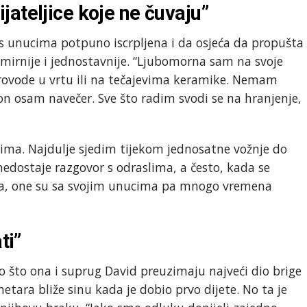
ateljice koje ne čuvaju”
 unucima potpuno iscrpljena i da osjeća da propušta
i mirnije i jednostavnije. “Ljubomorna sam na svoje
provode u vrtu ili na tečajevima keramike. Nemam
on osam navečer. Sve što radim svodi se na hranjenje,
ima. Najdulje sjedim tijekom jednosatne vožnje do
nedostaje razgovor s odraslima, a često, kada se
ama, one su sa svojim unucima pa mnogo vremena
ti”
o što ona i suprug David preuzimaju najveći dio brige
metara bliže sinu kada je dobio prvo dijete. No ta je