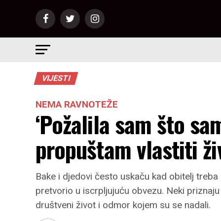
VIJESTI
NEMA RAVNOTEŽE
‘Požalila sam što sam
propuštam vlastiti ži
Bake i djedovi često uskaču kad obitelj treb
pretvorio u iscrpljujuću obvezu. Neki priznaj
društveni život i odmor kojem su se nadali.