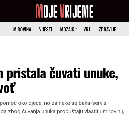
MIROVINA
VIJESTI
MOZAIK
VRT
ZDRAVLJE
 pristala čuvati unuke,
vot’
a pomoć oko djece, no za neke se baka-servis
u da zbog čuvanja unuka propuštaju vlastitu mirovinu,