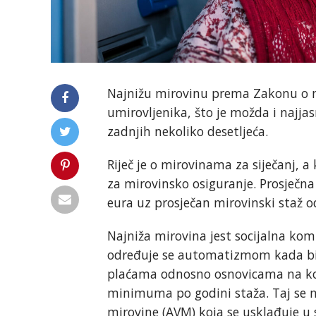
Najnižu mirovinu prema Zakonu o 
umirovljenika, što je možda i najjas
zadnjih nekoliko desetljeća.
Riječ je o mirovinama za siječanj, a 
za mirovinsko osiguranje. Prosječna 
eura uz prosječan mirovinski staž o
Najniža mirovina jest socijalna k
određuje se automatizmom kada bi 
plaćama odnosno osnovicama na koje
minimuma po godini staža. Taj se 
mirovine (AVM) koja se usklađuje u s