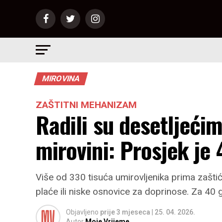
MIROVINA
ZAŠTITNI MEHANIZAM
Radili su desetljećima
mirovini: Prosjek je 
Više od 330 tisuća umirovljenika prima zaštiće
plaće ili niske osnovice za doprinose. Za 40 g
Objavljeno
prije 3 mjeseca
|
25. 04. 2026.
Autor
Moje Vrijeme