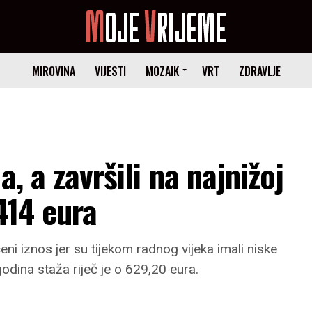
MIROVINA
VIJESTI
MOZAIK
VRT
ZDRAVLJE
, a završili na najnižoj
414 eura
ni iznos jer su tijekom radnog vijeka imali niske
odina staža riječ je o 629,20 eura.