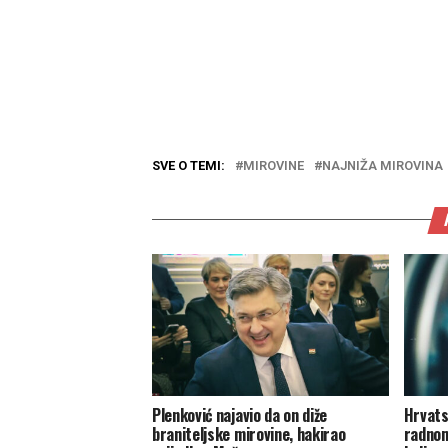
SVE O TEMI:
MIROVINE
NAJNIŽA MIROVINA
Plenković najavio da on diže
Hrvats
braniteljske mirovine, hakirao
radnom 