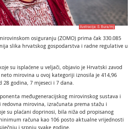
ilustracija: S. Bura/mj
mirovinskom osiguranju (ZOMO) prima čak 330.085
nija slika hrvatskog gospodarstva i radne regulative u
koje su isplaćene u veljači, objavio je Hrvatski zavod
neto mirovina u ovoj kategoriji iznosila je 414,96
d 28 godina, 7 mjeseci i 7 dana.
omponenta međugeneracijskog mirovinskog sustava i
redovna mirovina, izračunata prema stažu i
 su plaćani doprinosi, bila niža od propisanog
minimum računa kao 106 posto aktualne vrijednosti
iječnju i srpnju svake godine.