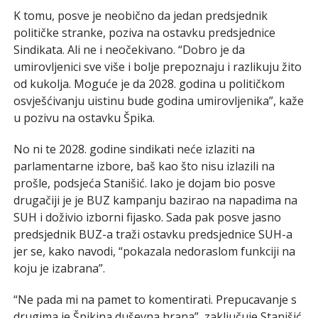
K tomu, posve je neobično da jedan predsjednik
političke stranke, poziva na ostavku predsjednice
Sindikata. Ali ne i neočekivano. “Dobro je da
umirovljenici sve više i bolje prepoznaju i razlikuju žito
od kukolja. Moguće je da 2028. godina u političkom
osvješćivanju uistinu bude godina umirovljenika”, kaže
u pozivu na ostavku Špika.
No ni te 2028. godine sindikati neće izlaziti na
parlamentarne izbore, baš kao što nisu izlazili na
prošle, podsjeća Stanišić. Iako je dojam bio posve
drugačiji je je BUZ kampanju bazirao na napadima na
SUH i doživio izborni fijasko. Sada pak posve jasno
predsjednik BUZ-a traži ostavku predsjednice SUH-a
jer se, kako navodi, “pokazala nedoraslom funkciji na
koju je izabrana”.
“Ne pada mi na pamet to komentirati. Prepucavanje s
drugima je Špikina duševna hrana”, zaključuje Stanišić.