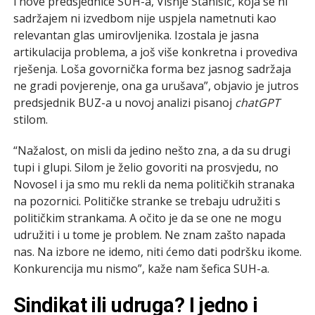
i nove predsjednice SUH-a, Višnje Stanišić, koja se ni
sadržajem ni izvedbom nije uspjela nametnuti kao
relevantan glas umirovljenika. Izostala je jasna
artikulacija problema, a još više konkretna i provediva
rješenja. Loša govornička forma bez jasnog sadržaja
ne gradi povjerenje, ona ga urušava”, objavio je jutros
predsjednik BUZ-a u novoj analizi pisanoj
chatGPT
stilom.
“Nažalost, on misli da jedino nešto zna, a da su drugi
tupi i glupi. Silom je želio govoriti na prosvjedu, no
Novosel i ja smo mu rekli da nema političkih stranaka
na pozornici. Političke stranke se trebaju udružiti s
političkim strankama. A očito je da se one ne mogu
udružiti i u tome je problem. Ne znam zašto napada
nas. Na izbore ne idemo, niti ćemo dati podršku ikome.
Konkurencija mu nismo”, kaže nam šefica SUH-a.
Sindikat ili udruga? I jedno i