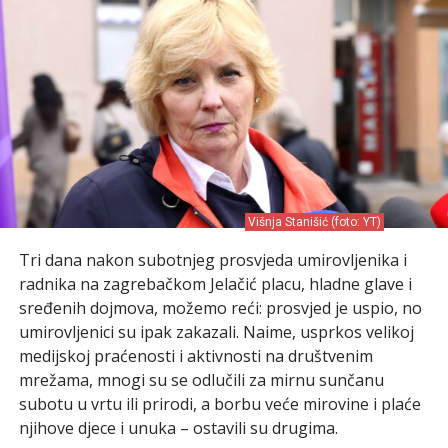
Višnja Stanišić (foto: YT)
Tri dana nakon subotnjeg prosvjeda umirovljenika i
radnika na zagrebačkom Jelačić placu, hladne glave i
sređenih dojmova, možemo reći: prosvjed je uspio, no
umirovljenici su ipak zakazali. Naime, usprkos velikoj
medijskoj praćenosti i aktivnosti na društvenim
mrežama, mnogi su se odlučili za mirnu sunčanu
subotu u vrtu ili prirodi, a borbu veće mirovine i plaće
njihove djece i unuka – ostavili su drugima.