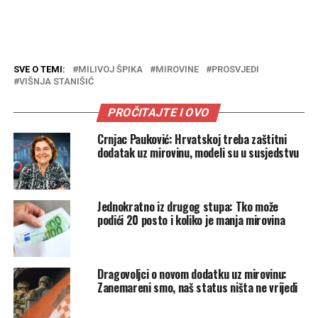
SVE O TEMI:
MILIVOJ ŠPIKA
MIROVINE
PROSVJEDI
VIŠNJA STANIŠIĆ
PROČITAJTE I OVO
Crnjac Pauković: Hrvatskoj treba zaštitni
dodatak uz mirovinu, modeli su u susjedstvu
Jednokratno iz drugog stupa: Tko može
podići 20 posto i koliko je manja mirovina
Dragovoljci o novom dodatku uz mirovinu:
Zanemareni smo, naš status ništa ne vrijedi