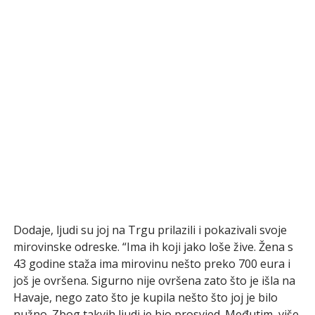
Dodaje, ljudi su joj na Trgu prilazili i pokazivali svoje
mirovinske odreske. “Ima ih koji jako loše žive. Žena s
43 godine staža ima mirovinu nešto preko 700 eura i
još je ovršena. Sigurno nije ovršena zato što je išla na
Havaje, nego zato što je kupila nešto što joj je bilo
nužno. Zbog takvih ljudi je bio prosvjed. Međutim, više