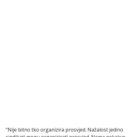
“Nije bitno tko organizira prosvjed. Nažalost jedino
sindikati mogu organizirati prosvjed. Nema nekakve