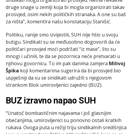
druge snage u zemlji koja bi mogla organizirati takav
prosvjed, osim nekih političkih stranaka. A one su baš
za ništa”, komentira našu konstataciju Stanišić.
Politiku, ranije smo izvijestili, SUH nije htio u svoju
butigu. Sindikati su se međusobno dogovorili da će
političari prosvjed moći podržati “iz mase”, što su
mnogi i učinili, te da se pozornica neće pretvarati u
njihovu govornicu. To im pak danima zamjera
Milivoj
Špika
koji komentarima sugerira da bi prosvjed bio
uspješniji da su se sindikati udružili s njegovom
strankom Blok umirovljenici zajedno (BUZ).
BUZ izravno napao SUH
“Unatoč bombastičnim najavama i još glasnijim
obećanjima, umirovljenici su ponovno ostali kratkih
rukava. Ovoga puta u režiji triju sindikalnih središnjica