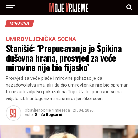
MIROVINA
UMIROVLJENIČKA SCENA
Stanišić: ‘Prepucavanje je Špikina
duševna hrana, prosvjed za veće
mirovine nije bio fijasko’
Prosvjed za veće plaće i mirovine pokazao je da
nezadovoljstva ima, ali i da dio umirovljenika nije bio spreman
to nezadovoljstvo pokazati na Trgu. Uz to, ponovno su na
vidjelo izbili antagonizmi na umirovljeničkoj sceni.
Objavljeno
prije 4 mjeseca
|
21. 04. 2026.
Autor
Siniša Bogdanić