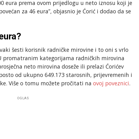
00 eura prema ovom prijedlogu u neto iznosu koji je
 povećan za 46 eura”, objasnio je Ćorić i dodao da se
 eura?
aki šesti korisnik radničke mirovine i to oni s vrlo
 U promatranim kategorijama radničkih mirovina
rosječna neto mirovina doseže ili prelazi Ćorićev
 posto od ukupno 649.173 starosnih, prijevremenih i
ke. Više o tomu možete pročitati na
ovoj poveznici
.
OGLAS