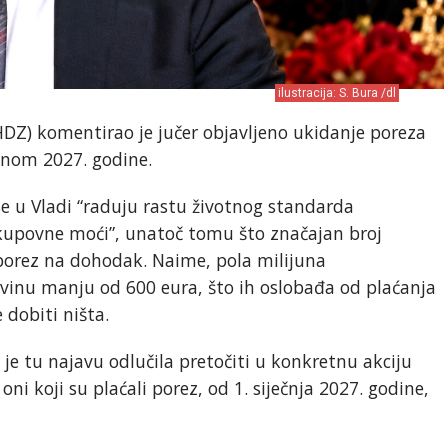
ilustracija: S. Bura /dl
DZ) komentirao je jučer objavljeno ukidanje poreza
nom 2027. godine.
 se u Vladi “raduju rastu životnog standarda
kupovne moći”, unatoč tomu što značajan broj
 porez na dohodak. Naime, pola milijuna
vinu manju od 600 eura, što ih oslobađa od plaćanja
dobiti ništa.
da je tu najavu odlučila pretočiti u konkretnu akciju
ni koji su plaćali porez, od 1. siječnja 2027. godine,