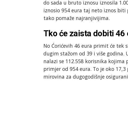
do sada u bruto iznosu iznosila 1.0
iznosio 954 eura taj neto iznos biti
tako pomaže najranjivijima.
Tko će zaista dobiti 46
No Ćorićevih 46 eura primit će tek sv
dugim stažom od 39 i više godina.
nalazi se 112.558 korisnika kojima p
primjer od 954 eura. To je oko 17,3
mirovina za dugogodišnje osigurani