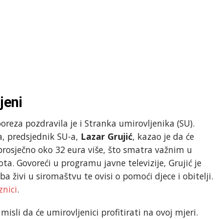
jeni
oreza pozdravila je i Stranka umirovljenika (SU).
, predsjednik SU-a,
Lazar Grujić
, kazao je da će
prosječno oko 32 eura više, što smatra važnim u
ta. Govoreći u programu javne televizije, Grujić je
ba živi u siromaštvu te ovisi o pomoći djece i obitelji.
znici
.
isli da će umirovljenici profitirati na ovoj mjeri.