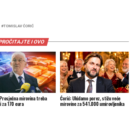
TOMISLAV ĆORIĆ
PROČITAJTE I OVO
 Prosječna mirovina treba
Ćorić: Ukidamo porez, stižu veće
i za 170 eura
mirovine za 541.000 umirovljenika