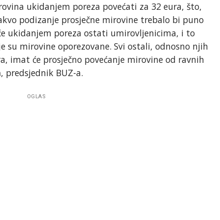
rovina ukidanjem poreza povećati za 32 eura, što,
akvo podizanje prosječne mirovine trebalo bi puno
 će ukidanjem poreza ostati umirovljenicima, i to
je su mirovine oporezovane. Svi ostali, odnosno njih
a, imat će prosječno povećanje mirovine od ravnih
a
, predsjednik BUZ-a.
OGLAS