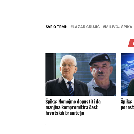
SVE O TEMI:
LAZAR GRUJIĆ
MILIVOJ ŠPIKA
Špika: Nemojmo dopustiti da
Špika:
manjina kompromitira čast
porast
hrvatskih branitelja
.