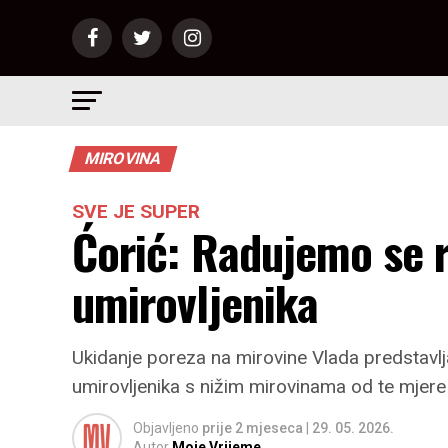
MIROVINA
SVE JE SUPER
Ćorić: Radujemo se r
umirovljenika
Ukidanje poreza na mirovine Vlada predstavlj
umirovljenika s nižim mirovinama od te mjere 
Objavljeno
prije 2 mjeseca
|
29. 05. 2026.
Autor
Moje Vrijeme