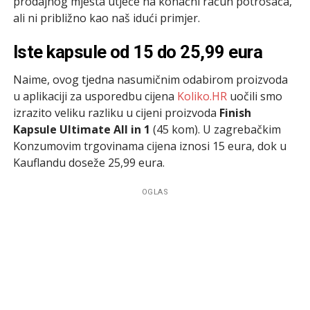
prodajnog mjesta utječe na konačni račun potrošača,
ali ni približno kao naš idući primjer.
Iste kapsule od 15 do 25,99 eura
Naime, ovog tjedna nasumičnim odabirom proizvoda
u aplikaciji za usporedbu cijena
Koliko.HR
uočili smo
izrazito veliku razliku u cijeni proizvoda
Finish
Kapsule Ultimate All in 1
(45 kom). U zagrebačkim
Konzumovim trgovinama cijena iznosi 15 eura, dok u
Kauflandu doseže 25,99 eura.
OGLAS