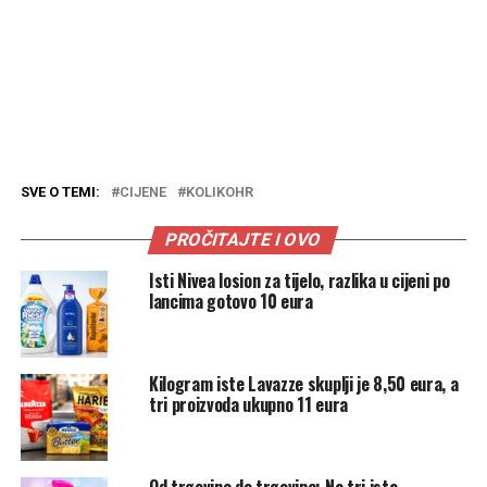
SVE O TEMI:
CIJENE
KOLIKOHR
PROČITAJTE I OVO
Isti Nivea losion za tijelo, razlika u cijeni po
lancima gotovo 10 eura
Kilogram iste Lavazze skuplji je 8,50 eura, a
tri proizvoda ukupno 11 eura
Od trgovine do trgovine: Na tri ista