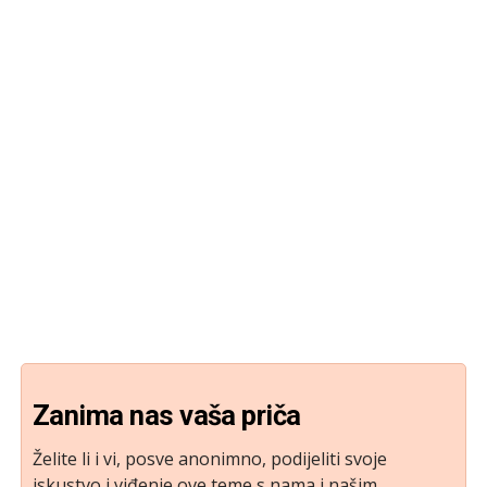
Zanima nas vaša priča
Želite li i vi, posve anonimno, podijeliti svoje
iskustvo i viđenje ove teme s nama i našim