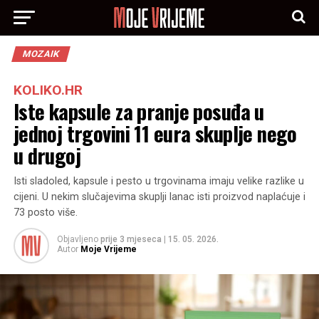
MOZAIK
KOLIKO.HR
Iste kapsule za pranje posuđa u
jednoj trgovini 11 eura skuplje nego
u drugoj
Isti sladoled, kapsule i pesto u trgovinama imaju velike razlike u
cijeni. U nekim slučajevima skuplji lanac isti proizvod naplaćuje i
73 posto više.
Objavljeno
prije 3 mjeseca
|
15. 05. 2026.
Autor
Moje Vrijeme