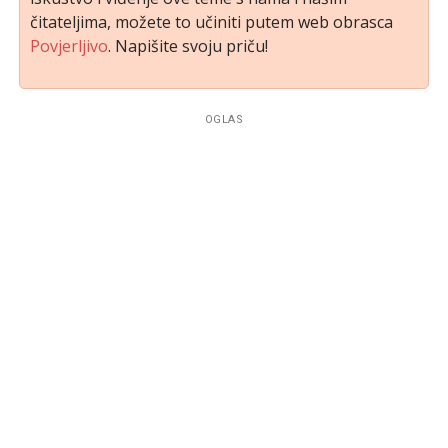
čitateljima, možete to učiniti putem web obrasca
Povjerljivo
. Napišite svoju priču!
OGLAS