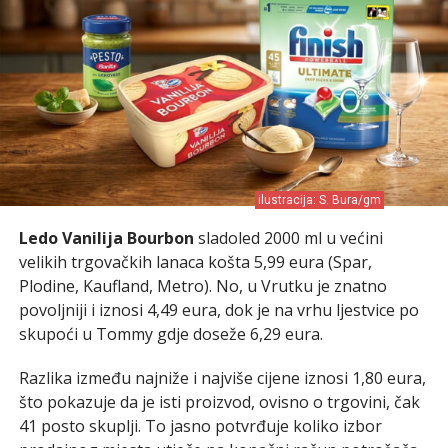
ilustracija: S. Bura/gm
Ledo Vanilija Bourbon
sladoled 2000 ml u većini
velikih trgovačkih lanaca košta 5,99 eura (Spar,
Plodine, Kaufland, Metro). No, u Vrutku je znatno
povoljniji i iznosi 4,49 eura, dok je na vrhu ljestvice po
skupoći u Tommy gdje doseže 6,29 eura.
Razlika između najniže i najviše cijene iznosi 1,80 eura,
što pokazuje da je isti proizvod, ovisno o trgovini, čak
41 posto skuplji. To jasno potvrđuje koliko izbor