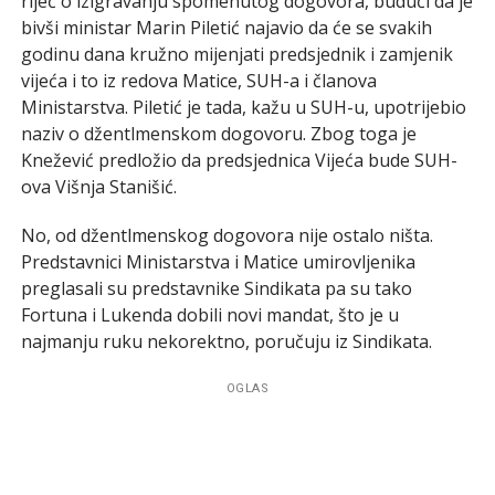
riječ o izigravanju spomenutog dogovora, budući da je
bivši ministar Marin Piletić najavio da će se svakih
godinu dana kružno mijenjati predsjednik i zamjenik
vijeća i to iz redova Matice, SUH-a i članova
Ministarstva. Piletić je tada, kažu u SUH-u, upotrijebio
naziv o džentlmenskom dogovoru. Zbog toga je
Knežević predložio da predsjednica Vijeća bude SUH-
ova Višnja Stanišić.
No, od džentlmenskog dogovora nije ostalo ništa.
Predstavnici Ministarstva i Matice umirovljenika
preglasali su predstavnike Sindikata pa su tako
Fortuna i Lukenda dobili novi mandat, što je u
najmanju ruku nekorektno, poručuju iz Sindikata.
OGLAS