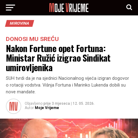
MIROVINA
DONOSI MU SREĆU
Nakon Fortune opet Fortuna:
Ministar Ružić izigrao Sindikat
umirovljenika
SUH tvrdi da je na sjednici Nacionalnog vijeća izigran dogovor
o rotaciji vodstva. Višnja Fortuna i Marinko Lukenda dobili su
nove mandate.
Objavljeno
prije 3 mjeseca
|
12. 05. 2026.
Autor
Moje Vrijeme