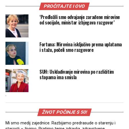
PROČITAJTE I OVO
‘Predložili smo odvajanje zarađene mirovine
od socijale, ministar izbjegava razgovor’
Fortuna: Mirovina isključivo prema uplatama
i stažu, počeli smo razgovore
SUH: Usklađivanje mirovina po različitim
stopama ima smisla
.
ŽIVOT POČINJE S 50!
Mi smo medij zajednice. Razbijamo predrasude o starenju i
starosti – živimo. Pratimo teme zdravlja, zdravstvene,