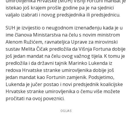
umirovljenika Hrvatske (MUH) Višnji Fortuni mandat je
istekao još krajem prošle godine pa je na sjednici
valjalo izabrati i novog predsjednika ili predsjednicu.
SUH je izvijestio o neugodnom iznenađenju kada je u
ime članova Ministarstva na čelu s novim ministrom
Alenom Ružićem, ravnateljica Uprave za mirovinski
sustav Melita Čičak predložila da Višnja Fortuna dobije
još jedan mandat na čelu ovog važnog tijela. K tomu je
predložila i da državni tajnik Marinko Lukenda iz
redova Hrvatske stranke umirovljenika dobije još
jedan mandat kao Fortunin zamjenik. Podsjetimo,
Lukenda je jučer postao i novi predsjednik koalicijske
Hrvatske stranke umirovljenika o čemu više možete
pročitati na ovoj poveznici.
OGLAS