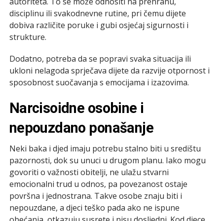
autoriteta. To se može odnositi na prehranu,
disciplinu ili svakodnevne rutine, pri čemu dijete
dobiva različite poruke i gubi osjećaj sigurnosti i
strukture.
Dodatno, potreba da se popravi svaka situacija ili
ukloni nelagoda sprječava dijete da razvije otpornost i
sposobnost suočavanja s emocijama i izazovima.
Narcisoidne osobine i
nepouzdano ponašanje
Neki baka i djed imaju potrebu stalno biti u središtu
pazornosti, dok su unuci u drugom planu. Iako mogu
govoriti o važnosti obitelji, ne ulažu stvarni
emocionalni trud u odnos, pa povezanost ostaje
površna i jednostrana. Takve osobe znaju biti i
nepouzdane, a djeci teško pada ako ne ispune
obećanja, otkazuju susrete i nisu dosljedni. Kod djece