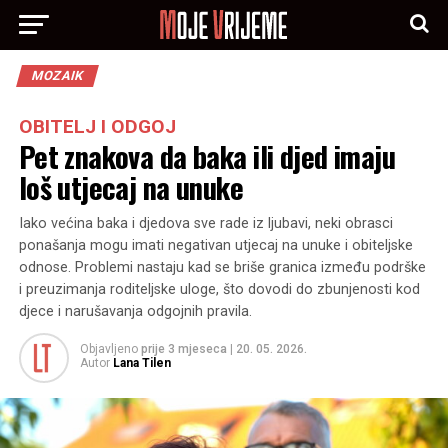
MOZAIK
OBITELJ I ODGOJ
Pet znakova da baka ili djed imaju
loš utjecaj na unuke
Iako većina baka i djedova sve rade iz ljubavi, neki obrasci
ponašanja mogu imati negativan utjecaj na unuke i obiteljske
odnose. Problemi nastaju kad se briše granica između podrške
i preuzimanja roditeljske uloge, što dovodi do zbunjenosti kod
djece i narušavanja odgojnih pravila.
Objavljeno
prije 3 mjeseca
|
20. 05. 2026.
Autor
Lana Tilen