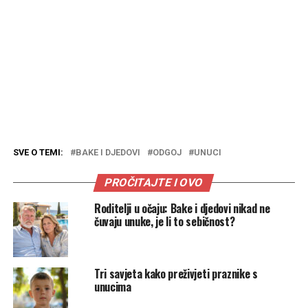
SVE O TEMI:
BAKE I DJEDOVI
ODGOJ
UNUCI
PROČITAJTE I OVO
Roditelji u očaju: Bake i djedovi nikad ne
čuvaju unuke, je li to sebičnost?
Tri savjeta kako preživjeti praznike s
unucima