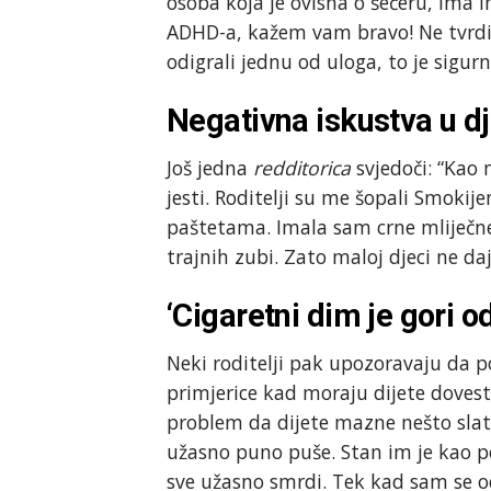
osoba koja je ovisna o šećeru, ima i
ADHD-a, kažem vam bravo! Ne tvrdim 
odigrali jednu od uloga, to je sigurn
Negativna iskustva u dj
Još jedna
redditorica
svjedoči: “Kao 
jesti. Roditelji su me šopali Smoki
paštetama. Imala sam crne mliječne 
trajnih zubi. Zato maloj djeci ne dajt
‘Cigaretni dim je gori od
Neki roditelji pak upozoravaju da pos
primjerice kad moraju dijete dovest
problem da dijete mazne nešto slatko
užasno puno puše. Stan im je kao pe
sve užasno smrdi. Tek kad sam se o