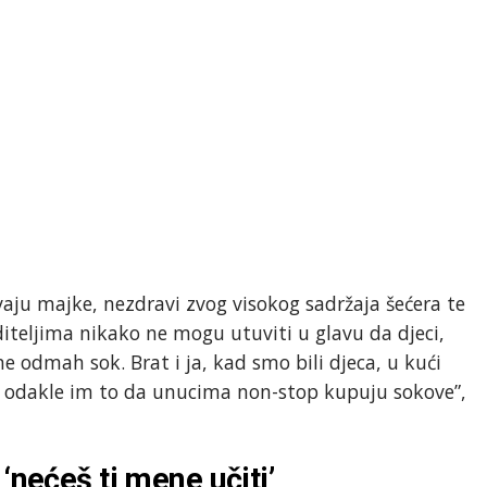
avaju majke, nezdravi zvog visokog sadržaja šećera te
diteljima nikako ne mogu utuviti u glavu da djeci,
ne odmah sok. Brat i ja, kad smo bili djeca, u kući
 odakle im to da unucima non-stop kupuju sokove”,
‘nećeš ti mene učiti’