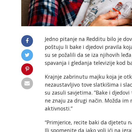
Jedno pitanje na Redditu bilo je dov
poštuju li bake i djedovi pravila koj
su se požalili da se iza njihovih leđa
spavanja i gledanja televizije kod 
Krajnje zabrinutu majku koja je otkr
nezaustavljivo tove slatkišima i s
su zasuli savjetima. ”Bake i djedovi 
ne znaju za drugi način. Možda im m
aktivnosti.”
“Primjerice, recite baki da djetetu n
Ili spomenite da jako voli ići na igra