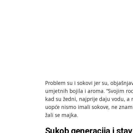
Problem su i sokovi jer su, objašnj
umjetnih bojila i aroma. “Svojim ro
kad su žedni, najprije daju vodu, a 
uopće nismo imali sokove, ne znam
žali se majka.
Sukob generacija i stav 