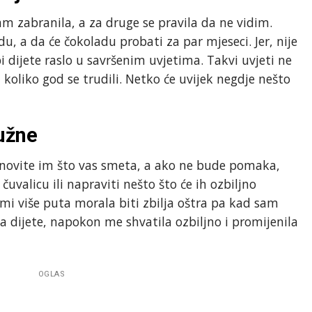
sam zabranila, a za druge se pravila da ne vidim.
du, a da će čokoladu probati za par mjeseci. Jer, nije
bi dijete raslo u savršenim uvjetima. Takvi uvjeti ne
i, koliko god se trudili. Netko će uvijek negdje nešto
užne
“Ponovite im što vas smeta, a ako ne bude pomaka,
uvalicu ili napraviti nešto što će ih ozbiljno
mi više puta morala biti zbilja oštra pa kad sam
va dijete, napokon me shvatila ozbiljno i promijenila
OGLAS