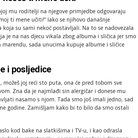
kojoj mu roditelji na njegove primjedbe odgovaraju
moj ti mene učiti!” Iako se njihovo današnje
a koja su sami nekoć postavljali. Na to se nadovezala
a je na nas djecu vikala zbog albuma i sličica jer smo
na marendu, sada unucima kupuje albume i sličice
 i posljedice
, možeš joj reći sto puta, ona će pred tobom sve
svom. Zna da je najmlađi sin alergičar i donese mu
avljati nasamo s njom. Tada smo još imali jedno, sad
pne godine. Zamišljam kako bi to bilo da smo ostali
raslo kod bake na slatkišima i TV-u, i kao odrasla