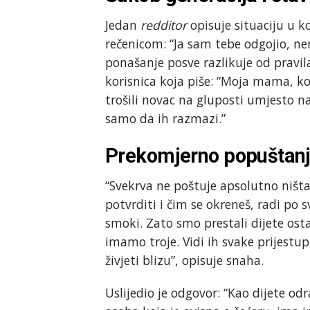
Jedan
redditor
opisuje situaciju u 
rečenicom: “Ja sam tebe odgojio, ne
ponašanje posve razlikuje od pravil
korisnica koja piše: “Moja mama, koj
trošili novac na gluposti umjesto 
samo da ih razmazi.”
Prekomjerno popuštanje
“Svekrva ne poštuje apsolutno ništa
potvrditi i čim se okreneš, radi po 
smoki. Zato smo prestali dijete ost
imamo troje. Vidi ih svake prijestu
živjeti blizu”, opisuje snaha.
Uslijedio je odgovor: “Kao dijete od