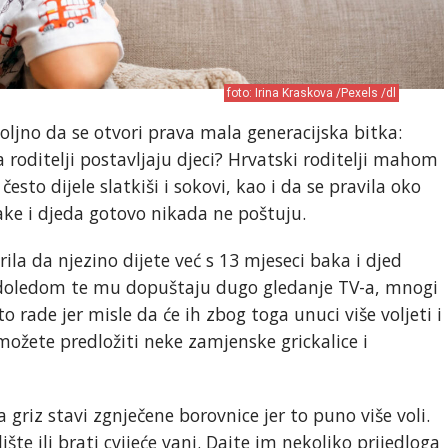
foto: Irina Kraskova /Pexels /dl
oljno da se otvori prava mala generacijska bitka:
a roditelji postavljaju djeci? Hrvatski roditelji mahom
 često dijele slatkiši i sokovi, kao i da se pravila oko
bake i djeda gotovo nikada ne poštuju.
ila da njezino dijete već s 13 mjeseci baka i djed
ladoledom te mu dopuštaju dugo gledanje TV-a, mnogi
to rade jer misle da će ih zbog toga unuci više voljeti i
ožete predložiti neke zamjenske grickalice i
a griz stavi zgnječene borovnice jer to puno više voli.
lište ili brati cvijeće vani. Dajte im nekoliko prijedloga