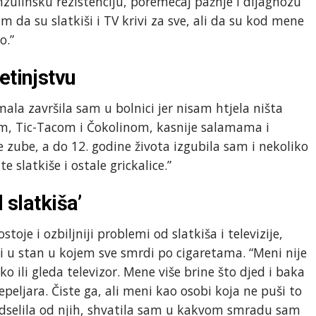
nzulinsku rezistenciju, poremećaj pažnje i dijagnozu
da su slatkiši i TV krivi za sve, ali da su kod mene
o.”
etinjstvu
mala završila sam u bolnici jer nisam htjela ništa
jem, Tic-Tacom i Čokolinom, kasnije salamama i
zube, a do 12. godine života izgubila sam i nekoliko
e slatkiše i ostale grickalice.”
 slatkiša’
toje i ozbiljniji problemi od slatkiša i televizije,
i u stan u kojem sve smrdi po cigaretama. “Meni nije
 ili gleda televizor. Mene više brine što djed i baka
peljara. Čiste ga, ali meni kao osobi koja ne puši to
dselila od njih, shvatila sam u kakvom smradu sam