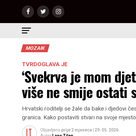
MOZAIK
TVRDOGLAVA JE
‘Svekrva je mom djet
više ne smije ostati 
Hrvatski roditelji se žale da bake i djedovi čes
granica. Kako postaviti stvari na svoje mjesto
Objavljeno
prije 2 mjeseca
|
29. 05. 2026.
Autor
Lana Tilen