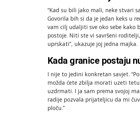
“Kad su bili jako mali, neke stvari 
Govorila bih si da je jedan keks u re
vam cilj udaljiti sve oko sebe kako 
postoje. Niti ste vi savršeni roditelj
uprskati”, ukazuje joj jedna majka.
Kada granice postaju n
I nije to jedini konkretan savjet. 
možda ćete zbilja morati uzeti tetu č
uzdrmati. I ja sam prema svojoj ma
radije pozvala prijateljicu da mi ču
ploču.”