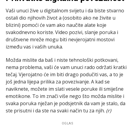
Vaši unuci žive u digitalnom svijetu i da biste stvarno
ostali dio njihovih život a (osobito ako ne živite u
blizini) pomoći će vam ako naučite alate koje
svakodnevno koriste. Video pozivi, slanje poruka i
društvene mreže mogu biti nevjerojatni mostovi
između vas i vaših unuka.
Možda mislite da baš i niste tehnološki potkovani,
nema problema, vaši će vam unuci rado održati kratki
tečaj. Vjerojatno će im biti drago podučiti vas, a to je
još jedna lijepa prilika za povezivanje. A kad se
naviknete, možete im slati vesele poruke ili smiješne
emotikone. To im znači više nego što možda mislite i
svaka poruka nježan je podsjetnik da vam je stalo, da
ste prisutni i da ste na svaki način tu za njih.
(r)
OGLAS