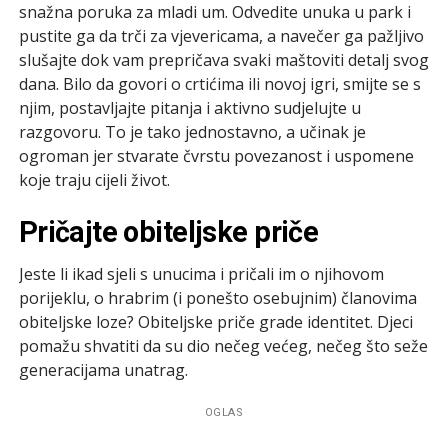
snažna poruka za mladi um. Odvedite unuka u park i
pustite ga da trči za vjevericama, a navečer ga pažljivo
slušajte dok vam prepričava svaki maštoviti detalj svog
dana. Bilo da govori o crtićima ili novoj igri, smijte se s
njim, postavljajte pitanja i aktivno sudjelujte u
razgovoru. To je tako jednostavno, a učinak je
ogroman jer stvarate čvrstu povezanost i uspomene
koje traju cijeli život.
Pričajte obiteljske priče
Jeste li ikad sjeli s unucima i pričali im o njihovom
porijeklu, o hrabrim (i ponešto osebujnim) članovima
obiteljske loze? Obiteljske priče grade identitet. Djeci
pomažu shvatiti da su dio nečeg većeg, nečeg što seže
generacijama unatrag.
OGLAS