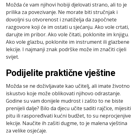
Možda će vam njihovi hobiji djelovati strano, ali to je
prilika za povezivanje. Ne morate biti stručnjak i
dovoljni su otvorenost i znatiželja da započnete
razgovore koji će im ostati u sjećanju. Ako vole crtati,
darujte im pribor. Ako vole čitati, poklonite im knjigu.
Ako vole glazbu, poklonite im instrument ili glazbene
lekcije. I najmanji znak podrške može im značiti cijeli
svijet.
Podijelite praktične vještine
Možda se ne doživljavate kao učitelj, ali imate životno
iskustvo koje može oblikovati njihovo odrastanje.
Godine su vam donijele mudrost i zašto to ne biste
prenijeli dalje? Bilo da djecu učite saditi rajčice, mijesiti
pitu ili raspoređivati kućni budžet, to su neprocjenjive
lekcije. Naučite ih zašiti dugme, to je malena vještina
za velike osjećaje.