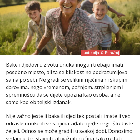
ilustracija: S. Bura/mj
Bake i djedovi u životu unuka mogu i trebaju imati
posebno mjesto, ali ta se bliskost ne podrazumijeva
sama po sebi. Ne gradi se velikim riječima ni skupim
darovima, nego vremenom, pažnjom, strpljenjem i
spremnošću da se dijete upozna kao osoba, a ne
samo kao obiteljski izdanak.
Nije važno jeste li baka ili djed tek postali, imate li već
odrasle unuke ili se s njima viđate rjeđe nego što biste
željeli. Odnos se može graditi u svakoj dobi. Donosimo
sedam jednostavnih, ali važnih načina kako ostati