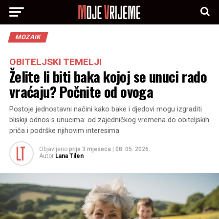
MOZAIK
OBITELJSKI TEMELJI
Želite li biti baka kojoj se unuci rado
vraćaju? Počnite od ovoga
Postoje jednostavni načini kako bake i djedovi mogu izgraditi
bliskiji odnos s unucima: od zajedničkog vremena do obiteljskih
priča i podrške njihovim interesima.
Objavljeno
prije 3 mjeseca
|
08. 05. 2026.
Autor
Lana Tilen