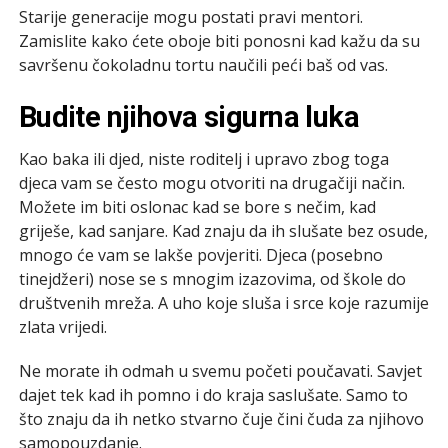
Starije generacije mogu postati pravi mentori.
Zamislite kako ćete oboje biti ponosni kad kažu da su
savršenu čokoladnu tortu naučili peći baš od vas.
Budite njihova sigurna luka
Kao baka ili djed, niste roditelj i upravo zbog toga
djeca vam se često mogu otvoriti na drugačiji način.
Možete im biti oslonac kad se bore s nečim, kad
griješe, kad sanjare. Kad znaju da ih slušate bez osude,
mnogo će vam se lakše povjeriti. Djeca (posebno
tinejdžeri) nose se s mnogim izazovima, od škole do
društvenih mreža. A uho koje sluša i srce koje razumije
zlata vrijedi.
Ne morate ih odmah u svemu početi poučavati. Savjet
dajet tek kad ih pomno i do kraja saslušate. Samo to
što znaju da ih netko stvarno čuje čini čuda za njihovo
samopouzdanje.