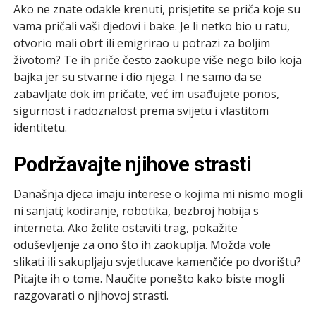
Ako ne znate odakle krenuti, prisjetite se priča koje su
vama pričali vaši djedovi i bake. Je li netko bio u ratu,
otvorio mali obrt ili emigrirao u potrazi za boljim
životom? Te ih priče često zaokupe više nego bilo koja
bajka jer su stvarne i dio njega. I ne samo da se
zabavljate dok im pričate, već im usađujete ponos,
sigurnost i radoznalost prema svijetu i vlastitom
identitetu.
Podržavajte njihove strasti
Današnja djeca imaju interese o kojima mi nismo mogli
ni sanjati; kodiranje, robotika, bezbroj hobija s
interneta. Ako želite ostaviti trag, pokažite
oduševljenje za ono što ih zaokuplja. Možda vole
slikati ili sakupljaju svjetlucave kamenčiće po dvorištu?
Pitajte ih o tome. Naučite ponešto kako biste mogli
razgovarati o njihovoj strasti.