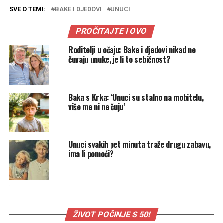
SVE O TEMI:
BAKE I DJEDOVI
UNUCI
PROČITAJTE I OVO
Roditelji u očaju: Bake i djedovi nikad ne
čuvaju unuke, je li to sebičnost?
Baka s Krka: ‘Unuci su stalno na mobitelu,
više me ni ne čuju’
Unuci svakih pet minuta traže drugu zabavu,
ima li pomoći?
.
ŽIVOT POČINJE S 50!